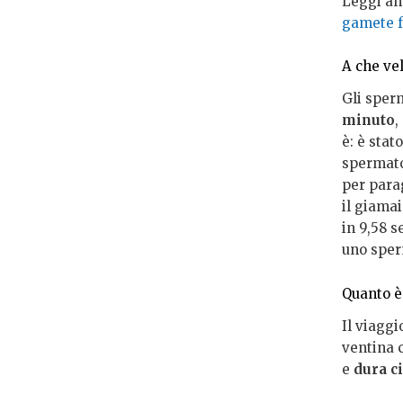
Leggi an
gamete 
A che ve
Gli sper
minuto
,
è: è stat
spermato
per parag
il giamai
in 9,58 
uno sper
Quanto è 
Il viagg
ventina c
e
dura ci