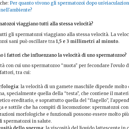
che:
Per quanto vivono gli spermatozoi dopo un’eiaculazion
 nell’ambiente?
atozoi viaggiano tutti alla stessa velocità?
utti gli spermatozoi viaggiano alla stessa velocità. La veloc
zoi sani può oscillare tra
1,5 e 3 millimetri al minuto
.
o i fattori che influenzano la velocità di uno spermatozoo?
ità con cui uno spermatozoo “nuota” per fecondare l’ovulo 
attori, tra cui:
fologia
: la velocità di un gamete maschile dipende molto 
a, specialmente quella della “testa”, che contiene il materi
tico ereditario, e soprattutto quella del “flagello”, l’appen
ga e sottile che ha compiti di locomozione: spermatozoi con
razioni morfologiche e funzionali possono essere molto più
i spermatozoi in salute.
cosità dello sperma
: la viscosità del liquido lattescente in c