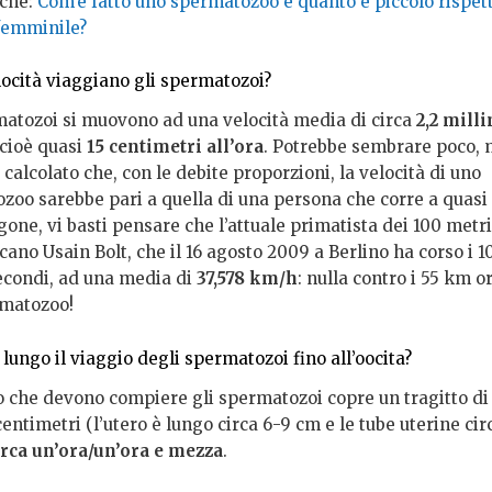
che:
Com’è fatto uno spermatozoo e quanto è piccolo rispett
femminile?
locità viaggiano gli spermatozoi?
matozoi si muovono ad una velocità media di circa
2,2 milli
 cioè quasi
15 centimetri all’ora
. Potrebbe sembrare poco, 
o calcolato che, con le debite proporzioni, la velocità di uno
zoo sarebbe pari a quella di una persona che corre a quasi
one, vi basti pensare che l’attuale primatista dei 100 metri
cano Usain Bolt, che il 16 agosto 2009 a Berlino ha corso i 1
secondi, ad una media di
37,578 km/h
: nulla contro i 55 km or
matozoo!
lungo il viaggio degli spermatozoi fino all’oocita?
io che devono compiere gli spermatozoi copre un tragitto di
entimetri (l’utero è lungo circa 6-9 cm e le tube uterine cir
rca un’ora/un’ora e mezza
.