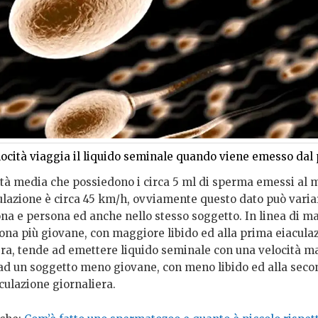
locità viaggia il liquido seminale quando viene emesso dal
ità media che possiedono i circa 5 ml di sperma emessi al
culazione è circa 45 km/h, ovviamente questo dato può vari
ona e persona ed anche nello stesso soggetto. In linea di m
ona più giovane, con maggiore libido ed alla prima eiacula
era, tende ad emettere liquido seminale con una velocità m
 ad un soggetto meno giovane, con meno libido ed alla seco
culazione giornaliera.