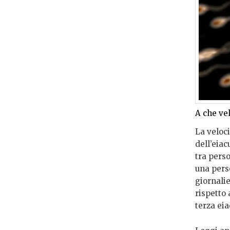
A che ve
La veloc
dell’eia
tra pers
una pers
giornali
rispetto
terza eia