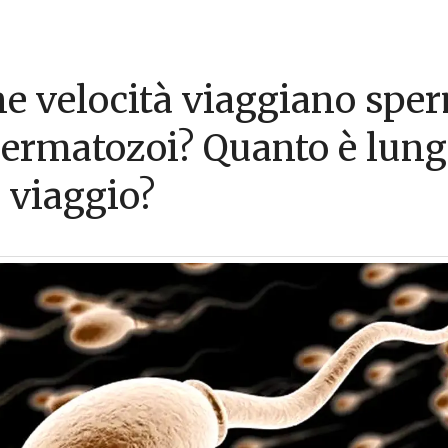
he velocità viaggiano spe
permatozoi? Quanto è lungo
o viaggio?