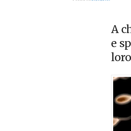
A c
e s
lor