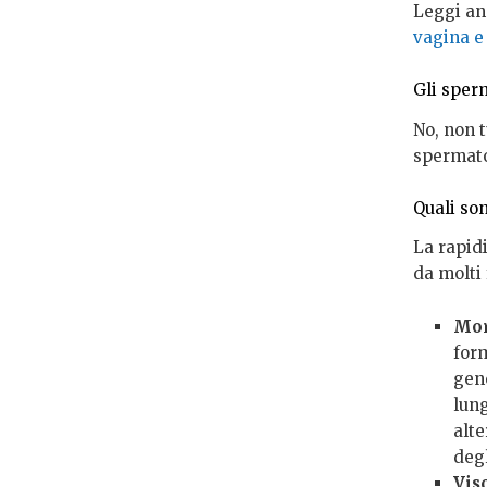
Leggi an
vagina e
Gli sperm
No, non t
spermato
Quali son
La rapid
da molti f
Mor
form
gene
lun
alte
degl
Vis