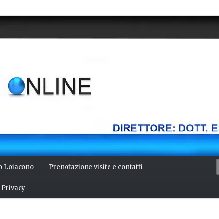
della mente, bellezza del corpo. Articoli monotematici di medicina,
 Direttore: dott. Emilio Alessio Loiacono – Medico Chirurgo
NLINE
io Loiacono
Prenotazione visite e contatti
Privacy