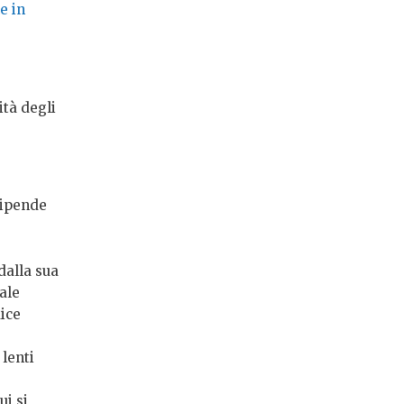
e in
ità degli
dipende
dalla sua
ale
dice
 lenti
ui si