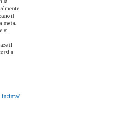
n la
rmalmente
rano il
la meta.
e vi
are il
orsi a
 incinta?