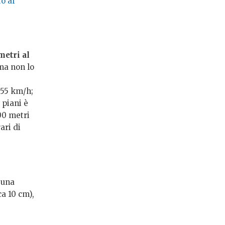
o al
metri al
ma non lo
 55 km/h;
 piani è
00 metri
ari di
 una
ca 10 cm),