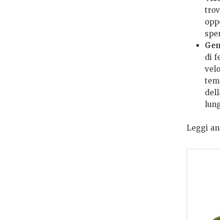
trov
opp
spe
Gen
di 
vel
temp
del
lun
Leggi an