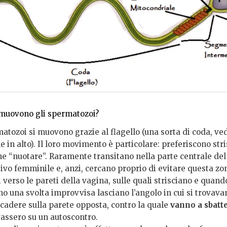
muovono gli spermatozoi?
atozoi si muovono grazie al flagello (una sorta di coda, ve
in alto). Il loro movimento è particolare: preferiscono stri
he “nuotare”. Raramente transitano nella parte centrale del 
ivo femminile e, anzi, cercano proprio di evitare questa zo
 verso le pareti della vagina, sulle quali strisciano e quand
o una svolta improvvisa lasciano l’angolo in cui si trovava
 cadere sulla parete opposta, contro la quale
vanno a sbatt
vassero su un autoscontro.