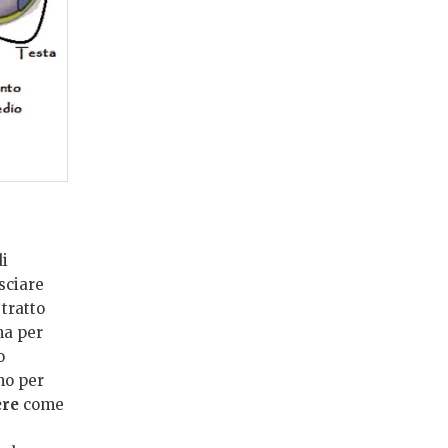
di
sciare
tratto
na per
o
no per
ere
come