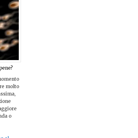
 pene?
 momento
are molto
assima,
zione
aggiore
nda o