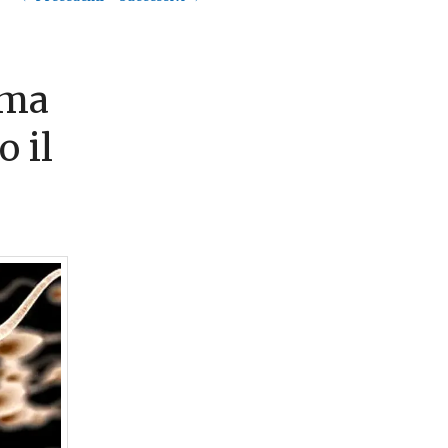
articolo
rma
 il