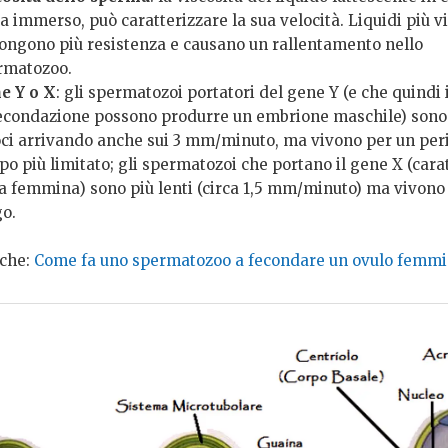
a immerso, può caratterizzare la sua velocità. Liquidi più v
ongono più resistenza e causano un rallentamento nello
rmatozoo.
e Y o X
: gli spermatozoi portatori del gene Y (e che quindi 
fecondazione possono produrre un embrione maschile) sono
oci arrivando anche sui 3 mm/minuto, ma vivono per un per
o più limitato; gli spermatozoi che portano il gene X (carat
la femmina) sono più lenti (circa 1,5 mm/minuto) ma vivono 
go.
che:
Come fa uno spermatozoo a fecondare un ovulo femmi