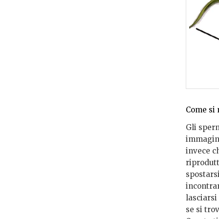
Come si 
Gli sperm
immagine 
invece c
riprodutt
spostarsi
incontran
lasciarsi
se si tro