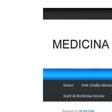
Vai
Salute del fisico, benessere 
al
scienza, cultura e curiosità.
contenuto
MEDICINA O
principale
Menu
Home
Dott. Emilio Aless
principale
Staff di Medicina OnLine
Posted on
28/10/2016