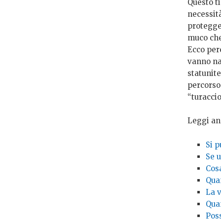
Questo t
necessit
protegge
muco che
Ecco per
vanno na
statunite
percorso
“turacci
Leggi an
Si p
Se u
Cos
Qua
La v
Qua
Pos