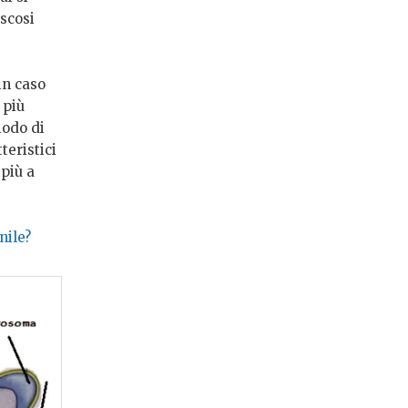
iscosi
in caso
 più
iodo di
teristici
più a
nile?