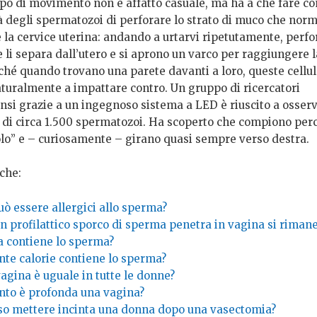
ipo di movimento non è affatto casuale, ma ha a che fare co
à degli spermatozoi di perforare lo strato di muco che no
 la cervice uterina: andando a urtarvi ripetutamente, perfo
 li separa dall’utero e si aprono un varco per raggiungere 
ché quando trovano una parete davanti a loro, queste cellul
turalmente a impattare contro. Un gruppo di ricercatori
nsi grazie a un ingegnoso sistema a LED è riuscito a osserv
 di circa 1.500 spermatozoi. Ha scoperto che compiono perc
olo” e – curiosamente – girano quasi sempre verso destra.
che:
uò essere allergici allo sperma?
n profilattico sporco di sperma penetra in vagina si rimane
a contiene lo sperma?
nte calorie contiene lo sperma?
agina è uguale in tutte le donne?
nto è profonda una vagina?
so mettere incinta una donna dopo una vasectomia?