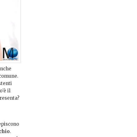
anche
comune.
stenti
’è il
presenta?
cepiscono
cchio
.