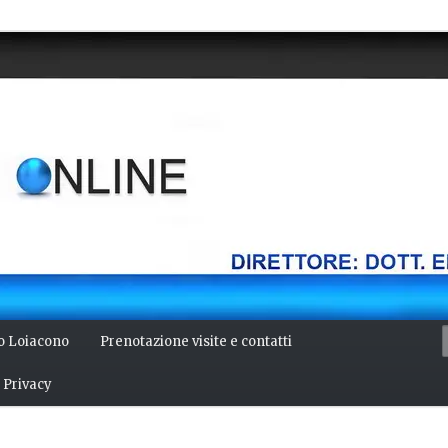
della mente, bellezza del corpo. Articoli monotematici di medicina,
 Direttore: dott. Emilio Alessio Loiacono – Medico Chirurgo
NLINE
io Loiacono
Prenotazione visite e contatti
Privacy