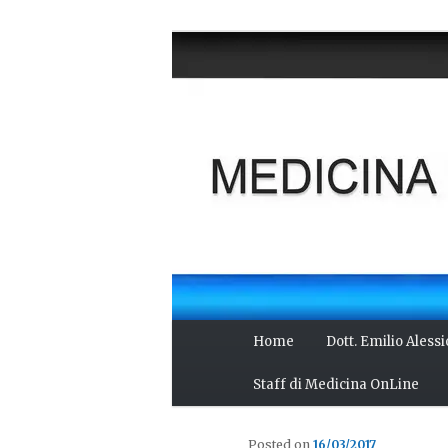
Vai
Salute del fisico, benessere 
al
scienza, cultura e curiosità.
contenuto
MEDICINA O
principale
Menu
Home
Dott. Emilio Aless
principale
Staff di Medicina OnLine
Posted on
16/03/2017