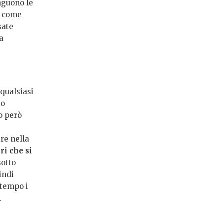
inguono le
, come
sate
a
qualsiasi
to
o però
re nella
i che si
sotto
indi
 tempo i
.