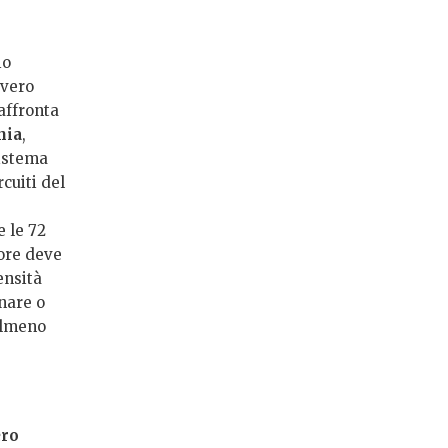
io
vvero
affronta
nia
,
sistema
cuiti del
e le 72
lore deve
ensità
nare o
 almeno
ero