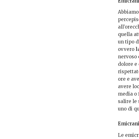
Emicran
Abbiamo
percepis
all’orecc
quella at
un tipo d
ovvero
l
nervoso c
dolore e
rispettat
ore e ave
avere loc
media o 
salire l
uno di qu
Emicrani
Le emicr