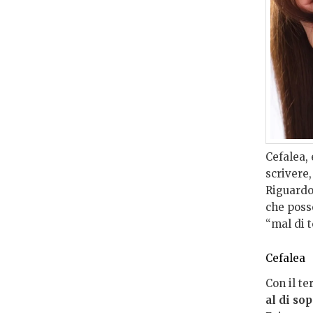
Cefalea,
scrivere,
Riguardo 
che posso
“mal di 
Cefalea
Con il t
al di so