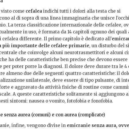
ia
 visto come
cefalea
indichi tutti i dolori alla testa che si
cono al di sopra di una linea immaginaria che unisce l’occh
hio. La terza classificazione internazionale delle cefalee, o
tualmente in uso, è formata da 14 capitoli ognuno dei quali 
i cefalea differente. Il primo capitolo è dedicato all’
emicra
a più importante delle cefalee primarie
, un disturbo del 
entrale che coinvolge alcuni neurotrasmettitori e alcuni cir
 che ha delle caratteristiche ben precise che devono essere
e per poter porre la diagnosi. Il dolore deve durare tra le 4 
re almeno due delle seguenti quattro caratteristiche: il do
alizzazione unilaterale, deve essere di tipo pulsante, di int
forte e aggravato da attività fisiche di routine come cammi
e scale. A queste caratteristiche solitamente si aggiungono
esti sintomi: nausea o vomito, fotofobia e fonofobia.
e senza aurea (comuni) e con aurea (complicate)
anie, infine, vengono divise in
emicranie senza aura, ovv