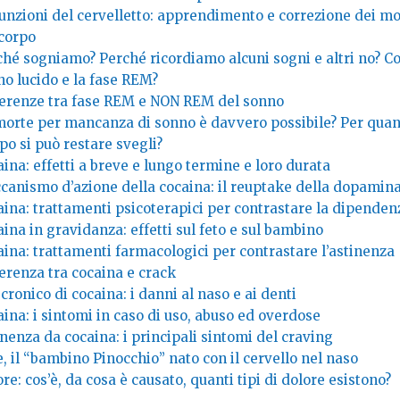
funzioni del cervelletto: apprendimento e correzione dei m
 corpo
ché sogniamo? Perché ricordiamo alcuni sogni e altri no? Co
no lucido e la fase REM?
ferenze tra fase REM e NON REM del sonno
morte per mancanza di sonno è davvero possibile? Per qua
o si può restare svegli?
ina: effetti a breve e lungo termine e loro durata
canismo d’azione della cocaina: il reuptake della dopamin
aina: trattamenti psicoterapici per contrastare la dipenden
ina in gravidanza: effetti sul feto e sul bambino
ina: trattamenti farmacologici per contrastare l’astinenza
erenza tra cocaina e crack
cronico di cocaina: i danni al naso e ai denti
ina: i sintomi in caso di uso, abuso ed overdose
nenza da cocaina: i principali sintomi del craving
e, il “bambino Pinocchio” nato con il cervello nel naso
re: cos’è, da cosa è causato, quanti tipi di dolore esistono?