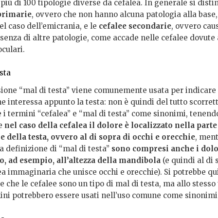
più di 100 tipologie diverse da cefalea. In generale si dist
primarie
, ovvero che non hanno alcuna patologia alla base
l caso dell’emicrania, e le
cefalee secondarie
, ovvero cau
esenza di altre patologie, come accade nelle cefalee dovute 
oculari.
sta
sione “mal di testa” viene comunemente usata per indicare 
e interessa appunto la testa: non è quindi del tutto scorret
e i termini “cefalea” e “mal di testa” come sinonimi, tenend
he
nel caso della cefalea il dolore è localizzato nella parte
e della testa, ovvero al di sopra di occhi e orecchie
, ment
a definizione di “mal di testa”
sono compresi anche i dolor
o, ad esempio, all’altezza della mandibola
(e quindi al di 
ea immaginaria che unisce occhi e orecchie). Si potrebbe qu
 che le cefalee sono un tipo di mal di testa, ma allo stesso
ini potrebbero essere usati nell’uso comune come sinonimi