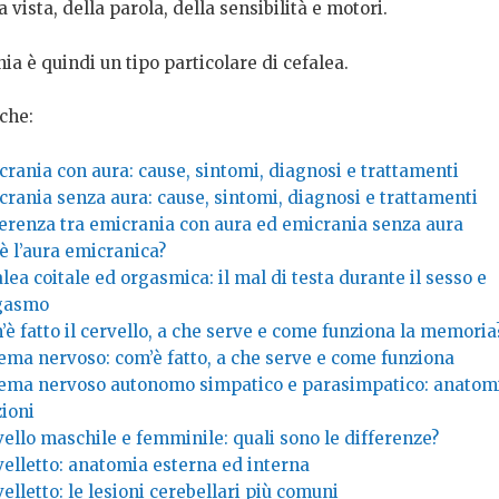
a vista, della parola, della sensibilità e motori.
ia è quindi un tipo particolare di cefalea.
che:
rania con aura: cause, sintomi, diagnosi e trattamenti
crania senza aura: cause, sintomi, diagnosi e trattamenti
ferenza tra emicrania con aura ed emicrania senza aura
è l’aura emicranica?
lea coitale ed orgasmica: il mal di testa durante il sesso e
rgasmo
è fatto il cervello, a che serve e come funziona la memoria
tema nervoso: com’è fatto, a che serve e come funziona
tema nervoso autonomo simpatico e parasimpatico: anatom
zioni
ello maschile e femminile: quali sono le differenze?
velletto: anatomia esterna ed interna
elletto: le lesioni cerebellari più comuni