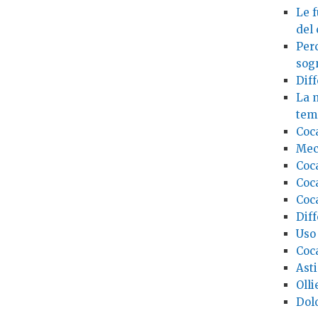
Le 
del
Per
sog
Dif
La 
temp
Coca
Mec
Coc
Coca
Coca
Diff
Uso 
Coca
Asti
Olli
Dolo