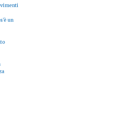
ovimenti
s’è un
nto
a
za