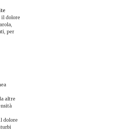
ite
 il dolore
arola,
ti, per
nea
a altre
ensità
il dolore
turbi