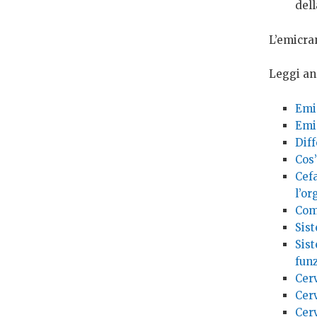
dell
L’emicran
Leggi an
Emic
Emi
Dif
Cos’
Cefa
l’o
Com’
Sis
Sis
fun
Cerv
Cer
Cerv