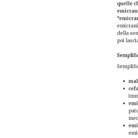
quelle c
emicrani
“emicra
emicranic
della sen
poi lasci
Semplifi
Semplific
mal
cef
imma
emi
pato
medi
emi
emi