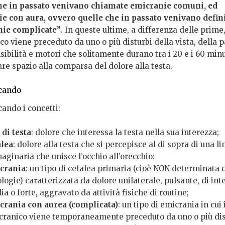
he in passato venivano chiamate emicranie comuni, ed
e con aura, ovvero quelle che in passato venivano defin
nie complicate”
. In queste ultime, a differenza delle prime,
o viene preceduto da uno o più disturbi della vista, della p
sibilità e motori che solitamente durano tra i 20 e i 60 minu
are spazio alla comparsa del dolore alla testa.
cando
ando i concetti:
 di testa
: dolore che interessa la testa nella sua interezza;
alea
: dolore alla testa che si percepisce al di sopra di una li
ginaria che unisce l’occhio all’orecchio:
crania
: un tipo di cefalea primaria (cioè NON determinata d
logie) caratterizzata da dolore unilaterale, pulsante, di int
a o forte, aggravato da attività fisiche di routine;
crania con aurea (complicata)
: un tipo di emicrania in cui 
cranico viene temporaneamente preceduto da uno o più dis