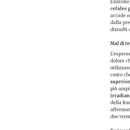
Esistono 
cefalee 
accade ne
dalla pr
disturbi 
Mal di te
L’espres
dolore ch
utilizzar
conto c
superior
più ampi
irradian
della lin
affermare
due term