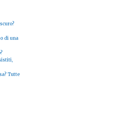
oscuro?
io di una
o?
stiti,
sa? Tutte