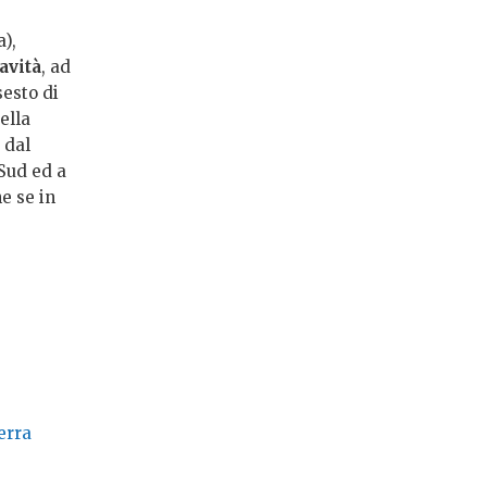
),
avità
, ad
sesto di
ella
 dal
 Sud ed a
e se in
erra