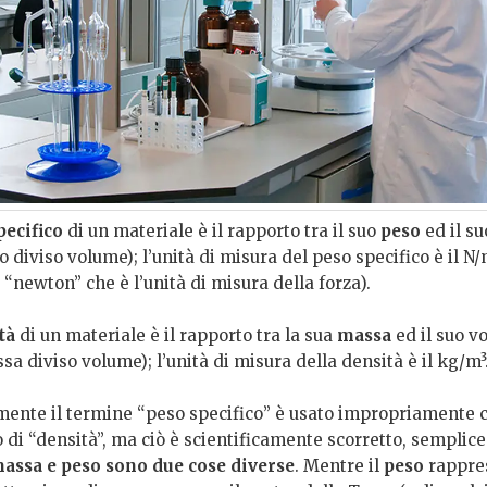
pecifico
di un materiale è il rapporto tra il suo
peso
ed il s
o diviso volume); l’unità di misura del peso specifico è il N
 “newton” che è l’unità di misura della forza).
tà
di un materiale è il rapporto tra la sua
massa
ed il suo v
sa diviso volume); l’unità di misura della densità è il kg/m³
nte il termine “peso specifico” è usato impropriamente
 di “densità”, ma ciò è scientificamente scorretto, sempli
assa e peso sono due cose diverse
. Mentre il
peso
rappres