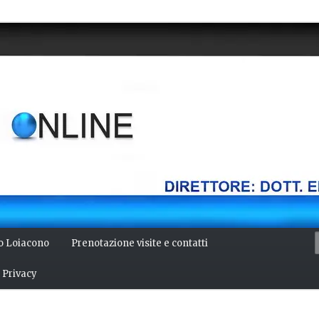
della mente, bellezza del corpo. Articoli monotematici di medicina,
 Direttore: dott. Emilio Alessio Loiacono – Medico Chirurgo
NLINE
io Loiacono
Prenotazione visite e contatti
Privacy