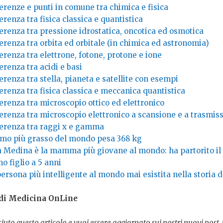
erenze e punti in comune tra chimica e fisica
erenza tra fisica classica e quantistica
erenza tra pressione idrostatica, oncotica ed osmotica
erenza tra orbita ed orbitale (in chimica ed astronomia)
erenza tra elettrone, fotone, protone e ione
erenza tra acidi e basi
erenza tra stella, pianeta e satellite con esempi
erenza tra fisica classica e meccanica quantistica
erenza tra microscopio ottico ed elettronico
erenza tra microscopio elettronico a scansione e a trasmis
ferenza tra raggi x e gamma
omo più grasso del mondo pesa 368 kg
a Medina è la mamma più giovane al mondo: ha partorito il
o figlio a 5 anni
ersona più intelligente al mondo mai esistita nella storia 
 di Medicina OnLine
aciuto questo articolo e vuoi essere aggiornato sui nostri nuovi post, 