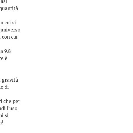
iasi
quantità
n cui si
l’universo
 con cui
a 9.8
ve è
i gravità
no di
d che per
ndi l’uso
i si
a!