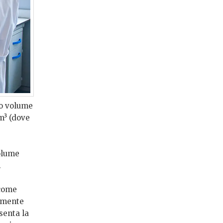
uo volume
/m³ (dove
olume
.
 come
cemente
enta la