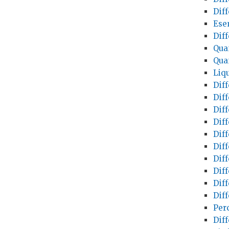
Dif
Esem
Dif
Quan
Quan
Liqu
Diff
Diff
Dif
Diff
Diff
Dif
Dif
Dif
Dif
Dif
Perc
Diff