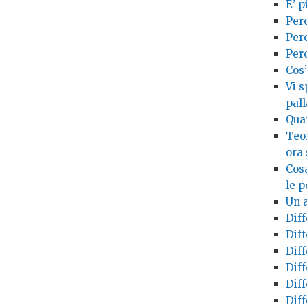
E’ p
Per
Perc
Perc
Cos’
Vi s
pall
Qua
Teo
ora 
Cos
le p
Un a
Dif
Diff
Dif
Dif
Diff
Dif