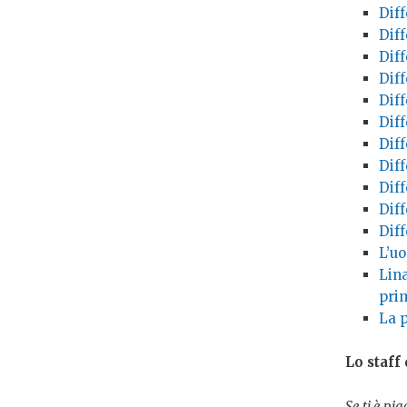
Diff
Diff
Diff
Diff
Diff
Diff
Diff
Diff
Diff
Diff
Dif
L’u
Lin
prim
La p
Lo staff
Se ti è pi