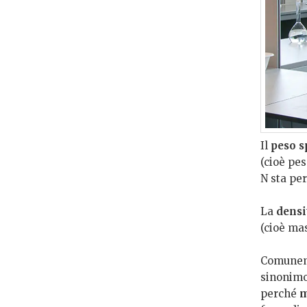
Il
peso s
(cioè pes
N sta per
La
densi
(cioè mas
Comuneme
sinonimo
perché
m