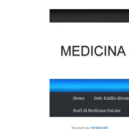
Vai
Salute del fisico, benessere 
al
scienza, cultura e curiosità.
contenuto
MEDICINA O
principale
Menu
Home
Dott. Emilio Aless
principale
Staff di Medicina OnLine
Posted on
29/10/2017