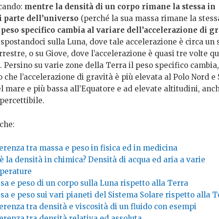
cando:
mentre la densità di un corpo rimane la stessa in
i parte dell’universo
(perché la sua massa rimane la stessa
 peso specifico cambia al variare dell’accelerazione di gr
spostandoci sulla Luna, dove tale accelerazione è circa un 
rrestre, o su Giove, dove l’accelerazione è quasi tre volte qu
. Persino su varie zone della Terra il peso specifico cambia,
che l’accelerazione di gravità è più elevata al Polo Nord e
el mare e più bassa all’Equatore e ad elevate altitudini, anch
ercettibile.
che:
erenza tra massa e peso in fisica ed in medicina
è la densità in chimica? Densità di acqua ed aria a varie
perature
a e peso di un corpo sulla Luna rispetto alla Terra
a e peso sui vari pianeti del Sistema Solare rispetto alla T
erenza tra densità e viscosità di un fluido con esempi
erenza tra densità relativa ed assoluta