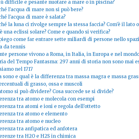
iù difficile e pesante nuotare a mare o in piscina?
ché l’acqua di mare non si può bere?
hé l’acqua di mare è salata?
hé la luna ci rivolge sempre la stessa faccia? Com’è il lato 
è una eclissi solare? Come e quando si verifica?
piego come far entrare sette miliardi di persone nello spaz
a da tennis
nte persone vivono a Roma, in Italia, in Europa e nel mond
ria del Tempo Fantasma: 297 anni di storia non sono mai esi
siamo nel 1717
a sono e qual è la differenza tra massa magra e massa gras
ercentuali di grasso, ossa e muscoli
tomo si può dividere? Cosa succede se si divide?
ferenza tra atomo e molecola con esempi
erenza tra atomi e ioni e regola dell’ottetto
ferenza tra atomo e elemento
ferenza tra atomo e nucleo
erenza tra anfipatica ed anfotera
ferenze tra H2O e H2S in chimica