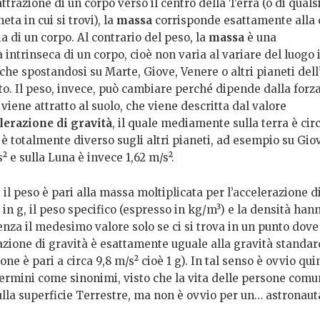
attrazione di un corpo verso il centro della Terra (o di quals
eta in cui si trovi), la
massa
corrisponde esattamente alla 
a di un corpo. Al contrario del peso, la
massa
è una
 intrinseca di un corpo, cioè non varia al variare del luogo i
che spostandosi su Marte, Giove, Venere o altri pianeti del
o. Il peso, invece, può cambiare perché dipende dalla forza
viene attratto al suolo, che viene descritta dal valore
lerazione di gravità
, il quale mediamente sulla terra è circ
 è totalmente diverso sugli altri pianeti, ad esempio su Gio
² e sulla Luna è invece 1,62 m/s².
 il peso è pari alla massa moltiplicata per l’accelerazione d
in g, il peso specifico (espresso in kg/m³) e la densità han
nza il medesimo valore solo se ci si trova in un punto dove
razione di gravità è esattamente uguale alla gravità standar
one è pari a circa
9,8
m/s² cioè 1 g). In tal senso è ovvio qui
ermini come sinonimi, visto che la vita delle persone comun
ulla superficie Terrestre, ma non è ovvio per un… astronaut