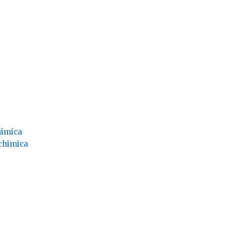
i
himica
 chimica