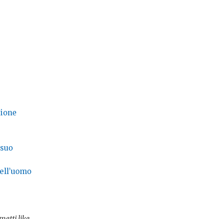
sione
 suo
dell’uomo
metti like