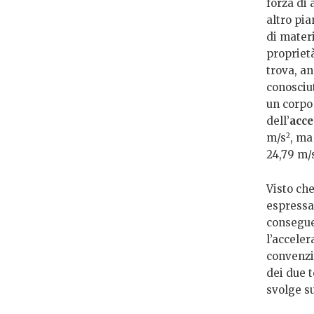
forza di 
altro pian
di materi
proprietà
trova, an
conosciut
un corpo 
dell’
acce
2
m/s
, ma
24,79 m/s
Visto che
espressa 
consegue
l’accele
convenzi
dei due t
svolge s