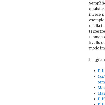
Semplifi
qualsias
invece
il
esempio 
quella te
terrestre
momento 
livello d
modo imp
Leggi an
Diff
Cos’
tem
Mass
Mass
Diff
Diff