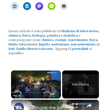
Questo articolo è stato pubblicato in
Medicina di laboratorio,
chimica, fisica, biologia, genetica e statistica
e
contrassegnato come
chimica
,
esempi
,
esperimento
,
fisica
,
fluido
,
laboratorio
,
liquido
,
newtoniano
,
non newtoniano
da
dott. Emilio Alessio Loiacono
. Aggiungi il
permalink
ai
segnalibri.
×
Now Playing
×
Play
Unmute
Fullscreen
Alle Vigne, tra Adrano e Biancavilla, celebrazioni in onore della Madonna della Salute concluse dome