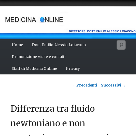
Vai
Salute del fisico, benessere della mente, bellezza del corpo. Articoli
monotematici di medicina, scienza, cultura e curiosità. Direttore:
al
dott. Emilio Alessio Loiacono – Medico Chirurgo
contenuto
principale
MEDICINA ONLINE
Menu
Cerc
Home
Dott. Emilio Alessio Loiacono
principale
Prenotazione visite e contatti
Staff di Medicina OnLine
Privacy
Navigazione
←
Precedenti
Successivi
→
articolo
Differenza tra fluido
newtoniano e non