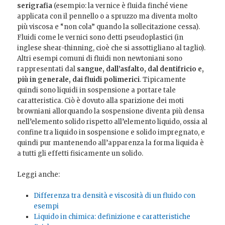
serigrafia
(esempio: la vernice è fluida finché viene
applicata con il pennello o a spruzzo ma diventa molto
più viscosa e “non cola” quando la sollecitazione cessa).
Fluidi come le vernici sono detti pseudoplastici (in
inglese shear-thinning, cioè che si assottigliano al taglio).
Altri esempi comuni di fluidi non newtoniani sono
rappresentati dal
sangue, dall’asfalto, dal dentifricio e,
più in generale, dai fluidi polimerici
. Tipicamente
quindi sono liquidi in sospensione a portare tale
caratteristica. Ciò è dovuto alla sparizione dei moti
browniani allorquando la sospensione diventa più densa
nell’elemento solido rispetto all’elemento liquido, ossia al
confine tra liquido in sospensione e solido impregnato, e
quindi pur mantenendo all’apparenza la forma liquida è
a tutti gli effetti fisicamente un solido.
Leggi anche:
Differenza tra densità e viscosità di un fluido con
esempi
Liquido in chimica: definizione e caratteristiche