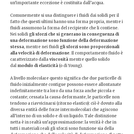
un’importante eccezione è costituita dall’acqua.
Comunemente si usa distinguere i fluidi dai solidi per il
fatto che questi ultimi hanno una forma propria, mentre i
fluidi assumono la forma del recipiente che li contiene.
Nei solidi
gli sforzi che si generano in conseguenza di
una deformazione sono funzione della deformazione
stessa
, mentre nei fluidi
gli sforzi sono proporzionali
alla velocità di deformazione
. Il comportamento fluido è
caratterizzato dalla
viscosità
mentre quello solido
dal
modulo di elasticità
(o di Young).
A livello molecolare questo significa che due particelle di
fluido inizialmente contigue possono essere allontanate
indefinitamente tra loro da una forza anche piccola e
costante; cessata la causa deformante, le particelle non
tendono a riavvicinarsi (ritorno elastico): ciò è dovuto alla
diversa entità delle forze intermolecolari che agiscono
all’interno di un solido e di un liquido. Tale distinzione
netta è in realtà un’approssimazione: la verità è che in
tutti i materiali reali gli sforzi sono funzione sia della