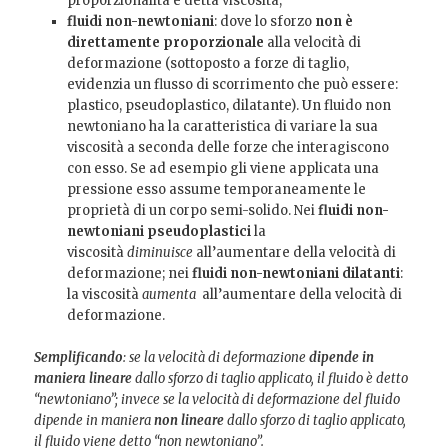
proporzionalità è detta viscosità;
fluidi non-newtoniani
: dove lo sforzo
non è
direttamente proporzionale
alla velocità di
deformazione (sottoposto a forze di taglio,
evidenzia un flusso di scorrimento che può essere:
plastico, pseudoplastico, dilatante). Un fluido non
newtoniano ha la caratteristica di variare la sua
viscosità a seconda delle forze che interagiscono
con esso. Se ad esempio gli viene applicata una
pressione esso assume temporaneamente le
proprietà di un corpo semi-solido. Nei
fluidi
non-
newtoniani
pseudoplastici
la
viscosità
diminuisce
all’aumentare della velocità di
deformazione; nei
fluidi
non-newtoniani
dilatanti
:
la viscosità
aumenta
all’aumentare della velocità di
deformazione.
Semplificando
: se la velocità di deformazione
dipende in
maniera lineare
dallo sforzo di taglio applicato, il fluido è detto
“newtoniano”; invece se la velocità di deformazione del fluido
dipende in maniera
non lineare
dallo sforzo di taglio applicato,
il fluido viene detto “non newtoniano”.