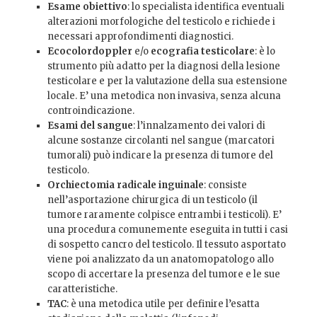
Esame obiettivo
: lo specialista identifica eventuali
alterazioni morfologiche del testicolo e richiede i
necessari approfondimenti diagnostici.
Ecocolordoppler
e/o
ecografia testicolare
: è lo
strumento più adatto per la diagnosi della lesione
testicolare e per la valutazione della sua estensione
locale. E’ una metodica non invasiva, senza alcuna
controindicazione.
Esami del sangue
: l’innalzamento dei valori di
alcune sostanze circolanti nel sangue (marcatori
tumorali) può indicare la presenza di tumore del
testicolo.
Orchiectomia radicale inguinale
: consiste
nell’asportazione chirurgica di un testicolo (il
tumore raramente colpisce entrambi i testicoli). E’
una procedura comunemente eseguita in tutti i casi
di sospetto cancro del testicolo. Il tessuto asportato
viene poi analizzato da un anatomopatologo allo
scopo di accertare la presenza del tumore e le sue
caratteristiche.
TAC
: è una metodica utile per definire l’esatta