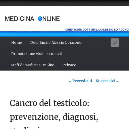
Vai
Salute del fisico, benessere della mente, bellezza del corpo. Articoli
monotematici di medicina, scienza, cultura e curiosità. Direttore:
al
dott. Emilio Alessio Loiacono – Medico Chirurgo
contenuto
principale
MEDICINA ONLINE
Menu
Cerc
Home
Dott. Emilio Alessio Loiacono
principale
Prenotazione visite e contatti
Staff di Medicina OnLine
Privacy
Navigazione
←
Precedenti
Successivi
→
articolo
Cancro del testicolo:
prevenzione, diagnosi,