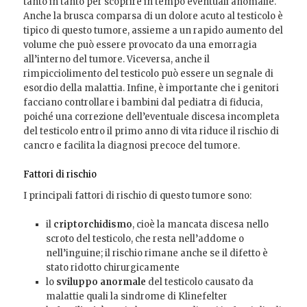
tanto in tanto per scoprire in tempo eventuali anomalie.
Anche la brusca comparsa di un dolore acuto al testicolo è
tipico di questo tumore, assieme a un rapido aumento del
volume che può essere provocato da una emorragia
all’interno del tumore. Viceversa, anche il
rimpicciolimento del testicolo può essere un segnale di
esordio della malattia. Infine, è importante che i genitori
facciano controllare i bambini dal pediatra di fiducia,
poiché una correzione dell’eventuale discesa incompleta
del testicolo entro il primo anno di vita riduce il rischio di
cancro e facilita la diagnosi precoce del tumore.
Fattori di rischio
I principali fattori di rischio di questo tumore sono:
il
criptorchidismo
, cioè la mancata discesa nello
scroto del testicolo, che resta nell’addome o
nell’inguine; il rischio rimane anche se il difetto è
stato ridotto chirurgicamente
lo
sviluppo anormale
del testicolo causato da
malattie quali la sindrome di Klinefelter