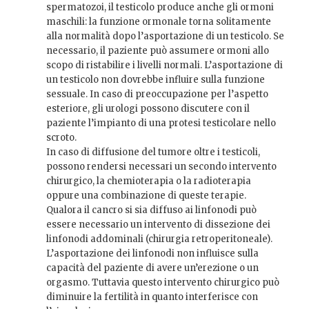
spermatozoi, il testicolo produce anche gli ormoni
maschili: la funzione ormonale torna solitamente
alla normalità dopo l’asportazione di un testicolo. Se
necessario, il paziente può assumere ormoni allo
scopo di ristabilire i livelli normali. L’asportazione di
un testicolo non dovrebbe influire sulla funzione
sessuale. In caso di preoccupazione per l’aspetto
esteriore, gli urologi possono discutere con il
paziente l’impianto di una protesi testicolare nello
scroto.
In caso di diffusione del tumore oltre i testicoli,
possono rendersi necessari un secondo intervento
chirurgico, la chemioterapia o la radioterapia
oppure una combinazione di queste terapie.
Qualora il cancro si sia diffuso ai linfonodi può
essere necessario un intervento di dissezione dei
linfonodi addominali (chirurgia retroperitoneale).
L’asportazione dei linfonodi non influisce sulla
capacità del paziente di avere un’erezione o un
orgasmo. Tuttavia questo intervento chirurgico può
diminuire la fertilità in quanto interferisce con