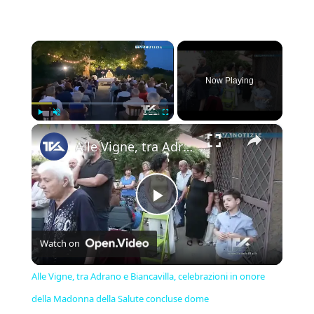
×
Now Playing
×
Play
Unmute
Fullscreen
Alle Vigne, tra Adrano e Biancavilla, celebrazioni in onore della Madonna della Salute concluse dome
Play
Watch on
Video
Alle Vigne, tra Adrano e Biancavilla, celebrazioni in onore
della Madonna della Salute concluse dome