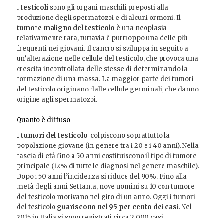
I
testicoli
sono gli organi maschili preposti alla
produzione degli spermatozoi e di alcuni ormoni. Il
tumore maligno del testicolo
è una neoplasia
relativamente rara, tuttavia è purtroppo una delle più
frequenti nei giovani. Il cancro si sviluppa in seguito a
un’alterazione nelle cellule del testicolo, che provoca una
crescita incontrollata delle stesse di determinando la
formazione di una massa. La maggior parte dei tumori
del testicolo originano dalle cellule germinali, che danno
origine agli spermatozoi.
Quanto è diffuso
I tumori del testicolo
colpiscono soprattutto la
popolazione giovane (in genere tra i 20 e i 40 anni). Nella
fascia di età fino a 50 anni costituiscono il tipo di tumore
principale (12% di tutte le diagnosi nel genere maschile).
Dopo i 50 anni l’incidenza si riduce del 90%. Fino alla
metà degli anni Settanta, nove uomini su 10 con tumore
del testicolo morivano nel giro di un anno. Oggi i tumori
del testicolo
guariscono nel 95 per cento dei casi
. Nel
2015 in Italia si sono registrati circa 2.000 casi.