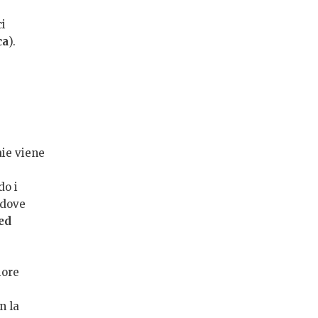
i
ca
).
aie viene
do i
 dove
ed
iore
n la