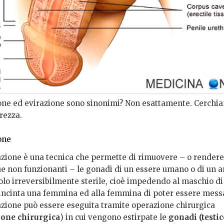
one ed evirazione sono sinonimi? Non esattamente. Cerchi
rezza.
one
azione è una tecnica che permette di rimuovere – o rendere
 non funzionanti – le gonadi di un essere umano o di un a
lo irreversibilmente sterile, cioè impedendo al maschio di
incinta una femmina ed alla femmina di poter essere messa
azione può essere eseguita tramite operazione chirurgica
ione chirurgica
) in cui vengono estirpate le
gonadi (testic