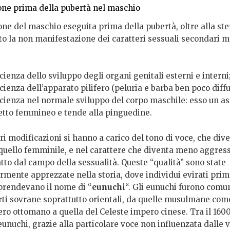
one prima della pubertà nel maschio
one del maschio eseguita prima della pubertà, oltre alla ster
to la non manifestazione dei caratteri sessuali secondari m
cienza dello sviluppo degli organi genitali esterni e interni
cienza dell’apparato pilifero (peluria e barba ben poco diffu
icienza nel normale sviluppo del corpo maschile: esso un 
etto femmineo e tende alla pinguedine.
ri modificazioni si hanno a carico del tono di voce, che div
 quello femminile, e nel carattere che diventa meno aggress
tto dal campo della sessualità. Queste “qualità” sono state
rmente apprezzate nella storia, dove individui evirati prim
prendevano il nome di “
eunuchi
“. Gli eunuchi furono comu
rti sovrane soprattutto orientali, da quelle musulmane com
ro ottomano a quella del Celeste impero cinese. Tra il 1600
eunuchi, grazie alla particolare voce non influenzata dalle 