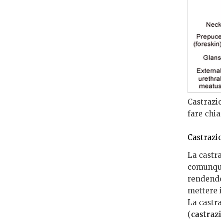
Castrazi
fare chia
Castrazi
La castr
comunque
rendendo
mettere 
La castr
(
castraz