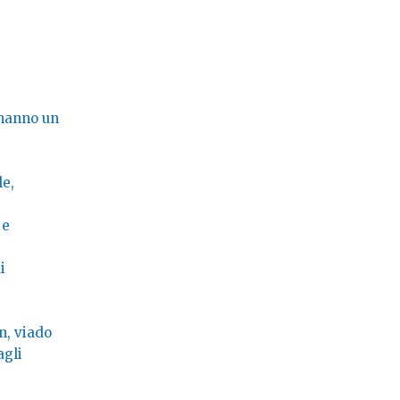
 hanno un
le,
 e
i
n, viado
agli