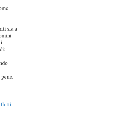
uomo
iti sia a
omini.
ti
di:
ando
l pene.
ffetti