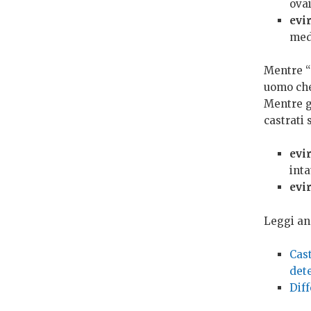
ovai
evi
medi
Mentre “c
uomo che 
Mentre gl
castrati 
evi
inta
evi
Leggi an
Cast
det
Dif