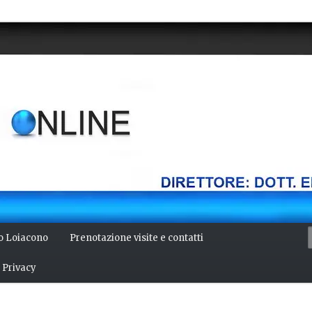
della mente, bellezza del corpo. Articoli monotematici di medicina,
 Direttore: dott. Emilio Alessio Loiacono – Medico Chirurgo
NLINE
io Loiacono
Prenotazione visite e contatti
Privacy