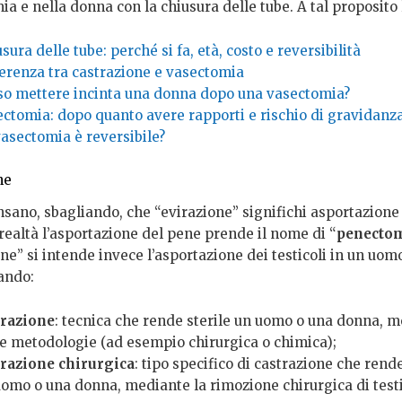
a e nella donna con la chiusura delle tube. A tal proposito 
sura delle tube: perché si fa, età, costo e reversibilità
ferenza tra castrazione e vasectomia
so mettere incinta una donna dopo una vasectomia?
ectomia: dopo quanto avere rapporti e rischio di gravidanz
vasectomia è reversibile?
ne
nsano, sbagliando, che “evirazione” significhi asportazione
realtà l’asportazione del pene prende il nome di “
penecto
ne” si intende invece l’asportazione dei testicoli in un uom
lando:
trazione
: tecnica che rende sterile un uomo o una donna, 
ie metodologie (ad esempio chirurgica o chimica);
trazione chirurgica
: tipo specifico di castrazione che rende
uomo o una donna, mediante la rimozione chirurgica di testi