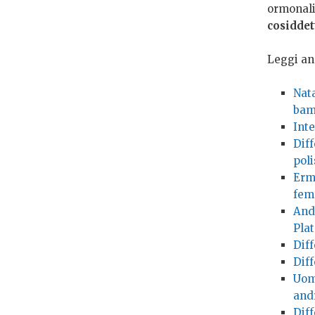
ormonali
cosiddet
Leggi an
Nat
bam
Inte
Diff
pol
Erm
femm
Andr
Pla
Dif
Diff
Uomo
and
Diff