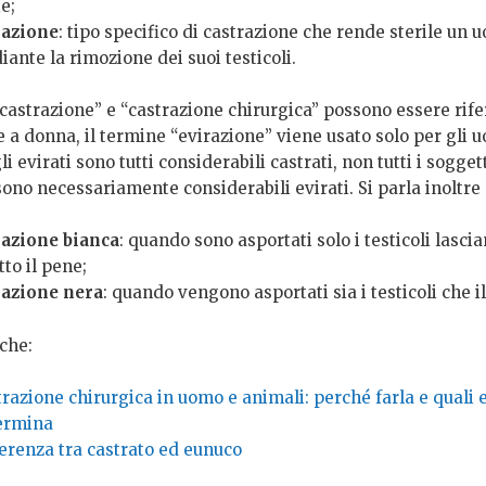
e;
razione
: tipo specifico di castrazione che rende sterile un 
ante la rimozione dei suoi testicoli.
astrazione” e “castrazione chirurgica” possono essere rifer
a donna, il termine “evirazione” viene usato solo per gli u
i evirati sono tutti considerabili castrati, non tutti i sogget
sono necessariamente considerabili evirati. Si parla inoltre 
razione bianca
: quando sono asportati solo i testicoli lasci
tto il pene;
razione nera
: quando vengono asportati sia i testicoli che i
che:
razione chirurgica in uomo e animali: perché farla e quali e
ermina
ferenza tra castrato ed eunuco