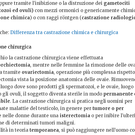
oppure tramite l’inibizione o la distruzione dei
gametociti
ozoi ed ovuli)
con mezzi ormonici o genericamente chimic
ione chimica
) o con raggi röntgen (
castrazione radiologi
che:
Differenza tra castrazione chimica e chirurgica
one chirurgica
hio la castrazione chirurgica viene effettuata
orchiectomia
, mentre nelle femmine la rimozione delle ov
ta tramite
ovariectomia
, operazione più complessa rispetto
iectomia vista la posizione anatomica delle ovaie. Rimuoven
, luogo dove sono prodotti gli spermatozoi, e le ovaie, luogo
 gli ovuli, il soggetto diventa sterile in modo
permanente 
ibile
. La castrazione chirurgica si pratica negli uomini per
ate malattie del testicolo, in genere per
tumore o per
 e nelle donne durante una
isterectomia
o per inibire l’ulter
ne di determinati tumori maligni.
lità in teoria
temporanea
, si può raggiungere nell’uomo co