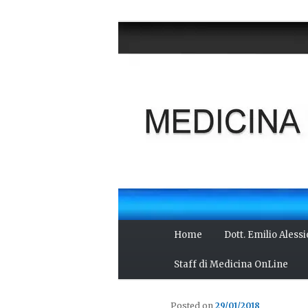
Vai
Salute del fisico, benessere 
al
scienza, cultura e curiosità.
contenuto
MEDICINA O
principale
Menu
Home
Dott. Emilio Aless
principale
Staff di Medicina OnLine
Posted on
29/01/2018