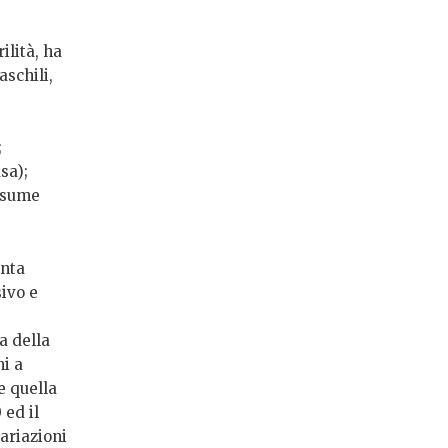
ilità, ha
aschili,
;
sa);
assume
enta
ivo e
a della
ni a
e quella
 ed il
variazioni