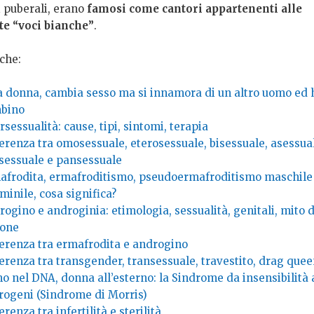
 puberali, erano
famosi come cantori appartenenti alle
te “voci bianche”
.
che:
a donna, cambia sesso ma si innamora di un altro uomo ed
bino
rsessualità: cause, tipi, sintomi, terapia
erenza tra omosessuale, eterosessuale, bisessuale, asessua
isessuale e pansessuale
afrodita, ermafroditismo, pseudoermafroditismo maschile
inile, cosa significa?
ogino e androginia: etimologia, sessualità, genitali, mito d
tone
ferenza tra ermafrodita e androgino
erenza tra transgender, transessuale, travestito, drag quee
 nel DNA, donna all’esterno: la Sindrome da insensibilità 
rogeni (Sindrome di Morris)
erenza tra infertilità e sterilità