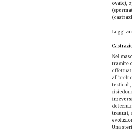
ovaie)
, 
(spermat
(
castraz
Leggi an
Castrazi
Nel masc
tramite
effettua
all’orch
testicoli
risiedono
irrevers
determin
traumi
,
evoluzio
Una steri