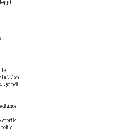
leggi:
a
 del
mia
“. Con
o. Quindi
mediante
 sterile
coli o