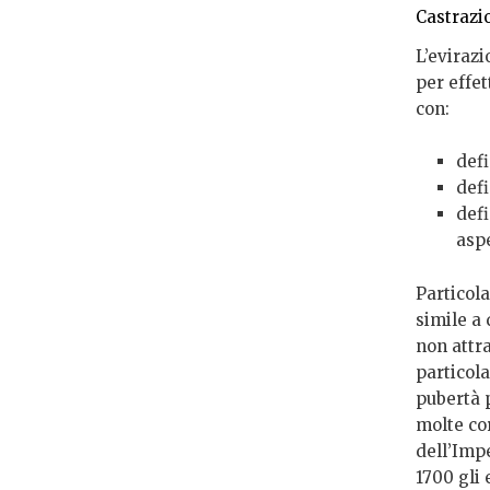
Castrazi
L’evirazi
per effet
con:
defi
defi
def
asp
Particola
simile a
non attra
particola
pubertà 
molte co
dell’Impe
1700 gli 