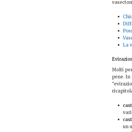
vasectomi
Chiu
Dif
Pos
Vas
La 
Evirazio
Molti pe
pene. In 
“evirazio
ricapito
cas
var
cas
un 