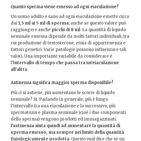
Quanto sperma viene emesso ad ogni eiaculazione?
Un uomo adulto e sano ad ogni eiaculazione emette circa
dai
1,5 ml ai 5 ml di sperma
, anche se questo valore può
raggiungere anche
picchi di 8 ml
. La quantità di liquido
seminale emessa dipende da molti fattori individuali, tra
cui produzione di testosterone, etnia di appartenenza e
fattori genetici. Varie patologie possono influenzare tali
valori. Una importante variabile da considerare è
l’
intervallo di tempo che passa tra un’eiaculazione
all’altra
.
Astinenza significa maggior sperma disponibile?
Più ci si astiene, più aumentano le scorte di liquido
seminale? Si. Parlando in generale, più è lungo
l’intervallo tra una eiaculazione e la successiva, più
spermatozoi e plasma seminale (cioè i due componenti
dello sperma) vengono prodotti ed immagazzinati:
l’astinenza aiuta quindi ad aumentare la quantità di
sperma emesso, ma sempre nei limiti della quantità
fisiologicamente prodotta
. Questo vuol dire che se un