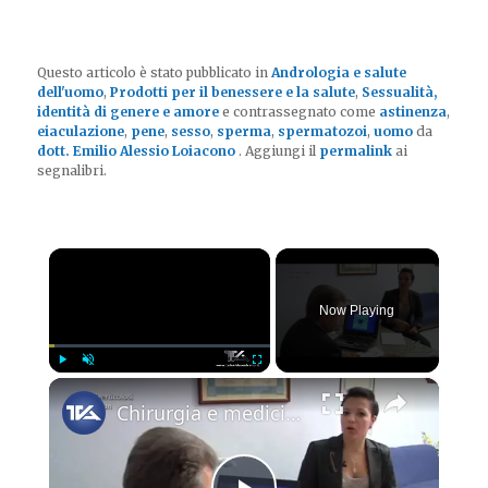
Questo articolo è stato pubblicato in
Andrologia e salute
dell'uomo
,
Prodotti per il benessere e la salute
,
Sessualità,
identità di genere e amore
e contrassegnato come
astinenza
,
eiaculazione
,
pene
,
sesso
,
sperma
,
spermatozoi
,
uomo
da
dott. Emilio Alessio Loiacono
. Aggiungi il
permalink
ai
segnalibri.
×
Now Playing
×
Play
Unmute
Fullscreen
Chirurgia e medicina oggi - le diverticoliti del colon