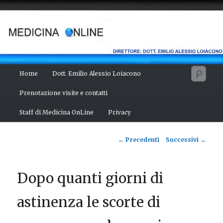
Vai
Salute del fisico, benessere della mente, bellezza del corpo. Articoli
monotematici di medicina, scienza, cultura e curiosità. Direttore:
al
dott. Emilio Alessio Loiacono – Medico Chirurgo
contenuto
principale
MEDICINA ONLINE
Menu
Cerc
Home
Dott. Emilio Alessio Loiacono
principale
Prenotazione visite e contatti
Staff di Medicina OnLine
Privacy
Navigazione
←
Precedenti
Successivi
→
articolo
Dopo quanti giorni di
astinenza le scorte di