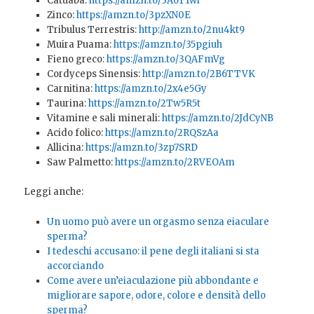
Catuaba:
https://amzn.to/3A6T1wi
Zinco:
https://amzn.to/3pzXN0E
Tribulus Terrestris:
http://amzn.to/2nu4kt9
Muira Puama:
https://amzn.to/35pgiuh
Fieno greco:
https://amzn.to/3QAFmVg
Cordyceps Sinensis:
http://amzn.to/2B6TTVK
Carnitina:
https://amzn.to/2x4e5Gy
Taurina:
https://amzn.to/2Tw5R5t
Vitamine e sali minerali:
https://amzn.to/2JdCyNB
Acido folico:
https://amzn.to/2RQSzAa
Allicina:
https://amzn.to/3zp7SRD
Saw Palmetto:
https://amzn.to/2RVEOAm
Leggi anche:
Un uomo può avere un orgasmo senza eiaculare
sperma?
I tedeschi accusano: il pene degli italiani si sta
accorciando
Come avere un’eiaculazione più abbondante e
migliorare sapore, odore, colore e densità dello
sperma?