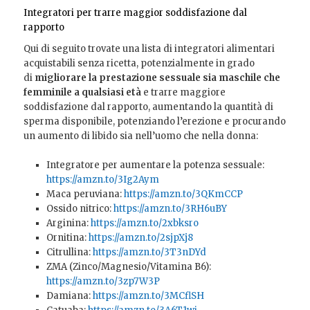
Integratori per trarre maggior soddisfazione dal
rapporto
Qui di seguito trovate una lista di integratori alimentari
acquistabili senza ricetta, potenzialmente in grado
di
migliorare la prestazione sessuale sia maschile che
femminile a qualsiasi età
e trarre maggiore
soddisfazione dal rapporto, aumentando la quantità di
sperma disponibile, potenziando l’erezione e procurando
un aumento di libido sia nell’uomo che nella donna:
Integratore per aumentare la potenza sessuale:
https://amzn.to/3Ig2Aym
Maca peruviana:
https://amzn.to/3QKmCCP
Ossido nitrico:
https://amzn.to/3RH6uBY
Arginina:
https://amzn.to/2xbksro
Ornitina:
https://amzn.to/2sjpXj8
Citrullina:
https://amzn.to/3T3nDYd
ZMA (Zinco/Magnesio/Vitamina B6):
https://amzn.to/3zp7W3P
Damiana:
https://amzn.to/3MCflSH