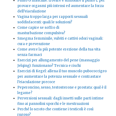
Punto G maschile: trovare e stimolare il punto L per
provare orgasmi più intensi ed aumentare la forza
dell’eiaculazione
Vagina troppo larga per rapporti sessuali
soddisfacenti: quali le soluzioni?
Come capire se soffro di
masturbazione compulsiva?
Smegma femminile, vulviti e cattivi odori vaginali:
cura e prevenzione
Come avere la più potente erezione della tua vita
senza farmaci
Esercizi per allungamento del pene (massaggio
Jelqing): funzionano? Tecnica e rischi
Esercizi di Kegel: allena il tuo muscolo pubococcigeo
per aumentare la potenza sessuale e contrastare
l’eiaculazione precoce
Peperoncino, sesso, testosterone e prostata: qual è il
legame?
Perversioni sessuali: dagli insetti sulle parti intime
fino ai pannolini sporchi e le mestruazioni
Perché lo scroto che contiene i testicoli è così
rugoso?