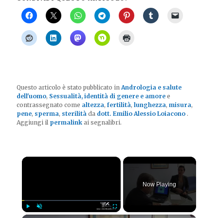
Questo articolo è stato pubblicato in
Andrologia e salute
dell'uomo
,
Sessualità, identità di genere e amore
e
contrassegnato come
altezza
,
fertilità
,
lunghezza
,
misura
,
pene
,
sperma
,
sterilità
da
dott. Emilio Alessio Loiacono
.
Aggiungi il
permalink
ai segnalibri.
×
Now Playing
Play
Unmute
Fullscreen