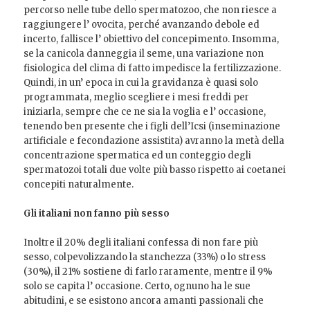
percorso nelle tube dello spermatozoo, che non riesce a
raggiungere l’ ovocita, perché avanzando debole ed
incerto, fallisce l’ obiettivo del concepimento. Insomma,
se la canicola danneggia il seme, una variazione non
fisiologica del clima di fatto impedisce la fertilizzazione.
Quindi, in un’ epoca in cui la gravidanza è quasi solo
programmata, meglio scegliere i mesi freddi per
iniziarla, sempre che ce ne sia la voglia e l’ occasione,
tenendo ben presente che i figli dell’Icsi (inseminazione
artificiale e fecondazione assistita) avranno la metà della
concentrazione spermatica ed un conteggio degli
spermatozoi totali due volte più basso rispetto ai coetanei
concepiti naturalmente.
Gli italiani non fanno più sesso
Inoltre il 20% degli italiani confessa di non fare più
sesso, colpevolizzando la stanchezza (33%) o lo stress
(30%), il 21% sostiene di farlo raramente, mentre il 9%
solo se capita l’ occasione. Certo, ognuno ha le sue
abitudini, e se esistono ancora amanti passionali che