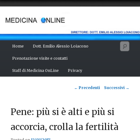
Vai
Salute del fisico, benessere della mente, bellezza del corpo. Articoli
monotematici di medicina, scienza, cultura e curiosità. Direttore:
al
dott. Emilio Alessio Loiacono – Medico Chirurgo
contenuto
principale
MEDICINA ONLINE
Menu
Cerc
Home
Dott. Emilio Alessio Loiacono
principale
Prenotazione visite e contatti
Staff di Medicina OnLine
Privacy
Navigazione
←
Precedenti
Successivi
→
articolo
Pene: più si è alti e più si
accorcia, crolla la fertilità
Posted on
12/03/2017