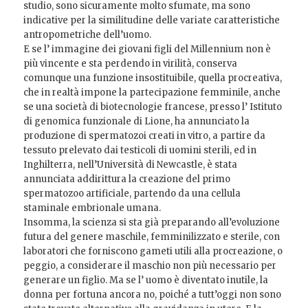
studio, sono sicuramente molto sfumate, ma sono
indicative per la similitudine delle variate caratteristiche
antropometriche dell’uomo.
E se l’ immagine dei giovani figli del Millennium non è
più vincente e sta perdendo in virilità, conserva
comunque una funzione insostituibile, quella procreativa,
che in realtà impone la partecipazione femminile, anche
se una società di biotecnologie francese, presso l’ Istituto
di genomica funzionale di Lione, ha annunciato la
produzione di spermatozoi creati in vitro, a partire da
tessuto prelevato dai testicoli di uomini sterili, ed in
Inghilterra, nell’Università di Newcastle, è stata
annunciata addirittura la creazione del primo
spermatozoo artificiale, partendo da una cellula
staminale embrionale umana.
Insomma, la scienza si sta già preparando all’evoluzione
futura del genere maschile, femminilizzato e sterile, con
laboratori che forniscono gameti utili alla procreazione, o
peggio, a considerare il maschio non più necessario per
generare un figlio. Ma se l’ uomo è diventato inutile, la
donna per fortuna ancora no, poiché a tutt’oggi non sono