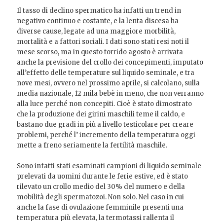
Il tasso di declino spermatico ha infatti un trend in
negativo continuo e costante, e la lenta discesa ha
diverse cause, legate ad una maggiore morbilità,
mortalità e a fattori sociali. I dati sono stati resi noti il
mese scorso, ma in questo torrido agosto è arrivata
anche la previsione del crollo dei concepimenti, imputato
all’effetto delle temperature sul liquido seminale, e tra
nove mesi, ovvero nel prossimo aprile, si calcolano, sulla
media nazionale, 12 mila bebè in meno, che non verranno
alla luce perché non concepiti. Cioè è stato dimostrato
che la produzione dei girini maschili teme il caldo, e
bastano due gradi in più a livello testicolare per creare
problemi, perché l’ incremento della temperatura oggi
mette a freno seriamente la fertilità maschile.
Sono infatti stati esaminati campioni di liquido seminale
prelevati da uomini durante le ferie estive, ed è stato
rilevato un crollo medio del 30% del numero e della
mobilità degli spermatozoi. Non solo. Nel caso in cui
anche la fase di ovulazione femminile presenti una
temperatura più elevata, la termotassi rallenta il