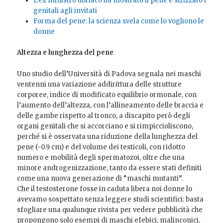
L’ex ministro ubriaco ha mostrato il pene e strizzato i
genitali agli invitati
Forma del pene: la scienza svela come lo vogliono le
donne
Altezza e lunghezza del pene
Uno studio dell’Università di Padova segnala nei maschi
ventenni una variazione addirittura delle strutture
corporee, indice di modificato equilibrio ormonale, con
l’aumento dell’altezza, con l’allineamento delle braccia e
delle gambe rispetto al tronco, a discapito però degli
organi genitali che si accorciano e si rimpiccioliscono,
perché si è osservata una riduzione della lunghezza del
pene (-0.9 cm) e del volume dei testicoli, con ridotto
numero e mobilità degli spermatozoi, oltre che una
minore androgenizzazione, tanto da essere stati definiti
come una nuova generazione di “maschi mutanti”.
Che il testosterone fosse in caduta libera noi donne lo
avevamo sospettato senza leggere studi scientifici: basta
sfogliare una qualunque rivista per vedere pubblicità che
propongono solo esempi di maschi efebici, malinconici,