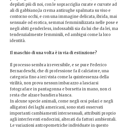
depilati più di noi, con le sopracciglia curate e curvate ad
ali di gabbiano,la crema antirughe spalmata su viso e
contorno occhi, e con una immagine delicata, ibrida, mai
sensuale od erotica, semmai femminilizzata nelle pose e
negli abiti genderless, indossabili sia da lui che da lei, ma
tendenzialmente femminili, ed ambigui come la loro
identità.
Il maschio di una volta è in via di estinzione?
Il processo sembra irreversibile, e se pure Federico
Bernardeschi, che di professione fa il calciatore, una
categoria fino a ieri vista come la quintessenza della
virilità, non prova nessun imbarazzo a lasciarsi
fotografare in pantagonna e borsetta in mano, non ci
resta che alzare bandiera bianca.
In alcune specie animali, come negli orsi polari e negli
alligatori dei laghi americani, sono stati osservati
importanti cambiamenti intersessuali, attribuiti proprio
agli interferenti endocrini, alterati da fattori ambientali.
Le variazioni antropometriche individuate in questo