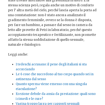
state trovate alternative alla gravidanza in utero. E la
stessa scienza però, regala anche un motivo di conforto
per l’ altra metà del cielo, perché lascia aperta la porta ad
una constatazione: non è stato ancora analizzato il
gradimento femminile, ovvero se la donna è disposta,
per fare un bambino, a passare dal sesso in camera da
letto alle provette di Petri in laboratorio, perché questo
accoppiamento terapeutico e fertilizzante, non promette
affatto la stessa soddisfazione di quello sessuale,
naturale e fisiologico.
Leggi anche:
I tedeschi accusano: il pene degli italiani si sta
accorciando
Le 6 cose che succedono al tuo corpo quando sei in
astinenza dal sesso
Quanto sperma viene emesso con una singola
eiaculazione?
Erezione debole da ansia da prestazione: quali sono
i rimedi e le cure?
Vagina troppo larga per rapporti sessuali