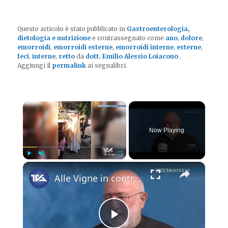
Questo articolo è stato pubblicato in
Gastroenterologia,
dietologia e nutrizione
e contrassegnato come
ano
,
dolore
,
emorroidi
,
emorroidi esterne
,
emorroidi interne
,
esterne
,
feci
,
interne
,
retto
da
dott. Emilio Alessio Loiacono
.
Aggiungi il
permalink
ai segnalibri.
×
Now Playing
×
Play
Unmute
Fullscreen
Alle Vigne in contrada Pomice concluse le celebrazioni in onore della Madonna della Salute alla pres