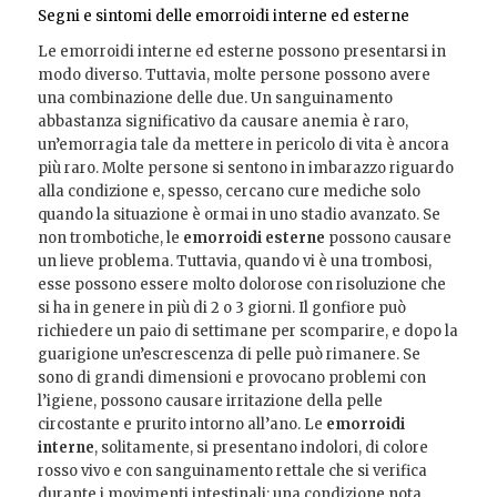
Segni e sintomi delle emorroidi interne ed esterne
Le emorroidi interne ed esterne possono presentarsi in
modo diverso. Tuttavia, molte persone possono avere
una combinazione delle due. Un sanguinamento
abbastanza significativo da causare anemia è raro,
un’emorragia tale da mettere in pericolo di vita è ancora
più raro. Molte persone si sentono in imbarazzo riguardo
alla condizione e, spesso, cercano cure mediche solo
quando la situazione è ormai in uno stadio avanzato. Se
non trombotiche, le
emorroidi esterne
possono causare
un lieve problema. Tuttavia, quando vi è una trombosi,
esse possono essere molto dolorose con risoluzione che
si ha in genere in più di 2 o 3 giorni. Il gonfiore può
richiedere un paio di settimane per scomparire, e dopo la
guarigione un’escrescenza di pelle può rimanere. Se
sono di grandi dimensioni e provocano problemi con
l’igiene, possono causare irritazione della pelle
circostante e prurito intorno all’ano. Le
emorroidi
interne
, solitamente, si presentano indolori, di colore
rosso vivo e con sanguinamento rettale che si verifica
durante i movimenti intestinali: una condizione nota