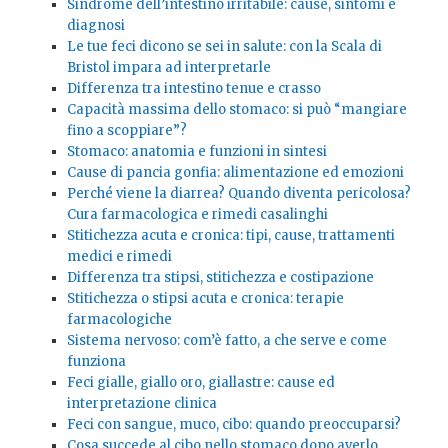
Sindrome dell’intestino irritabile: cause, sintomi e
diagnosi
Le tue feci dicono se sei in salute: con la Scala di
Bristol impara ad interpretarle
Differenza tra intestino tenue e crasso
Capacità massima dello stomaco: si può “mangiare
fino a scoppiare”?
Stomaco: anatomia e funzioni in sintesi
Cause di pancia gonfia: alimentazione ed emozioni
Perché viene la diarrea? Quando diventa pericolosa?
Cura farmacologica e rimedi casalinghi
Stitichezza acuta e cronica: tipi, cause, trattamenti
medici e rimedi
Differenza tra stipsi, stitichezza e costipazione
Stitichezza o stipsi acuta e cronica: terapie
farmacologiche
Sistema nervoso: com’è fatto, a che serve e come
funziona
Feci gialle, giallo oro, giallastre: cause ed
interpretazione clinica
Feci con sangue, muco, cibo: quando preoccuparsi?
Cosa succede al cibo nello stomaco dopo averlo