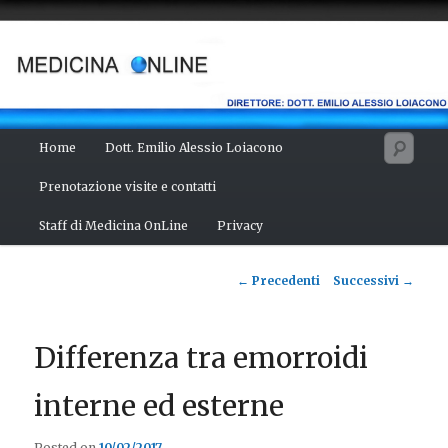
Vai
Salute del fisico, benessere della mente, bellezza del corpo. Articoli
monotematici di medicina, scienza, cultura e curiosità. Direttore:
al
dott. Emilio Alessio Loiacono – Medico Chirurgo
contenuto
principale
MEDICINA ONLINE
Menu
Cerc
Home
Dott. Emilio Alessio Loiacono
principale
Prenotazione visite e contatti
Staff di Medicina OnLine
Privacy
Navigazione
←
Precedenti
Successivi
→
articolo
Differenza tra emorroidi
interne ed esterne
Posted on
10/02/2017