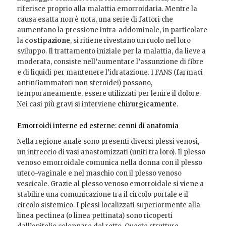
riferisce proprio alla malattia emorroidaria. Mentre la
causa esatta non è nota, una serie di fattori che
aumentano la pressione intra-addominale, in particolare
la
costipazione
, si ritiene rivestano un ruolo nel loro
sviluppo. Il trattamento iniziale per la malattia, da lieve a
moderata, consiste nell’aumentare l’assunzione di fibre
e di liquidi per mantenere l’idratazione. I FANS (farmaci
antinfiammatori non steroidei) possono,
temporaneamente, essere utilizzati per lenire il dolore.
Nei casi più gravi si interviene
chirurgicamente
.
Emorroidi interne ed esterne: cenni di anatomia
Nella regione anale sono presenti diversi plessi venosi,
un intreccio di vasi anastomizzati (uniti tra loro). Il plesso
venoso emorroidale comunica nella donna con il plesso
utero-vaginale e nel maschio con il plesso venoso
vescicale. Grazie al plesso venoso emorroidale si viene a
stabilire una comunicazione tra il circolo portale e il
circolo sistemico. I plessi localizzati superiormente alla
linea pectinea (o linea pettinata) sono ricoperti