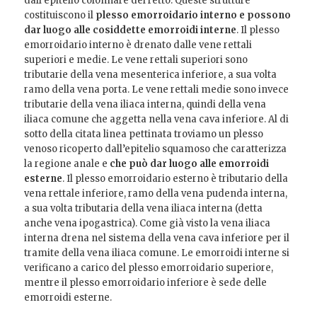
dall’epitelio colonnare del retto. Queste strutture
costituiscono il
plesso emorroidario interno e possono
dar luogo alle cosiddette emorroidi interne
. Il plesso
emorroidario interno è drenato dalle vene rettali
superiori e medie. Le vene rettali superiori sono
tributarie della vena mesenterica inferiore, a sua volta
ramo della vena porta. Le vene rettali medie sono invece
tributarie della vena iliaca interna, quindi della vena
iliaca comune che aggetta nella vena cava inferiore. Al di
sotto della citata linea pettinata troviamo un plesso
venoso ricoperto dall’epitelio squamoso che caratterizza
la regione anale e
che può dar luogo alle emorroidi
esterne
. Il plesso emorroidario esterno è tributario della
vena rettale inferiore, ramo della vena pudenda interna,
a sua volta tributaria della vena iliaca interna (detta
anche vena ipogastrica). Come già visto la vena iliaca
interna drena nel sistema della vena cava inferiore per il
tramite della vena iliaca comune. Le emorroidi interne si
verificano a carico del plesso emorroidario superiore,
mentre il plesso emorroidario inferiore è sede delle
emorroidi esterne.