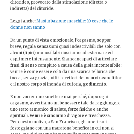
clitorideo, provocato dalla stimolazione (diretta o
indiretta) del clitoride.
Leggi anche:
Masturbazione maschile: 10 cose che le
donne non sanno
Da un punto di vista emozionale, l’orgasmo, seppur
breve, regala sensazioni quasi indescrivibili che solo con
alcuni (tipici) monosillabi riusciamo ad esternare ed
esprimere intensamente. Siamo incapaci di articolare
frasi di senso compiuto a causa della gioia incontenibile:
venire è come essere colti da una scarica tellurica che
tocca, senza grazia, tutti i recettori dei neurotrasmettitori
e il nostro corpo si inonda di euforia,
godimento
.
E non vorremmo smettere mai perché, dopo ogni
orgasmo, avvertiamo un benessere tale da raggiungere
uno stato armonico di salute, forze fisiche e anche
spirituali.
Venire
è sinonimo di vigore e freschezza.
Per questo motivo, a San Francisco, gli americani
festeggiano con una maratona benefica in cui non si