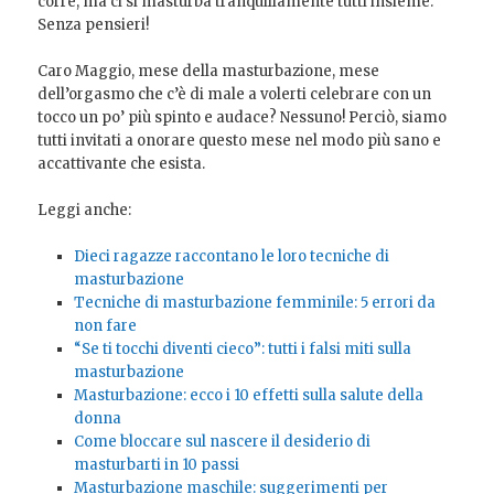
corre, ma ci si masturba tranquillamente tutti insieme.
Senza pensieri!
Caro Maggio, mese della masturbazione, mese
dell’orgasmo che c’è di male a volerti celebrare con un
tocco un po’ più spinto e audace? Nessuno! Perciò, siamo
tutti invitati a onorare questo mese nel modo più sano e
accattivante che esista.
Leggi anche:
Dieci ragazze raccontano le loro tecniche di
masturbazione
Tecniche di masturbazione femminile: 5 errori da
non fare
“Se ti tocchi diventi cieco”: tutti i falsi miti sulla
masturbazione
Masturbazione: ecco i 10 effetti sulla salute della
donna
Come bloccare sul nascere il desiderio di
masturbarti in 10 passi
Masturbazione maschile: suggerimenti per