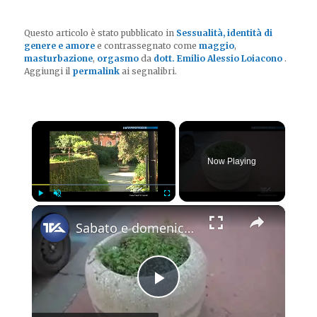
Questo articolo è stato pubblicato in
Sessualità, identità di
genere e amore
e contrassegnato come
maggio
,
masturbazione
,
orgasmo
da
dott. Emilio Alessio Loiacono
.
Aggiungi il
permalink
ai segnalibri.
×
Now Playing
×
Play
Unmute
Fullscreen
Sabato e domenica ad Adrano "Adotta un'aiuola" e "Alberi per il futuro".
Play