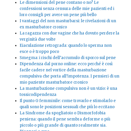
Le dimensioni del pene contano o no? Le
confessioni senza censura delle mie pazienti ed i
loro consigli per avere un pene più bello
I vantaggi del non masturbarsi: le rivelazioni di un
ex masturbatore cronico
La ragazza con due vagine che ha dovuto perdere la
verginità due volte
Eiaculazione retrograda: quando lo sperma non
esce o è troppo poco
Smegma: i rischi dell’accumulo di sporco sul pene
Dipendenza dal porno online: ecco perché è così
facile cadere nel vortice della masturbazione
compulsiva che porta all’impotenza. I pensieri di un
mio paziente masturbatore cronico
La masturbazione compulsiva non è un vizio: è una
tossicodipendenza
Il punto G femminile: come trovarlo e stimolarlo e
quali sono le posizioni sessuali che più lo eccitano
La Sindrome da spogliatoio o Dismorfofobia
peniena: quando il pene sembra deforme o più
piccolo o più grande di quanto realmente sia.