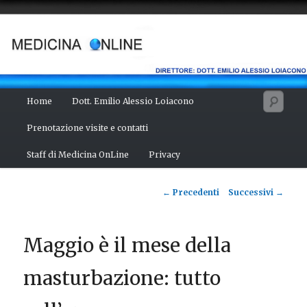
Vai
Salute del fisico, benessere della mente, bellezza del corpo. Articoli
monotematici di medicina, scienza, cultura e curiosità. Direttore:
al
dott. Emilio Alessio Loiacono – Medico Chirurgo
contenuto
principale
MEDICINA ONLINE
Menu
Cerc
Home
Dott. Emilio Alessio Loiacono
principale
Prenotazione visite e contatti
Staff di Medicina OnLine
Privacy
Navigazione
←
Precedenti
Successivi
→
articolo
Maggio è il mese della
masturbazione: tutto