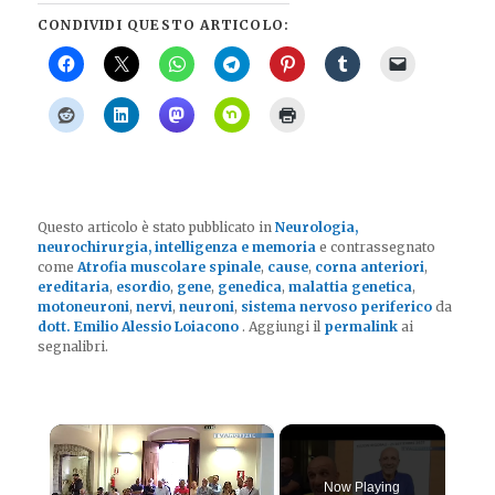
CONDIVIDI QUESTO ARTICOLO:
Questo articolo è stato pubblicato in
Neurologia,
neurochirurgia, intelligenza e memoria
e contrassegnato
come
Atrofia muscolare spinale
,
cause
,
corna anteriori
,
ereditaria
,
esordio
,
gene
,
genedica
,
malattia genetica
,
motoneuroni
,
nervi
,
neuroni
,
sistema nervoso periferico
da
dott. Emilio Alessio Loiacono
. Aggiungi il
permalink
ai
segnalibri.
×
Now Playing