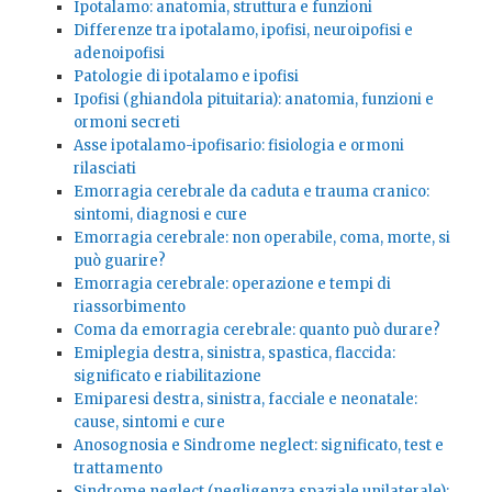
Ipotalamo: anatomia, struttura e funzioni
Differenze tra ipotalamo, ipofisi, neuroipofisi e
adenoipofisi
Patologie di ipotalamo e ipofisi
Ipofisi (ghiandola pituitaria): anatomia, funzioni e
ormoni secreti
Asse ipotalamo-ipofisario: fisiologia e ormoni
rilasciati
Emorragia cerebrale da caduta e trauma cranico:
sintomi, diagnosi e cure
Emorragia cerebrale: non operabile, coma, morte, si
può guarire?
Emorragia cerebrale: operazione e tempi di
riassorbimento
Coma da emorragia cerebrale: quanto può durare?
Emiplegia destra, sinistra, spastica, flaccida:
significato e riabilitazione
Emiparesi destra, sinistra, facciale e neonatale:
cause, sintomi e cure
Anosognosia e Sindrome neglect: significato, test e
trattamento
Sindrome neglect (negligenza spaziale unilaterale):