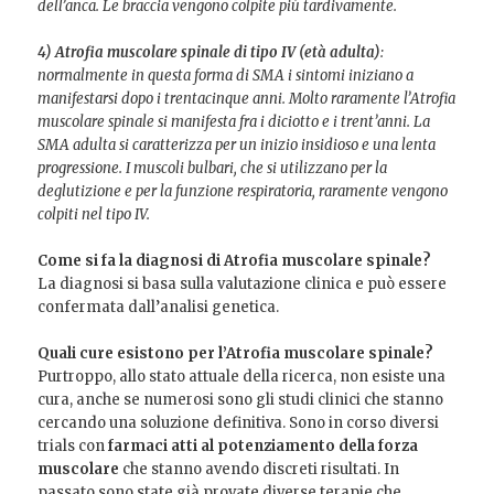
dell’anca. Le braccia vengono colpite più tardivamente.
4)
Atrofia muscolare spinale di tipo IV (età adulta)
:
normalmente in questa forma di SMA i sintomi iniziano a
manifestarsi dopo i trentacinque anni. Molto raramente l’Atrofia
muscolare spinale si manifesta fra i diciotto e i trent’anni. La
SMA adulta si caratterizza per un inizio insidioso e una lenta
progressione. I muscoli bulbari, che si utilizzano per la
deglutizione e per la funzione respiratoria, raramente vengono
colpiti nel tipo IV.
Come si fa la diagnosi di Atrofia muscolare spinale?
La diagnosi si basa sulla valutazione clinica e può essere
confermata dall’analisi genetica.
Quali cure esistono per l’Atrofia muscolare spinale?
Purtroppo, allo stato attuale della ricerca, non esiste una
cura, anche se numerosi sono gli studi clinici che stanno
cercando una soluzione definitiva. Sono in corso diversi
trials con
farmaci atti al potenziamento della forza
muscolare
che stanno avendo discreti risultati. In
passato sono state già provate diverse terapie che