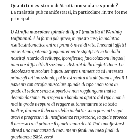
Quanti tipi esistono di Atrofia muscolare spinale?
La malattia può manifestarsi, in particolare, in tre forme
principali:
1) Atrofia muscolare spinale di tipo I (malattia di Werdnig-
Hoffmann)
: è la forma più grave; in questo caso, la malattia
risulta sintomatica entro i primi 6 mesi di vita. I neonati affetti
presentano ipotonia (frequentemente significativa fin dalla
nascita), ritardo di sviluppo, iporeflessia, fascicolazioni linguali,
marcate difficoltà di suzione e disturbi della deglutizione. La
debolezza muscolare è quasi sempre simmetrica ed interessa
prima gli arti prossimali, poi le estremità distali (mani e piedi). I
pazienti con atrofia muscolare spinale di tipo I non sono in
grado di sedere senza supporto e non raggiungono mai la
deambulazione. Purtroppo un bambino affetto dal tipo I non è
mai in grado neppure di reggere autonomamente la testa.
Inoltre, durante il decorso della malattia, sono presenti segni
gravi e progressivi di insufficienza respiratoria, la quale provoca
il decesso tra il primo e il quarto anno di età. Può manifestarsi
altresì una mancanza di movimenti fetali nei mesi finali di
gravidanza (SMA zero)