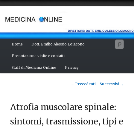
Vai
Salute del fisico, benessere della mente, bellezza del corpo. Articoli
monotematici di medicina, scienza, cultura e curiosità. Direttore:
al
dott. Emilio Alessio Loiacono – Medico Chirurgo
contenuto
principale
MEDICINA ONLINE
Menu
Cerc
Home
Dott. Emilio Alessio Loiacono
principale
Prenotazione visite e contatti
Staff di Medicina OnLine
Privacy
Navigazione
←
Precedenti
Successivi
→
articolo
Atrofia muscolare spinale:
sintomi, trasmissione, tipi e