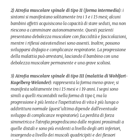
2) Atrofia muscolare spinale di tipo II (forma intermedia)
: i
sintomi si manifestano solitamente tra i 3 e i 15 mesi; alcuni
bambini affetti acquisiscono la capacità di stare seduti, ma non
riescono a camminare autonomamente. Questi pazienti
presentano debolezza muscolare con flaccidità e fascicolazioni,
mentre i riflessi osteotendinei sono assenti. Inoltre, possono
svilupparsi disfagia e complicanze respiratorie. La progressione
della malattia può arrestarsi, lasciando il bambino con una
debolezza muscolare permanente e una grave scoliosi.
3) Atrofia muscolare spinale di tipo III (malattia di Wohlfart-
Kugelberg-Welander)
: rappresenta la forma meno grave; si
manifesta solitamente tra i 15 mesi e i 19 anni. I segni sono
simili a quelli riscontabili nella forma di tipo I, ma la
progressione è più lenta e l’aspettativa di vita è più lunga o
addirittura normale (quest’ultima dipende dall’eventuale
sviluppo di complicanze respiratorie). La perdita di forza
simmetrica e l’atrofia progrediscono dalle regioni prossimali a
quelle distali e sono più evidenti a livello degli arti inferiori,
insorgendo a livello dei muscoli quadricipiti e dei flessori