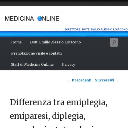
Vai
Salute del fisico, benessere della mente, bellezza del corpo. Articoli
monotematici di medicina, scienza, cultura e curiosità. Direttore:
al
dott. Emilio Alessio Loiacono – Medico Chirurgo
contenuto
principale
MEDICINA ONLINE
Menu
Cerc
Home
Dott. Emilio Alessio Loiacono
principale
Prenotazione visite e contatti
Staff di Medicina OnLine
Privacy
Navigazione
←
Precedenti
Successivi
→
articolo
Differenza tra emiplegia,
emiparesi, diplegia,