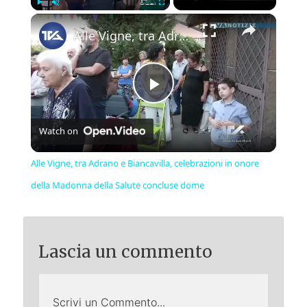
×
Play
Unmute
Fullscreen
Alle Vigne, tra Adrano e Biancavilla, celebrazioni in onore della Madonna della Salute concluse dome
Play
Watch on
Video
Alle Vigne, tra Adrano e Biancavilla, celebrazioni in onore
della Madonna della Salute concluse dome
Lascia un commento
Scrivi un Commento...