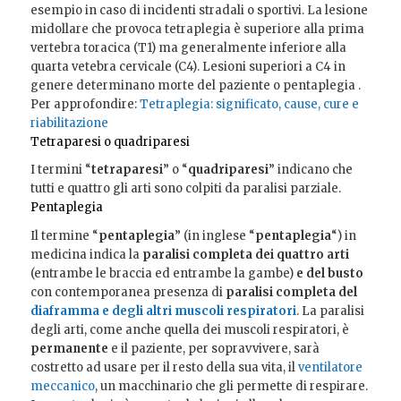
esempio in caso di incidenti stradali o sportivi. La lesione
midollare che provoca tetraplegia è superiore alla prima
vertebra toracica (T1) ma generalmente inferiore alla
quarta vetebra cervicale (C4). Lesioni superiori a C4 in
genere determinano morte del paziente o pentaplegia .
Per approfondire:
Tetraplegia: significato, cause, cure e
riabilitazione
Tetraparesi o quadriparesi
I termini “
tetraparesi
” o “
quadriparesi
” indicano che
tutti e quattro gli arti sono colpiti da paralisi parziale.
Pentaplegia
Il termine “
pentaplegia
” (in inglese “
pentaplegia
“) in
medicina indica la
paralisi completa dei quattro arti
(entrambe le braccia ed entrambe la gambe)
e del busto
con contemporanea presenza di
paralisi completa del
diaframma e degli altri muscoli respiratori
. La paralisi
degli arti, come anche quella dei muscoli respiratori, è
permanente
e il
paziente, per sopravvivere, sarà
costretto ad usare per il resto della sua vita, il
ventilatore
meccanico
, un macchinario che gli permette di respirare.