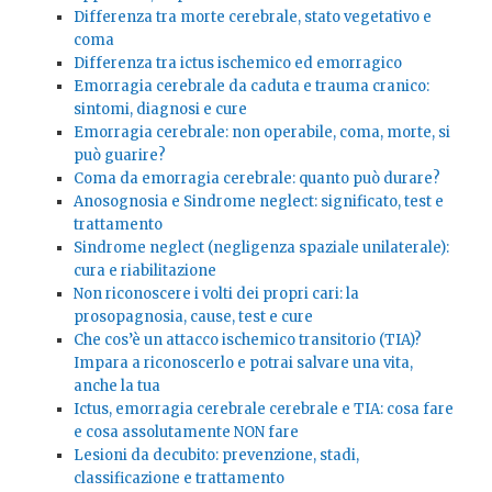
Differenza tra morte cerebrale, stato vegetativo e
coma
Differenza tra ictus ischemico ed emorragico
Emorragia cerebrale da caduta e trauma cranico:
sintomi, diagnosi e cure
Emorragia cerebrale: non operabile, coma, morte, si
può guarire?
Coma da emorragia cerebrale: quanto può durare?
Anosognosia e Sindrome neglect: significato, test e
trattamento
Sindrome neglect (negligenza spaziale unilaterale):
cura e riabilitazione
Non riconoscere i volti dei propri cari: la
prosopagnosia, cause, test e cure
Che cos’è un attacco ischemico transitorio (TIA)?
Impara a riconoscerlo e potrai salvare una vita,
anche la tua
Ictus, emorragia cerebrale cerebrale e TIA: cosa fare
e cosa assolutamente NON fare
Lesioni da decubito: prevenzione, stadi,
classificazione e trattamento