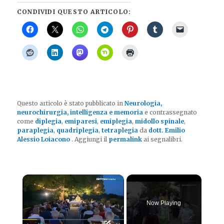
CONDIVIDI QUESTO ARTICOLO:
Questo articolo è stato pubblicato in
Neurologia,
neurochirurgia, intelligenza e memoria
e contrassegnato
come
diplegia
,
emiparesi
,
emiplegia
,
midollo spinale
,
paraplegia
,
quadriplegia
,
tetraplegia
da
dott. Emilio
Alessio Loiacono
. Aggiungi il
permalink
ai segnalibri.
×
Now Playing