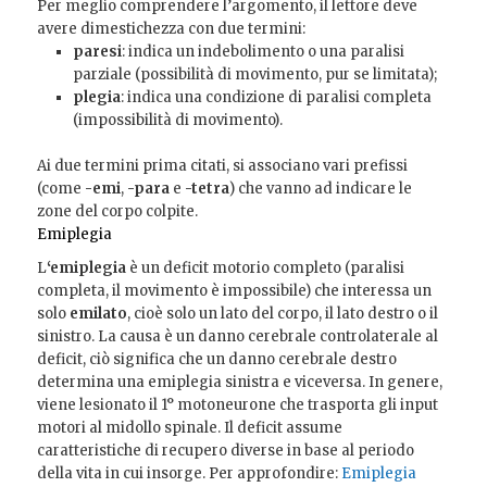
Per meglio comprendere l’argomento, il lettore deve
avere dimestichezza con due termini:
paresi
: indica un indebolimento o una paralisi
parziale (possibilità di movimento, pur se limitata);
plegia
: indica una condizione di paralisi completa
(impossibilità di movimento).
Ai due termini prima citati, si associano vari prefissi
(come
-emi
,
-para
e
-tetra
) che vanno ad indicare le
zone del corpo colpite.
Emiplegia
L
‘emiplegia
è un deficit motorio completo (paralisi
completa, il movimento è impossibile) che interessa un
solo
emilato
, cioè solo un lato del corpo, il lato destro o il
sinistro. La causa è un danno cerebrale controlaterale al
deficit, ciò significa che un danno cerebrale destro
determina una emiplegia sinistra e viceversa. In genere,
viene lesionato il 1° motoneurone che trasporta gli input
motori al midollo spinale. Il deficit assume
caratteristiche di recupero diverse in base al periodo
della vita in cui insorge. Per approfondire:
Emiplegia