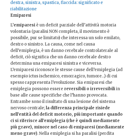
destra, sinistra, spastica, flaccida: significato e
riabilitazione
Emiparesi
L’
emiparesi
è un deficit parziale dell’attività motoria
volontaria (paralisi NON completa, il movimento è
possibile, pur se limitato) che interessa un solo emilato,
destro o sinistro. La causa, come nel causa
dell’emiplegia, è un danno cerebrale controlaterale al
deficit, ciò significa che un danno cerebrale destro
determina una emiparesi sinistra e viceversa.
L’emiparesi riconosce le stesse cause dell’emiplegia (ad
esempio ictus ischemico, emorragico, tumore…) di cui
spesso rappresenta l’evoluzione. Sia emiparesi che
emiplegia possono essere
reversibili o irreversibili
in
base alle cause specifiche che l’hanno provocata.
Entrambe sono il risultato di una lesione del sistema
nervoso centrale;
la differenza principale risiede
nell’entità del deficit motorio, più importante quando
ci si riferisce all’emiplegia (che è quindi mediamente
più grave), minore nel caso di emiparesi (mediamente
meno grave)
. Nella emiplegia si ha paralisi (perdita