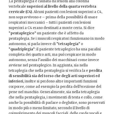
La pentaplegia è causata da lesioni alla colonna
vertebrale
superiori al livello della quarta vertebra
cervicale (C4)
. Alcuni pazienti con lesioni superiori a C4,
non sopravvivono e – prima della possibilità di usare
respiratori meccanici – tutti i pazienti con lesioni
superiori a C4 erano destinati a morte certa. Si dice
“
pentaplegico
” un paziente che è affetto da
pentaplegia. Se i muscoli respiratori funzionano in modo
autonomo, si parla invece di “
tetraplegia
” o
“
quadriplegia
“: il paziente tetraplegico ha una paralisi
completa dei quattro arti, ma può respirare in modo
autonomo, senza l’ausilio dei macchinari come invece
avviene nel pentaplegico. In aggiunta, sia nella
tetraplegia che nella pentaplegia si verifica la e
perdita
di sensibilità sia del torso che degli arti superiori ed
inferiori
, inoltre si perdono altre importanti funzioni
corporee, come ad esempio la perdita dell’erezione del
pene nel maschio. Generalmente, sia nella tetraplegia
che nella pentaplegia, i movimenti di testa e collo, come
anche la possibilità di parlare o deglutire, sono preservati
in modo più o meno limitato, secondo il livello di
coinvolgimento dei muscoli facciali, delle corde vocali e