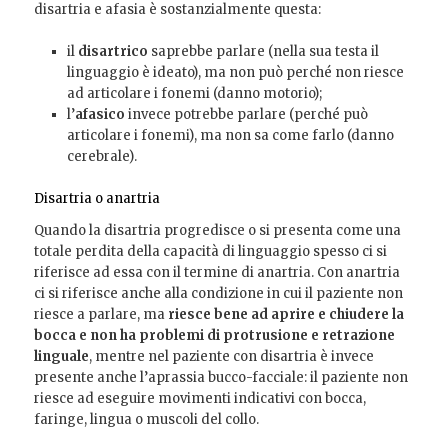
disartria e afasia è sostanzialmente questa:
il
disartrico
saprebbe parlare (nella sua testa il
linguaggio è ideato), ma non può perché non riesce
ad articolare i fonemi (danno motorio);
l’
afasico
invece potrebbe parlare (perché può
articolare i fonemi), ma non sa come farlo (danno
cerebrale).
Disartria o anartria
Quando la disartria progredisce o si presenta come una
totale perdita della capacità di linguaggio spesso ci si
riferisce ad essa con il termine di anartria. Con anartria
ci si riferisce anche alla condizione in cui il paziente non
riesce a parlare, ma
riesce bene ad aprire e chiudere la
bocca e non ha problemi di protrusione e retrazione
linguale
, mentre nel paziente con disartria è invece
presente anche l’aprassia bucco-facciale:
il paziente non
riesce ad eseguire movimenti indicativi con bocca,
faringe, lingua o muscoli del collo.