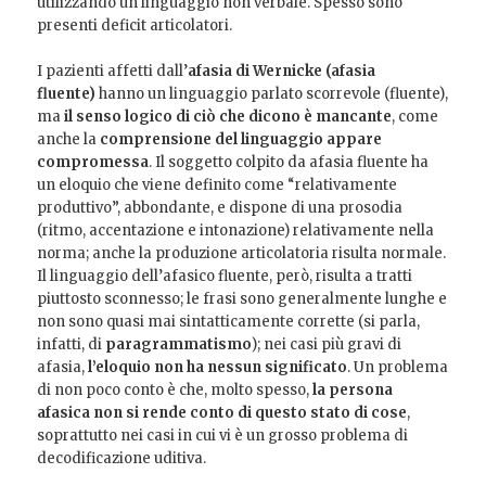
utilizzando un linguaggio non verbale. Spesso sono
presenti deficit articolatori.
I pazienti affetti dall’
afasia di Wernicke (afasia
fluente)
hanno un linguaggio parlato scorrevole (fluente),
ma
il senso logico di ciò che dicono è mancante
, come
anche la
comprensione del linguaggio appare
compromessa
. Il soggetto colpito da afasia fluente ha
un eloquio che viene definito come “relativamente
produttivo”, abbondante, e dispone di una prosodia
(ritmo, accentazione e intonazione) relativamente nella
norma; anche la produzione articolatoria risulta normale.
Il linguaggio dell’afasico fluente, però, risulta a tratti
piuttosto sconnesso; le frasi sono generalmente lunghe e
non sono quasi mai sintatticamente corrette (si parla,
infatti, di
paragrammatismo
); nei casi più gravi di
afasia,
l’eloquio non ha nessun significato
. Un problema
di non poco conto è che, molto spesso,
la persona
afasica non si rende conto di questo stato di cose
,
soprattutto nei casi in cui vi è un grosso problema di
decodificazione uditiva.