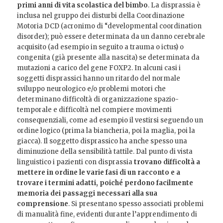
primi anni di vita scolastica del bimbo
. La disprassia è
inclusa nel gruppo dei disturbi della Coordinazione
Motoria DCD (acronimo di “developmental coordination
disorder); può essere determinata da un danno cerebrale
acquisito (ad esempio in seguito a trauma o ictus) o
congenita (già presente alla nascita) se determinata da
mutazioni a carico del gene FOXP2. In alcuni casi i
soggetti disprassici hanno un ritardo del normale
sviluppo neurologico e/o problemi motori che
determinano difficoltà di organizzazione spazio-
temporale e difficoltà nel compiere movimenti
consequenziali, come ad esempio il vestirsi seguendo un
ordine logico (prima la biancheria, poi la maglia, poi la
giacca). Il soggetto disprassico ha anche spesso una
diminuzione della sensibilità tattile. Dal punto di vista
linguistico i pazienti con disprassia
trovano difficoltà a
mettere in ordine le varie fasi di un racconto e a
trovare i termini adatti, poiché perdono facilmente
memoria dei passaggi necessari alla sua
comprensione
. Si presentano spesso associati problemi
di manualità fine, evidenti durante l’apprendimento di