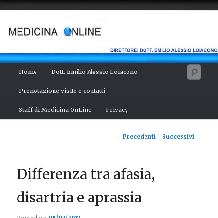
Vai
Salute del fisico, benessere della mente, bellezza del corpo. Articoli
monotematici di medicina, scienza, cultura e curiosità. Direttore:
al
dott. Emilio Alessio Loiacono – Medico Chirurgo
contenuto
principale
MEDICINA ONLINE
Menu
Cerc
Home
Dott. Emilio Alessio Loiacono
principale
Prenotazione visite e contatti
Staff di Medicina OnLine
Privacy
Navigazione
←
Precedenti
Successivi
→
articolo
Differenza tra afasia,
disartria e aprassia
Posted on
08/03/2017