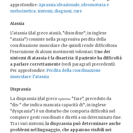
approfondire:
Aprassia ideazionale, ideomotoria e
melocinetica: sintomi, diagnosi, cure
Atassia
L’atassia (dal greco ataxiā, “disordine”; in inglese
“ataxia”) consiste nella progressiva perdita della
coordinazione muscolare che quindi rende difficoltosa
l’esecuzione di alcuni movimenti volontari.
Uno dei
sintomi di atassia è la disartria: il paziente ha difficoltà
a parlare correttamente
(vedi paragrafi precedenti).
Per approfondire:
Perdita della coordinazione
muscolare: l’atassia
Disprassia
La disprassia (dal greco πράσσω “fare”, preceduto da
“dis-” che indica mancata capacità di”; in inglese
“dyspraxia”) è un disturbo che comporta difficoltà nel
compiere gesti coordinati e diretti a un determinato fine.
Tra i vari sintomi,
la disprassia può determinare anche
problemi nel linguaggio, che appaiono visibili nei