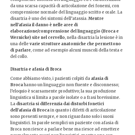
da una scarsa capacità di articolazione dei fonemi, con
comprensione normale del linguaggio scritto e orale. La
disartria è uno dei sintomi dell’atassia.
Mentre
nell’afasia il danno è nelle aree di
elaborazione/comprensione del linguaggio (Broca e
Wernicke) site nel cervello
, nella disartria la lesione è in
una delle
varie strutture anatomiche che permettono
di parlare
, come ad esempio alcuni muscoli della testa e
del collo.
Disartria e afasia di Broca
Come abbiamo visto, i pazienti colpiti da
afasia di
Broca
hanno un linguaggio non fluente e disconnesso;
l’eloquio è scarsamente produttivo; la sua produzione
linguistica si limita a parole isolate o a frasi brevissime.
La
disartria si differenzia dai disturbi fonetici
dell’afasia di Broca
in quanto i difetti di articolazione
sono presenti sempre, e non riguardano solo i suoni
linguistici. In parole semplici un paziente con afasia di
Broca non riesce a parlare bene ma riesce ad emettere