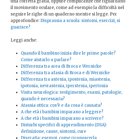
una corretta grafia, oppure complicanze che riguardano
il movimento oculare, come ad esempio la difficoltà nel
seguire le righe di un quaderno mentre si legge. Per
approfondire:
Disprassia a scuola: sintomi, esercizi, si
guarisce?
Leggi anche:
Quando il bambino inizia dire le prime parole?
Come aiutarlo a parlare?
Differenza tra area di Broca e Wernicke
Differenza tra afasia di Broca e di Wernicke
Differenza tra astenia, ipostenia, miastenia,
ipotonia, nevrastenia, iperstenia, ipertonia
Visita neurologica: svolgimento, esami, patologie,
quando è necessaria?
Atassia ottica: cos’è e da cosa è causata?
A che età i bambini imparano a leggere?
A che età i bambini imparano a scrivere?
Disturbi specifici di apprendimento (DSA):
definizione, cause, sintomi, cure
Disgrafia: esempi, come riconoscerla