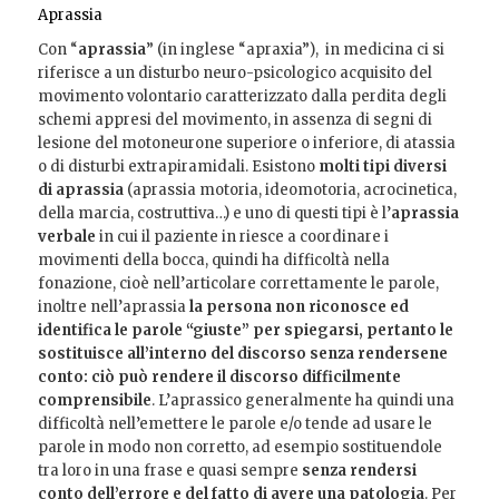
Aprassia
Con “
aprassia
” (in inglese “apraxia”), in medicina ci si
riferisce a un disturbo neuro-psicologico acquisito del
movimento volontario caratterizzato dalla perdita degli
schemi appresi del movimento, in assenza di segni di
lesione del motoneurone superiore o inferiore, di atassia
o di disturbi extrapiramidali. Esistono
molti tipi diversi
di aprassia
(aprassia motoria, ideomotoria, acrocinetica,
della marcia, costruttiva…) e uno di questi tipi è l’
aprassia
verbale
in cui il paziente in riesce a coordinare i
movimenti della bocca, quindi ha difficoltà nella
fonazione, cioè nell’articolare correttamente le parole,
inoltre nell’aprassia
la persona non riconosce ed
identifica le parole “giuste” per spiegarsi, pertanto le
sostituisce all’interno del discorso senza rendersene
conto: ciò può rendere il discorso difficilmente
comprensibile
. L’aprassico generalmente ha quindi una
difficoltà nell’emettere le parole e/o tende ad usare le
parole in modo non corretto, ad esempio sostituendole
tra loro in una frase e quasi sempre
senza rendersi
conto dell’errore e del fatto di avere una patologia
.
Per