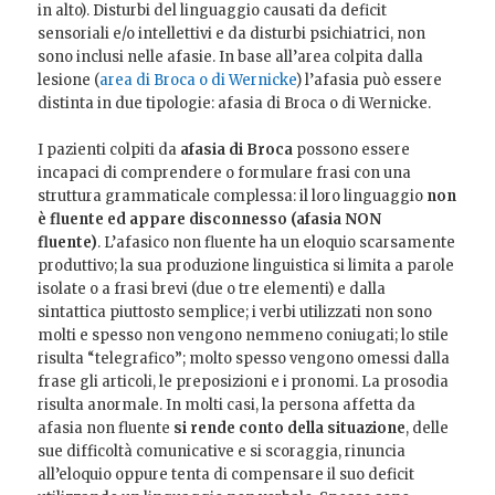
in alto). Disturbi del linguaggio causati da deficit
sensoriali e/o intellettivi e da disturbi psichiatrici, non
sono inclusi nelle afasie. In base all’area colpita dalla
lesione (
area di Broca o di Wernicke
) l’afasia può essere
distinta in due tipologie: afasia di Broca o di Wernicke.
I pazienti colpiti da
afasia di Broca
possono essere
incapaci di comprendere o formulare frasi con una
struttura grammaticale complessa: il loro linguaggio
non
è fluente ed appare disconnesso (afasia NON
fluente)
. L’afasico non fluente ha un eloquio scarsamente
produttivo; la sua produzione linguistica si limita a parole
isolate o a frasi brevi (due o tre elementi) e dalla
sintattica piuttosto semplice; i verbi utilizzati non sono
molti e spesso non vengono nemmeno coniugati; lo stile
risulta “telegrafico”; molto spesso vengono omessi dalla
frase gli articoli, le preposizioni e i pronomi. La prosodia
risulta anormale. In molti casi, la persona affetta da
afasia non fluente
si rende conto della situazione
, delle
sue difficoltà comunicative e si scoraggia, rinuncia
all’eloquio oppure tenta di compensare il suo deficit