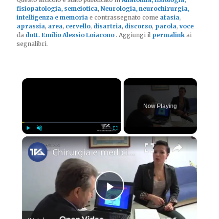
fisiopatologia, semeiotica
,
Neurologia, neurochirurgia,
intelligenza e memoria
e contrassegnato come
afasia
,
aprassia
,
area
,
cervello
,
disartria
,
discorso
,
parola
,
voce
da
dott. Emilio Alessio Loiacono
. Aggiungi il
permalink
ai
segnalibri.
×
Now Playing
×
Play
Unmute
Fullscreen
Chirurgia e medicina oggi - le diverticoliti del colon
Play