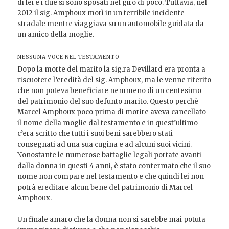
di lei e i due si sono sposati nel giro di poco. Tuttavia, nel
2012 il sig. Amphoux morì in un terribile incidente
stradale mentre viaggiava su un automobile guidata da
un amico della moglie.
NESSUNA VOCE NEL TESTAMENTO
Dopo la morte del marito la sig.ra Devillard era pronta a
riscuotere l’eredità del sig. Amphoux, ma le venne riferito
che non poteva beneficiare nemmeno di un centesimo
del patrimonio del suo defunto marito. Questo perchè
Marcel Amphoux poco prima di morire aveva cancellato
il nome della moglie dal testamento e in quest’ultimo
c’era scritto che tutti i suoi beni sarebbero stati
consegnati ad una sua cugina e ad alcuni suoi vicini.
Nonostante le numerose battaglie legali portate avanti
dalla donna in questi 4 anni, è stato confermato che il suo
nome non compare nel testamento e che quindi lei non
potrà ereditare alcun bene del patrimonio di Marcel
Amphoux.
Un finale amaro che la donna non si sarebbe mai potuta