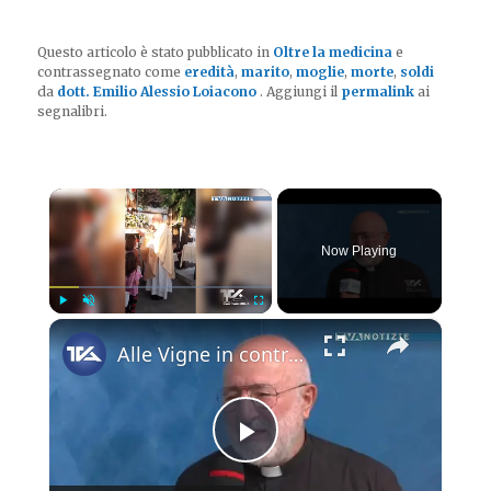
Questo articolo è stato pubblicato in
Oltre la medicina
e
contrassegnato come
eredità
,
marito
,
moglie
,
morte
,
soldi
da
dott. Emilio Alessio Loiacono
. Aggiungi il
permalink
ai
segnalibri.
×
Now Playing
×
Play
Unmute
Fullscreen
Alle Vigne in contrada Pomice concluse le celebrazioni in onore della Madonna della Salute alla pres
Play