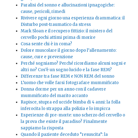
Paralisi del sonno e allucinazioni ipnagogiche:
cause, pericoli, rimedi
Rivivere ogni giorno una esperienza drammatica: il
Disturbo post-traumatico da stress
Mark Sloan e il recupero fittizio: il mistero del
cervello pochi attimi prima di morire
Cosa sente chi è in coma?
Dolore muscolare il giorno dopo l’allenamento:
cause, cure e prevenzione
Perché sogniamo? Perché ricordiamo alcuni sogni e
altri no? Cos’è un sogno lucido e la fase REM?
Differenze tra fase REM e NON REM del sonno
L’uomo che volle farsi fotografare mummificato
Donna dorme per un anno con il cadavere
mummificato del marito accanto
Rapisce, stupra ed uccide bimba di 4 anni: la folla
inferocita lo strappa alla polizia e lo impicca
Esperienze di pre-morte: uno scherzo del cervello o
la prova che esiste il paradiso? Finalmente
sappiamo la risposta
Quando il paziente deceduto “resuscita”: la