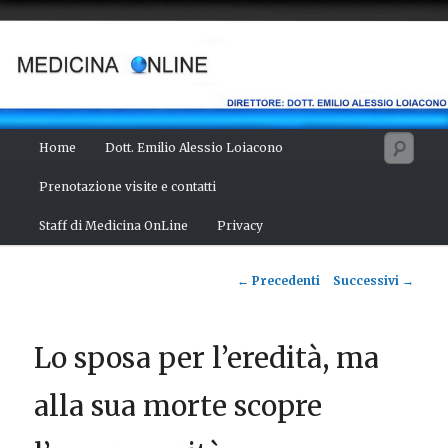
Vai
Salute del fisico, benessere della mente, bellezza del corpo. Articoli
monotematici di medicina, scienza, cultura e curiosità. Direttore:
al
dott. Emilio Alessio Loiacono – Medico Chirurgo
contenuto
principale
MEDICINA ONLINE
Menu
Cerc
Home
Dott. Emilio Alessio Loiacono
principale
Prenotazione visite e contatti
Staff di Medicina OnLine
Privacy
Navigazione
←
Precedenti
Successivi
→
articolo
Lo sposa per l’eredità, ma
alla sua morte scopre