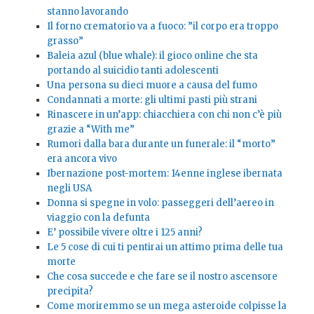
stanno lavorando
Il forno crematorio va a fuoco: ”il corpo era troppo
grasso”
Baleia azul (blue whale): il gioco online che sta
portando al suicidio tanti adolescenti
Una persona su dieci muore a causa del fumo
Condannati a morte: gli ultimi pasti più strani
Rinascere in un’app: chiacchiera con chi non c’è più
grazie a “With me”
Rumori dalla bara durante un funerale: il “morto”
era ancora vivo
Ibernazione post-mortem: 14enne inglese ibernata
negli USA
Donna si spegne in volo: passeggeri dell’aereo in
viaggio con la defunta
E’ possibile vivere oltre i 125 anni?
Le 5 cose di cui ti pentirai un attimo prima delle tua
morte
Che cosa succede e che fare se il nostro ascensore
precipita?
Come moriremmo se un mega asteroide colpisse la