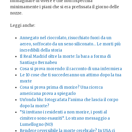
immaginare di vivere e che non rispecchia
minimamente i piani che si era prefissata il giorno delle
nozze.
Leggi anche:
Annegato nel cioccolato, risucchiato fuori da un
aereo, soffocato da un seno siliconato… Le morti più
incredibili della storia
Il Real Madrid oltre la morte: la bara a forma di
Santiago Bernabeu
Cosa si prova morendo: il racconto di una infermiera
Le 10 cose che ti succederanno un attimo dopo la tua
morte
Cosa si prova prima di morire? Una ricerca
americana prova a spiegarlo
Un’onda blu: fotografata l’anima che lascia il corpo
dopo la morte?
”Si invitano i residenti a non morire, i posti al
cimitero sono esauriti”. Lo strano messaggio a
Lumellogno (NO)
Rendere reversibile la morte cerebrale? In USA ci