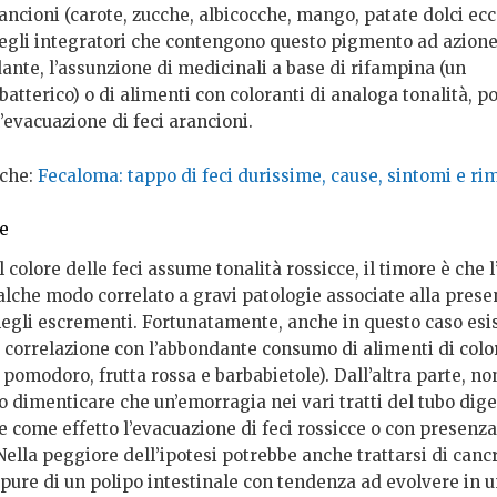
ancioni (carote, zucche, albicocche, mango, patate dolci ecc
degli integratori che contengono questo pigmento ad azion
ante, l’assunzione di medicinali a base di rifampina (un
atterico) o di alimenti con coloranti di analoga tonalità, p
’evacuazione di feci arancioni.
che:
Fecaloma: tappo di feci durissime, cause, sintomi e ri
se
 colore delle feci assume tonalità rossicce, il timore è che 
alche modo correlato a gravi patologie associate alla prese
egli escrementi. Fortunatamente, anche in questo caso esi
e correlazione con l’abbondante consumo di alimenti di colo
 pomodoro, frutta rossa e barbabietole). Dall’altra parte, no
 dimenticare che un’emorragia nei vari tratti del tubo dig
 come effetto l’evacuazione di feci rossicce o con presenza
ella peggiore dell’ipotesi potrebbe anche trattarsi di cancr
ppure di un polipo intestinale con tendenza ad evolvere in 