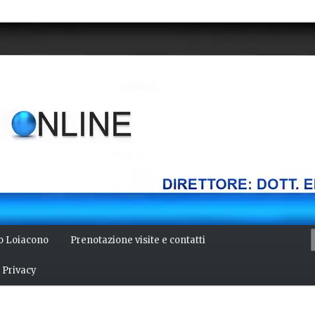
della mente, bellezza del corpo. Articoli monotematici di medicina,
 Direttore: dott. Emilio Alessio Loiacono – Medico Chirurgo
NLINE
io Loiacono
Prenotazione visite e contatti
Privacy