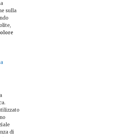
da
he sulla
ando
olite,
colore
va
a
ca.
tilizzato
ono
ziale
enza di