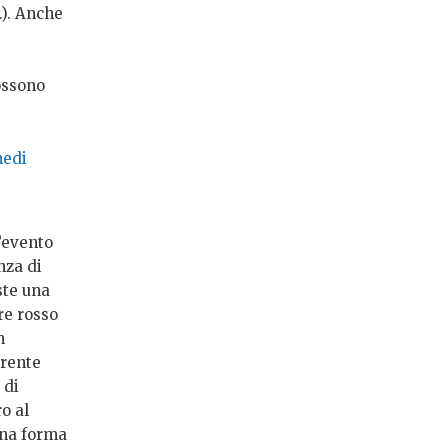
.). Anche
e
ossono
medi
l’evento
nza di
ste una
re rosso
n
erente
 di
o al
una forma