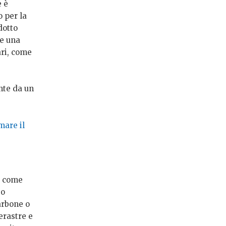
e è
o per la
dotto
he una
ari, come
nte da un
mare il
, come
 o
arbone o
erastre e