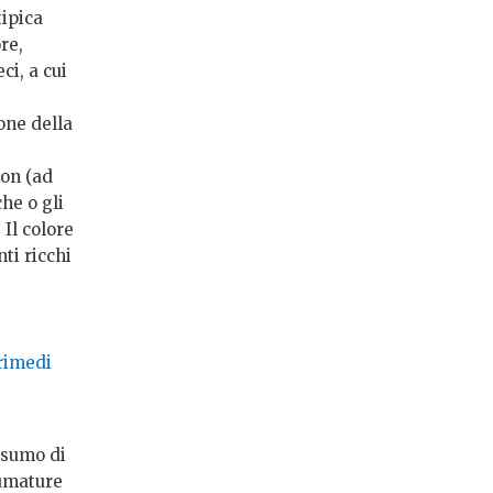
tipica
re,
ci, a cui
one della
non (ad
he o gli
Il colore
ti ricchi
 rimedi
nsumo di
fumature