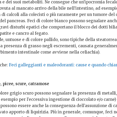
a e dei suoi metaboliti. Ne consegue che un’ipocromia fecal
vuta al mancato arrivo della bile nell’intestino, ad esempi
di calcoli alla colecisti o più raramente per un tumore del 
o del pancreas. Feci di colore bianco possono segnalare anc
gravi disturbi epatici che comportano il blocco dei dotti bili
epatite e cancro al fegato.
de, untuose e di colore pallido, sono tipiche della steatorrea
va presenza di grasso negli escrementi, causata generalme
bimento intestinale come avviene nella celiachia).
che:
Feci galleggianti e maleodoranti: cause e quando chia
, picee, scure, catramose
colore grigio scuro possono segnalare la presenza di metalli
 esempio per l’eccessiva ingestione di cioccolato e/o carne)
 possono essere anche la conseguenza dell’assunzione di c
vato apporto di liquirizia. Più in generale, comunque, feci n