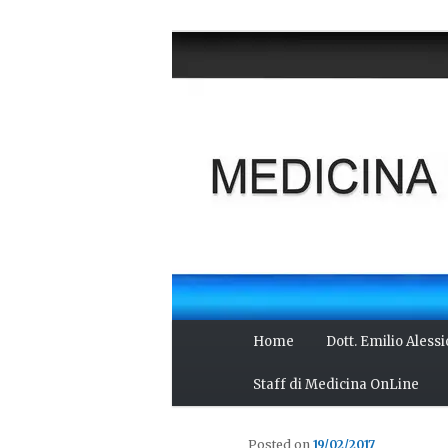
Vai
Salute del fisico, benessere 
al
scienza, cultura e curiosità.
contenuto
MEDICINA O
principale
Menu
Home
Dott. Emilio Aless
principale
Staff di Medicina OnLine
Posted on
19/02/2017