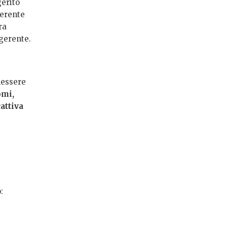
erito
gerente
ra
igerente.
nessere
omi,
attiva
: