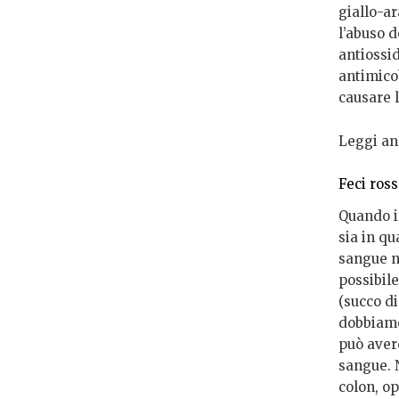
giallo-ar
l’abuso 
antiossid
antimicob
causare l
Leggi an
Feci ros
Quando il
sia in qu
sangue n
possibil
(succo di
dobbiamo
può avere
sangue. N
colon, o