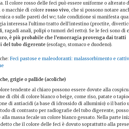
. Il colore rosso delle feci può essere uniforme o alterato 
i o macchie di colore
rosso vivo
, che si possono notare anc
enica o sulle pareti del wc; tale condizione si manifesta qu
ia interessa l’ultimo tratto dell’intestino (proctite, divertic
, ragadi anali, polipi o tumori del retto). Se le feci sono di
uro, è più probabile che l’emorragia provenga dai tratti
i del tubo digerente
(esofago, stomaco e duodeno).
che:
Feci pastose e maleodoranti: malassorbimento e catti
ne
che, grigie o pallide (acoliche)
colore tendente al chiaro possono essere dovute alla cospicu
e di cibi di colore bianco o beige, come riso, patate o tapio
one di antiacidi (a base di idrossido di alluminio) o il bario u
odo di contrasto per radiografie del tubo digerente, poss
 alla massa fecale un colore bianco gessato. Nella parte ini
etto che il colore delle feci è dovuto soprattutto alla pres