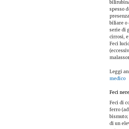
bilirubin
spesso do
presenza 
biliare 
serie di 
cirrosi, 
Feci luci
(eccessi
malassor
Leggi an
medico
Feci nere
Feci di 
ferro (ad
bismuto;
di un ele