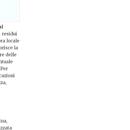
al
 residui
ora locale
orisce la
re delle
ntuale
 Per
cazioni
zza,
ina,
izzata