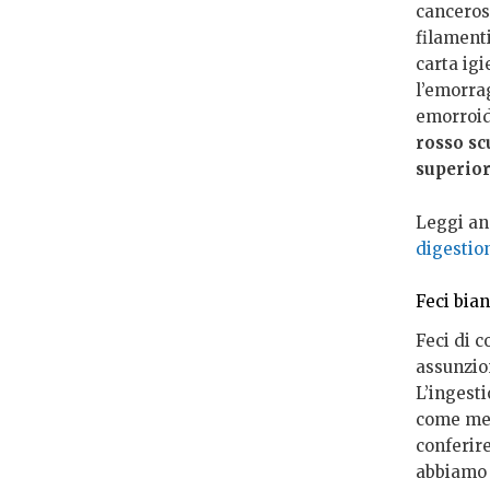
cancerosa
filament
carta igi
l’emorrag
emorroidi
rosso sc
superior
Leggi an
digestio
Feci bian
Feci di 
assunzion
L’ingesti
come met
conferire
abbiamo d