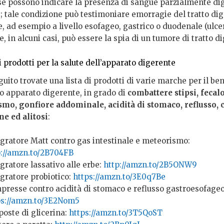
e possono indicare la presenza di sangue parzialmente dig
; tale condizione può testimoniare emorragie del tratto di
, ad esempio a livello esofageo, gastrico o duodenale (ulce
e, in alcuni casi, può essere la spia di un tumore di tratto d
i prodotti per la salute dell’apparato digerente
guito trovate una lista di prodotti di varie marche per il be
ro apparato digerente, in grado di
combattere stipsi, fecal
mo, gonfiore addominale, acidità di stomaco, reflusso, c
ne ed alitosi
:
egratore Matt contro gas intestinale e meteorismo:
p://amzn.to/2B704FB
gratore lassativo alle erbe:
http://amzn.to/2B5ONW9
egratore probiotico:
https://amzn.to/3E0q7Be
presse contro acidità di stomaco e reflusso gastroesofageo
ps://amzn.to/3E2Nom5
poste di glicerina:
https://amzn.to/3T5QoST