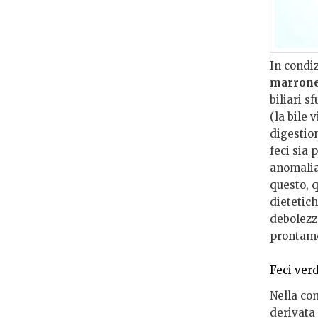
In condiz
marrone
biliari s
(la bile 
digestion
feci sia 
anomalia
questo, q
dietetich
debolezz
prontame
Feci verd
Nella com
derivata