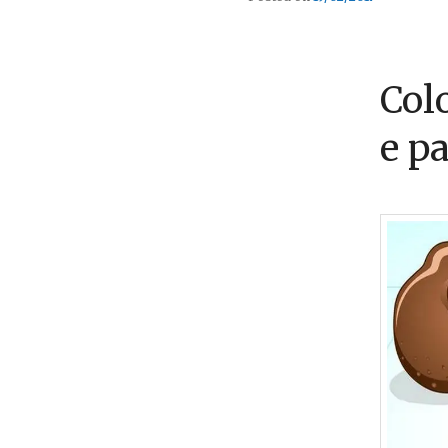
Colo
e p