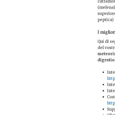
catramos
(melena)
superiore
peptica) 
I miglior
Qui di se
del vost
meteoris
digestio
Int
htt
Inte
Int
Com
htt
Sup