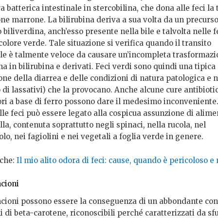
ra batterica intestinale in stercobilina, che dona alle feci la 
ne marrone. La bilirubina deriva a sua volta da un precurso
biliverdina, anch’esso presente nella bile e talvolta nelle fe
olore verde. Tale situazione si verifica quando il transito
ale è talmente veloce da causare un’incompleta trasformazi
na in bilirubina e derivati. Feci verdi sono quindi una tipica
ne della diarrea e delle condizioni di natura patologica e 
 di lassativi) che la provocano. Anche alcune cure antibiotic
ori a base di ferro possono dare il medesimo inconveniente. 
le feci può essere legato alla cospicua assunzione di alimen
illa, contenuta soprattutto negli spinaci, nella rucola, nel
o, nei fagiolini e nei vegetali a foglia verde in genere.
che:
Il mio alito odora di feci: cause, quando è pericoloso e
ncioni
ncioni possono essere la conseguenza di un abbondante co
hi di beta-carotene, riconoscibili perché caratterizzati da s