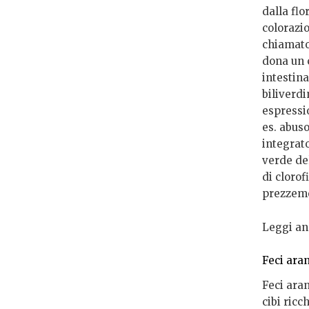
dalla flo
colorazio
chiamato 
dona un c
intestin
biliverdi
espressio
es. abuso
integrat
verde del
di clorof
prezzemol
Leggi an
Feci ara
Feci ara
cibi ricc