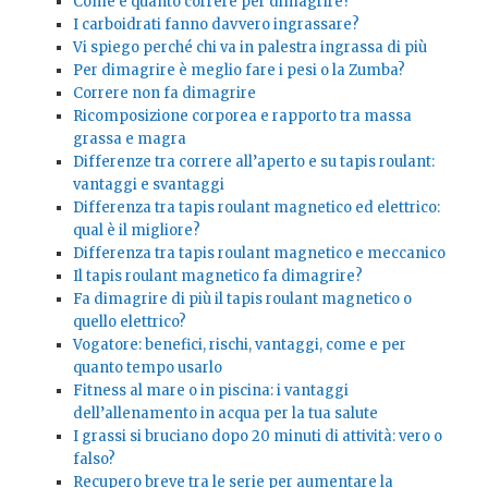
Come e quanto correre per dimagrire?
I carboidrati fanno davvero ingrassare?
Vi spiego perché chi va in palestra ingrassa di più
Per dimagrire è meglio fare i pesi o la Zumba?
Correre non fa dimagrire
Ricomposizione corporea e rapporto tra massa
grassa e magra
Differenze tra correre all’aperto e su tapis roulant:
vantaggi e svantaggi
Differenza tra tapis roulant magnetico ed elettrico:
qual è il migliore?
Differenza tra tapis roulant magnetico e meccanico
Il tapis roulant magnetico fa dimagrire?
Fa dimagrire di più il tapis roulant magnetico o
quello elettrico?
Vogatore: benefici, rischi, vantaggi, come e per
quanto tempo usarlo
Fitness al mare o in piscina: i vantaggi
dell’allenamento in acqua per la tua salute
I grassi si bruciano dopo 20 minuti di attività: vero o
falso?
Recupero breve tra le serie per aumentare la