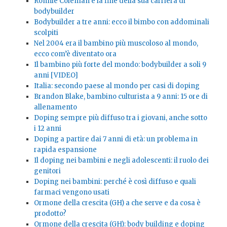
Ronnie Coleman e la fine della sua carriera di
bodybuilder
Bodybuilder a tre anni: ecco il bimbo con addominali
scolpiti
Nel 2004 era il bambino più muscoloso al mondo,
ecco com’è diventato ora
Il bambino più forte del mondo: bodybuilder a soli 9
anni [VIDEO]
Italia: secondo paese al mondo per casi di doping
Brandon Blake, bambino culturista a 9 anni: 15 ore di
allenamento
Doping sempre più diffuso tra i giovani, anche sotto
i 12 anni
Doping a partire dai 7 anni di età: un problema in
rapida espansione
Il doping nei bambini e negli adolescenti: il ruolo dei
genitori
Doping nei bambini: perché è così diffuso e quali
farmaci vengono usati
Ormone della crescita (GH) a che serve e da cosa è
prodotto?
Ormone della crescita (GH): body building e doping