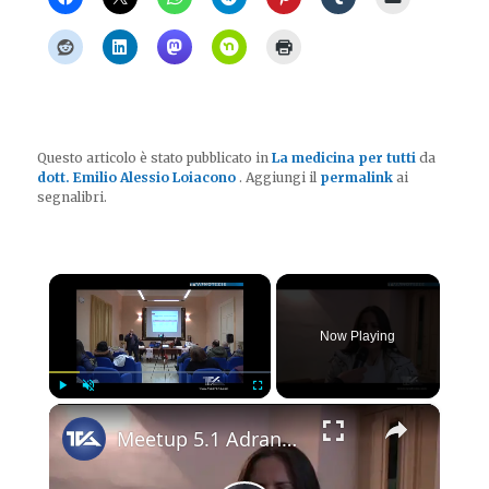
Questo articolo è stato pubblicato in
La medicina per tutti
da
dott. Emilio Alessio Loiacono
. Aggiungi il
permalink
ai
segnalibri.
×
Now Playing
×
Play
Unmute
Fullscreen
Meetup 5.1 Adrano. Incontro sulla corretta alimentazione