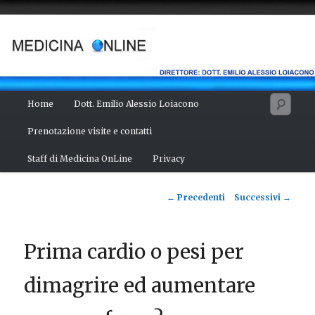
Vai
Salute del fisico, benessere della mente, bellezza del corpo. Articoli
monotematici di medicina, scienza, cultura e curiosità. Direttore:
al
dott. Emilio Alessio Loiacono – Medico Chirurgo
contenuto
principale
MEDICINA ONLINE
Menu
Cerc
Home
Dott. Emilio Alessio Loiacono
principale
Prenotazione visite e contatti
Staff di Medicina OnLine
Privacy
Navigazione
←
Precedenti
Successivi
→
articolo
Prima cardio o pesi per
dimagrire ed aumentare