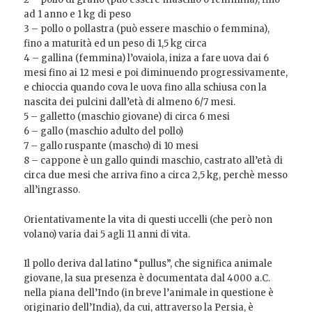
ad 1 anno e 1 kg di peso
3 – pollo o pollastra (può essere maschio o femmina),
fino a maturità ed un peso di 1,5 kg circa
4 – gallina (femmina) l’ovaiola, iniza a fare uova dai 6
mesi fino ai 12 mesi e poi diminuendo progressivamente,
e chioccia quando cova le uova fino alla schiusa con la
nascita dei pulcini dall’età di almeno 6/7 mesi.
5 – galletto (maschio giovane) di circa 6 mesi
6 – gallo (maschio adulto del pollo)
7 – gallo ruspante (mascho) di 10 mesi
8 – cappone è un gallo quindi maschio, castrato all’età di
circa due mesi che arriva fino a circa 2,5 kg, perchè messo
all’ingrasso.
Orientativamente la vita di questi uccelli (che però non
volano) varia dai 5 agli 11 anni di vita.
Il pollo deriva dal latino “pullus”, che significa animale
giovane, la sua presenza è documentata dal 4000 a.C.
nella piana dell’Indo (in breve l’animale in questione è
originario dell’India), da cui, attraverso la Persia, è