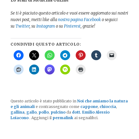
Lo staff di Medicina OnLine
Se ti è piaciuto questo articolo e vuoi essere aggiornato sui nostri
nuovi post, metti like alla
nostra pagina Facebook
o seguici
su
Twitter
, su
Instagram
o su
Pinterest
, grazie!
CONDIVIDI QUESTO ARTICOLO:
Questo articolo è stato pubblicato in
Noi che amiamo la natura
e gli animali
e contrassegnato come
cappone
,
chioccia
,
gallina
,
gallo
,
pollo
,
pulcino
da
dott. Emilio Alessio
Loiacono
. Aggiungi il
permalink
ai segnalibri.