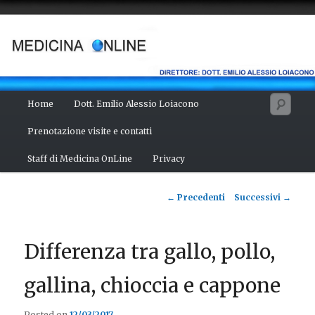
Vai
Salute del fisico, benessere della mente, bellezza del corpo. Articoli
monotematici di medicina, scienza, cultura e curiosità. Direttore:
al
dott. Emilio Alessio Loiacono – Medico Chirurgo
contenuto
principale
MEDICINA ONLINE
Menu
Cerc
Home
Dott. Emilio Alessio Loiacono
principale
Prenotazione visite e contatti
Staff di Medicina OnLine
Privacy
Navigazione
←
Precedenti
Successivi
→
articolo
Differenza tra gallo, pollo,
gallina, chioccia e cappone
Posted on
12/03/2017