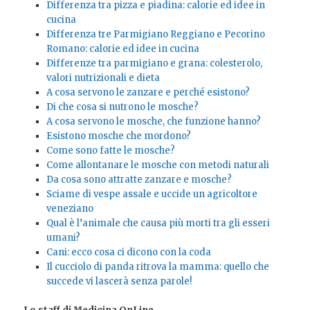
Differenza tra pizza e piadina: calorie ed idee in
cucina
Differenza tre Parmigiano Reggiano e Pecorino
Romano: calorie ed idee in cucina
Differenze tra parmigiano e grana: colesterolo,
valori nutrizionali e dieta
A cosa servono le zanzare e perché esistono?
Di che cosa si nutrono le mosche?
A cosa servono le mosche, che funzione hanno?
Esistono mosche che mordono?
Come sono fatte le mosche?
Come allontanare le mosche con metodi naturali
Da cosa sono attratte zanzare e mosche?
Sciame di vespe assale e uccide un agricoltore
veneziano
Qual è l’animale che causa più morti tra gli esseri
umani?
Cani: ecco cosa ci dicono con la coda
Il cucciolo di panda ritrova la mamma: quello che
succede vi lascerà senza parole!