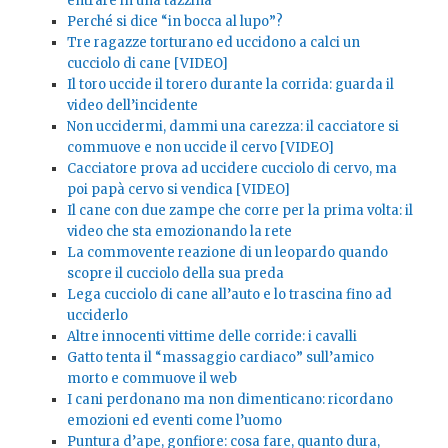
entrare in una tazzina
Perché si dice “in bocca al lupo”?
Tre ragazze torturano ed uccidono a calci un
cucciolo di cane [VIDEO]
Il toro uccide il torero durante la corrida: guarda il
video dell’incidente
Non uccidermi, dammi una carezza: il cacciatore si
commuove e non uccide il cervo [VIDEO]
Cacciatore prova ad uccidere cucciolo di cervo, ma
poi papà cervo si vendica [VIDEO]
Il cane con due zampe che corre per la prima volta: il
video che sta emozionando la rete
La commovente reazione di un leopardo quando
scopre il cucciolo della sua preda
Lega cucciolo di cane all’auto e lo trascina fino ad
ucciderlo
Altre innocenti vittime delle corride: i cavalli
Gatto tenta il “massaggio cardiaco” sull’amico
morto e commuove il web
I cani perdonano ma non dimenticano: ricordano
emozioni ed eventi come l’uomo
Puntura d’ape, gonfiore: cosa fare, quanto dura,