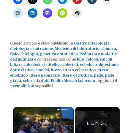
Questo articolo è stato pubblicato in
Gastroenterologia,
dietologia e nutrizione
,
Medicina di laboratorio, chimica,
fisica, biologia, genetica e statistica
,
Pediatria e malattie
dell'infanzia
e contrassegnato come
bile
,
calcoli
,
calcoli
biliari
,
calcolosi
,
cistifellea
,
colecisti
,
coledoco
,
digestione
,
dotto cistico
,
emolisi
,
ittero
,
ittero colestatico
,
ittero
emolitico
,
ittero neonatale
,
ittero ostruttivo
,
pelle
,
pelle
gialla
,
sclera
da
dott. Emilio Alessio Loiacono
. Aggiungi il
permalink
ai segnalibri.
×
Now Playing