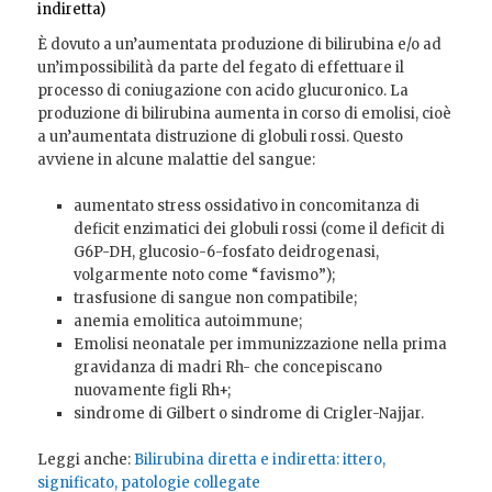
indiretta)
È dovuto a un’aumentata produzione di bilirubina e/o ad
un’impossibilità da parte del fegato di effettuare il
processo di coniugazione con acido glucuronico. La
produzione di bilirubina aumenta in corso di emolisi, cioè
a un’aumentata distruzione di globuli rossi. Questo
avviene in alcune malattie del sangue:
aumentato stress ossidativo in concomitanza di
deficit enzimatici dei globuli rossi (come il deficit di
G6P-DH, glucosio-6-fosfato deidrogenasi,
volgarmente noto come “favismo”);
trasfusione di sangue non compatibile;
anemia emolitica autoimmune;
Emolisi neonatale per immunizzazione nella prima
gravidanza di madri Rh- che concepiscano
nuovamente figli Rh+;
sindrome di Gilbert
o sindrome di Crigler-Najjar.
Leggi anche:
Bilirubina diretta e indiretta: ittero,
significato, patologie collegate