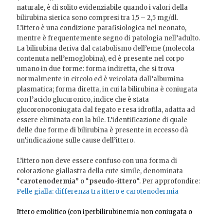
naturale, è di solito evidenziabile quando i valori della
bilirubina sierica sono compresi tra 1,5 – 2,5 mg/dl.
L’ittero è una condizione parafisiologica nel neonato,
mentre è frequentemente segno di patologia nell’adulto.
La bilirubina deriva dal catabolismo dell’eme (molecola
contenuta nell’emoglobina), ed è presente nel corpo
umano in due forme: forma indiretta, che si trova
normalmente in circolo ed è veicolata dall’albumina
plasmatica; forma diretta, in cui la bilirubina è coniugata
con l’acido glucuronico, indice che è stata
glucoronoconiugata dal fegato e resa idrofila, adatta ad
essere eliminata con la bile. L’identificazione di quale
delle due forme di bilirubina è presente in eccesso dà
un’indicazione sulle cause dell’ittero.
L’ittero non deve essere confuso con una forma di
colorazione giallastra della cute simile, denominata
“
carotenodermia
” o “
pseudo-ittero
“. Per approfondire:
Pelle gialla: differenza tra ittero e carotenodermia
Ittero emolitico (con iperbilirubinemia non coniugata o