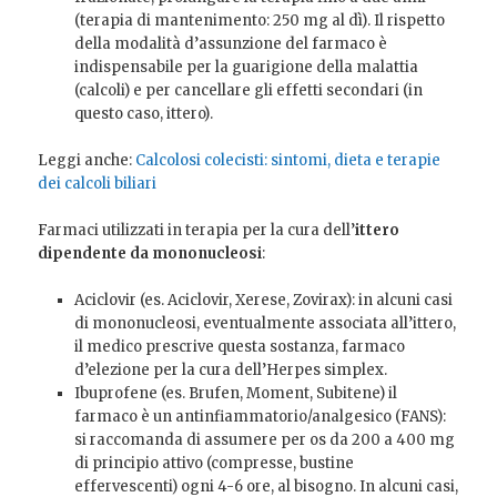
(terapia di mantenimento: 250 mg al dì). Il rispetto
della modalità d’assunzione del farmaco è
indispensabile per la guarigione della malattia
(calcoli) e per cancellare gli effetti secondari (in
questo caso, ittero).
Leggi anche:
Calcolosi colecisti: sintomi, dieta e terapie
dei calcoli biliari
Farmaci utilizzati in terapia per la cura dell’
ittero
dipendente da mononucleosi
:
Aciclovir (es. Aciclovir, Xerese, Zovirax): in alcuni casi
di mononucleosi, eventualmente associata all’ittero,
il medico prescrive questa sostanza, farmaco
d’elezione per la cura dell’Herpes simplex.
Ibuprofene (es. Brufen, Moment, Subitene) il
farmaco è un antinfiammatorio/analgesico (FANS):
si raccomanda di assumere per os da 200 a 400 mg
di principio attivo (compresse, bustine
effervescenti) ogni 4-6 ore, al bisogno. In alcuni casi,