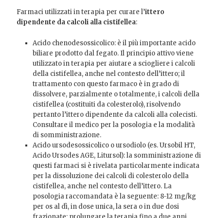
Farmaci utilizzati in terapia per curare l’
ittero
dipendente da calcoli alla cistifellea
:
Acido chenodesossicolico: è il più importante acido
biliare prodotto dal fegato. Il principio attivo viene
utilizzato in terapia per aiutare a sciogliere i calcoli
della cistifellea, anche nel contesto dell’ittero; il
trattamento con questo farmaco è in grado di
dissolvere, parzialmente o totalmente, i calcoli della
cistifellea (costituiti da colesterolo), risolvendo
pertanto l’ittero dipendente da calcoli alla colecisti.
Consultare il medico per la posologia e la modalità
di somministrazione.
Acido ursodesossicolico o ursodiolo (es. Ursobil HT,
Acido Ursodes AGE, Litursol): la somministrazione di
questi farmaci si è rivelata particolarmente indicata
per la dissoluzione dei calcoli di colesterolo della
cistifellea, anche nel contesto dell’ittero. La
posologia raccomandata è la seguente: 8-12 mg/kg
per os al dì, in dose unica, la sera o in due dosi
frazionate; prolungare la terapia fino a due anni