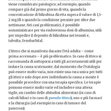
viene considerato patologico; ad esempio, quando
compare già dal primo giorno di vita, quando la
concentrazione di bilirubina diretta supera il valore di 1,5-
2 mg/dl o quando la condizione persiste per oltre due
settimane. Nei casi problematici, è possibile
somministrare per via endovenosa dosi di albumina, utili
per impedire il deposito di bilirubina nei tessuti e,
talvolta, fenobarbital.
L’ittero che si manifesta durante l’età adulta – come
prima accennato – è più problematico. In caso di ittero si
raccomanda di sottoporsi a tutti gli accertamenti utili per
isolare la causa scatenante: dal momento che l’eziologia
può essere molto varia, non esiste una cura unica per tutti
gli itteri e solo dopo aver individuato la causa a monte è
possibile procedere con una terapia specifica. Le terapie
possono essere molto varie ed includere una attesa
vigile, un cambio delle abitudini alimentari (in caso di
calcoli biliari o in caso di
pseudo-ittero
), uno o più farmaci
e la chirurgia (ad esempio in caso di tumore del
pancreas).