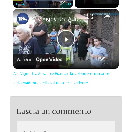
×
Play
Unmute
Fullscreen
Alle Vigne, tra Adrano e Biancavilla, celebrazioni in onore della Madonna della Salute concluse dome
Play
Watch on
Video
Alle Vigne, tra Adrano e Biancavilla, celebrazioni in onore
della Madonna della Salute concluse dome
Lascia un commento