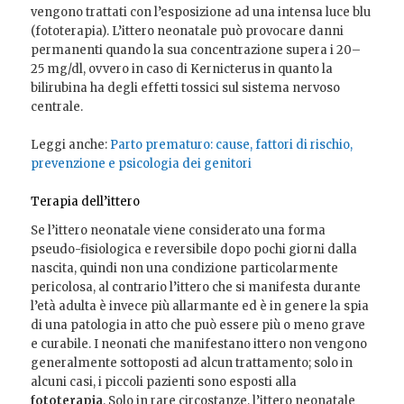
vengono trattati con l’esposizione ad una intensa luce blu
(fototerapia). L’ittero neonatale può provocare danni
permanenti quando la sua concentrazione supera i 20–
25 mg/dl, ovvero in caso di Kernicterus in quanto la
bilirubina ha degli effetti tossici sul sistema nervoso
centrale.
Leggi anche:
Parto prematuro: cause, fattori di rischio,
prevenzione e psicologia dei genitori
Terapia dell’ittero
Se l’ittero neonatale viene considerato una forma
pseudo-fisiologica e reversibile dopo pochi giorni dalla
nascita, quindi non una condizione particolarmente
pericolosa, al contrario l’ittero che si manifesta durante
l’età adulta è invece più allarmante ed è in genere la spia
di una patologia in atto che può essere più o meno grave
e curabile. I neonati che manifestano ittero non vengono
generalmente sottoposti ad alcun trattamento; solo in
alcuni casi, i piccoli pazienti sono esposti alla
fototerapia
. Solo in rare circostanze, l’ittero neonatale