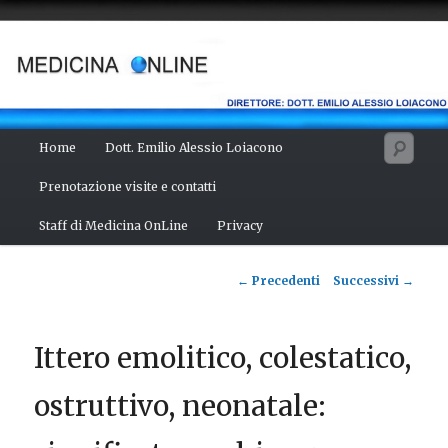
Vai
Salute del fisico, benessere della mente, bellezza del corpo. Articoli
monotematici di medicina, scienza, cultura e curiosità. Direttore:
al
dott. Emilio Alessio Loiacono – Medico Chirurgo
contenuto
principale
MEDICINA ONLINE
Menu
Cerc
Home
Dott. Emilio Alessio Loiacono
principale
Prenotazione visite e contatti
Staff di Medicina OnLine
Privacy
Navigazione
←
Precedenti
Successivi
→
articolo
Ittero emolitico, colestatico,
ostruttivo, neonatale: