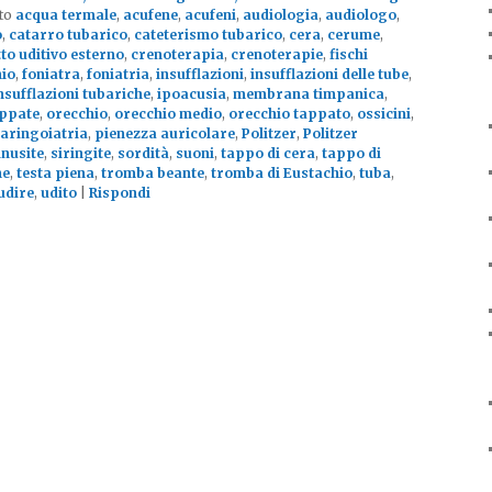
to
acqua termale
,
acufene
,
acufeni
,
audiologia
,
audiologo
,
o
,
catarro tubarico
,
cateterismo tubarico
,
cera
,
cerume
,
to uditivo esterno
,
crenoterapia
,
crenoterapie
,
fischi
hio
,
foniatra
,
foniatria
,
insufflazioni
,
insufflazioni delle tube
,
nsufflazioni tubariche
,
ipoacusia
,
membrana timpanica
,
appate
,
orecchio
,
orecchio medio
,
orecchio tappato
,
ossicini
,
laringoiatria
,
pienezza auricolare
,
Politzer
,
Politzer
inusite
,
siringite
,
sordità
,
suoni
,
tappo di cera
,
tappo di
he
,
testa piena
,
tromba beante
,
tromba di Eustachio
,
tuba
,
udire
,
udito
|
Rispondi