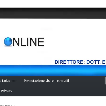
della mente, bellezza del corpo. Articoli monotematici di medicina,
 Direttore: dott. Emilio Alessio Loiacono – Medico Chirurgo
NLINE
io Loiacono
Prenotazione visite e contatti
Privacy