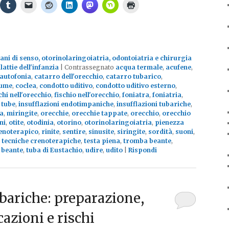
ani di senso, otorinolaringoiatria, odontoiatria e chirurgia
attie dell'infanzia
|
Contrassegnato
acqua termale
,
acufene
,
autofonia
,
catarro dell'orecchio
,
catarro tubarico
,
ume
,
coclea
,
condotto uditivo
,
condotto uditivo esterno
,
chi nell'orecchio
,
fischio nell'orecchio
,
foniatra
,
foniatria
,
 tube
,
insufflazioni endotimpaniche
,
insufflazioni tubariche
,
a
,
miringite
,
orecchie
,
orecchie tappate
,
orecchio
,
orecchio
ni
,
otite
,
otodinia
,
otorino
,
otorinolaringoiatria
,
pienezza
renoterapico
,
rinite
,
sentire
,
sinusite
,
siringite
,
sordità
,
suoni
,
,
tecniche crenoterapiche
,
testa piena
,
tromba beante
,
 beante
,
tuba di Eustachio
,
udire
,
udito
|
Rispondi
ubariche: preparazione,
azioni e rischi