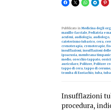
Pubblicato in
Medicina degli org
maxillo-facciale
,
Pediatria e mal
acufeni
,
audiologia
,
audiologo
,
cateterismo tubarico
,
cera
,
cer
crenoterapia
,
crenoterapie
,
fis
insufflazioni
,
insufflazioni delle
ipoacusia
,
membrana timpanic
medio
,
orecchio tappato
,
ossici
auricolare
,
Politzer
,
Politzer c
tappo di cera
,
tappo di cerume
tromba di Eustachio
,
tuba
,
tuba
Insufflazioni t
procedura, indic