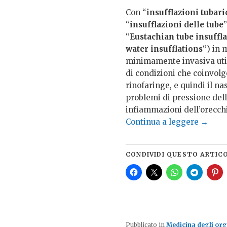
Con “
insufflazioni tubar
“
insufflazioni delle tube
”
“
Eustachian tube insuffl
water insufflations
“) in 
minimamente invasiva utili
di condizioni che coinvol
rinofaringe, e quindi il na
problemi di pressione dell’
infiammazioni dell’orecchi
Continua a leggere
→
CONDIVIDI QUESTO ARTIC
Pubblicato in
Medicina degli org