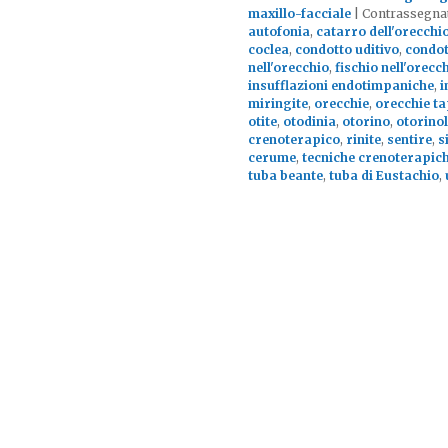
maxillo-facciale
|
Contrassegna
autofonia
,
catarro dell'orecchi
coclea
,
condotto uditivo
,
condot
nell'orecchio
,
fischio nell'orecc
insufflazioni endotimpaniche
,
i
miringite
,
orecchie
,
orecchie t
otite
,
otodinia
,
otorino
,
otorino
crenoterapico
,
rinite
,
sentire
,
s
cerume
,
tecniche crenoterapic
tuba beante
,
tuba di Eustachio
,