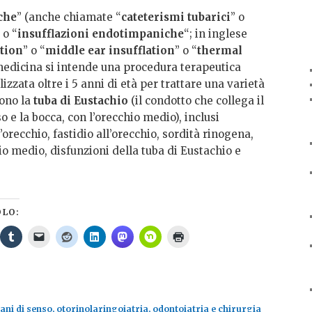
iche
” (anche chiamate “
cateterismi tubarici
” o
 o “
insufflazioni endotimpaniche
“; in inglese
ation
” o “
middle ear insufflation
” o “
thermal
medicina si intende una procedura terapeutica
zzata oltre i 5 anni di età per trattare una varietà
gono la
tuba di Eustachio
(il condotto che collega il
so e la bocca, con l’orecchio medio), inclusi
orecchio, fastidio all’orecchio, sordità rinogena,
o medio, disfunzioni della tuba di Eustachio e
OLO:
ani di senso, otorinolaringoiatria, odontoiatria e chirurgia