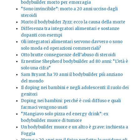
bodybuilder morto per emorragia
“Sono invincibile”: morto a 20 anni ucciso dagli
steroidi
Morto il bodybulder Zyzz: ecco la causa della morte
Differenza tra integratori alimentari e sostanze
dopanti con esempi
Gli integratori alimentari servono davvero o sono
solo moda ed operazioni commerciali?
Otto brutte conseguenze dell’abuso di steroidi
Ernestine Shepherd bodybuilder ad 80 anni: “L’età è
solo una cifra”
Sam Bryant: ha 70 anni il bodybuilder più anziano
del mondo
Il doping nei bambini e negli adolescenti: il ruolo dei
genitori
Doping nei bambini: perché è così diffuso e quali
farmaci vengono usati
“Mangiavo solo pizza ed energy drink”: ex
bodybuilder muore di tumore
Un bodybuilder muore e un altro è grave: inchiesta a
Foggia