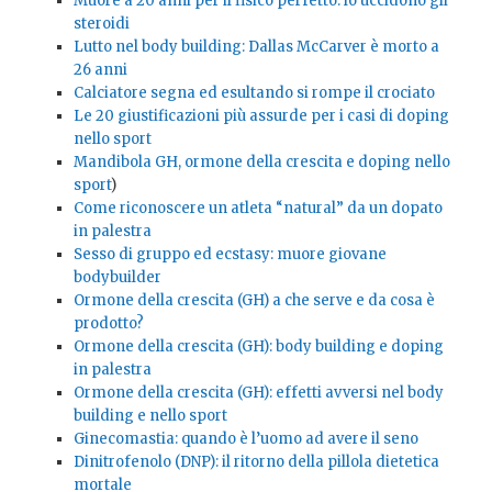
Muore a 20 anni per il fisico perfetto: lo uccidono gli
steroidi
Lutto nel body building: Dallas McCarver è morto a
26 anni
Calciatore segna ed esultando si rompe il crociato
Le 20 giustificazioni più assurde per i casi di doping
nello sport
Mandibola GH, ormone della crescita e doping nello
sport
)
Come riconoscere un atleta “natural” da un dopato
in palestra
Sesso di gruppo ed ecstasy: muore giovane
bodybuilder
Ormone della crescita (GH) a che serve e da cosa è
prodotto?
Ormone della crescita (GH): body building e doping
in palestra
Ormone della crescita (GH): effetti avversi nel body
building e nello sport
Ginecomastia: quando è l’uomo ad avere il seno
Dinitrofenolo (DNP): il ritorno della pillola dietetica
mortale