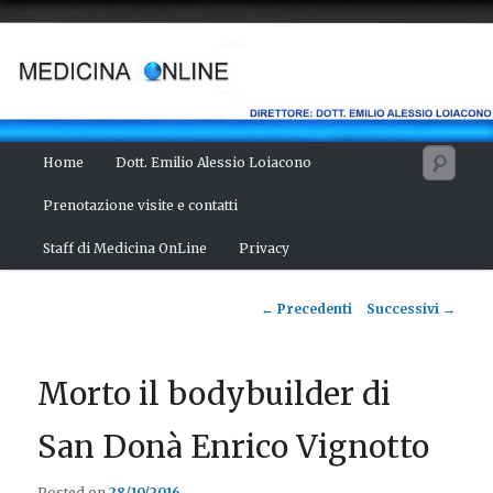
Vai
Salute del fisico, benessere della mente, bellezza del corpo. Articoli
monotematici di medicina, scienza, cultura e curiosità. Direttore:
al
dott. Emilio Alessio Loiacono – Medico Chirurgo
contenuto
principale
MEDICINA ONLINE
Menu
Cerc
Home
Dott. Emilio Alessio Loiacono
principale
Prenotazione visite e contatti
Staff di Medicina OnLine
Privacy
Navigazione
←
Precedenti
Successivi
→
articolo
Morto il bodybuilder di
San Donà Enrico Vignotto
Posted on
28/10/2016