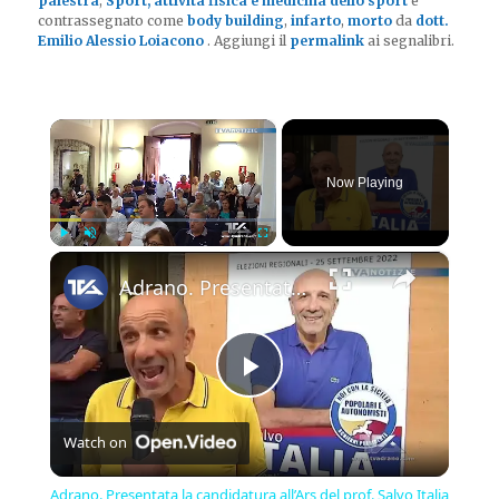
palestra
,
Sport, attività fisica e medicina dello sport
e
contrassegnato come
body building
,
infarto
,
morto
da
dott.
Emilio Alessio Loiacono
. Aggiungi il
permalink
ai segnalibri.
×
Now Playing
×
Play
Unmute
Fullscreen
Adrano. Presentata la candidatura all’Ars del prof. Salvo Italia
Play
Watch on
Video
Adrano. Presentata la candidatura all’Ars del prof. Salvo Italia