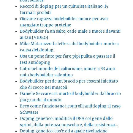
bodybuilder
Record di doping per un culturista italiano: 14
farmaci proibiti
Giovane ragazza bodybuilder muore per aver
mangiato troppe proteine
Bodybuilder fa un salto, cade male e muore davanti
ai fan [VIDEO]
Mike Matarazzo: la lettera del bodybuilder morto a
causa del doping
Usa un pene finto per fare pipì pulita e passare il
test antidoping
Lutto nel mondo del culturismo, muore a 33 anni
noto bodybuilder salentino
Bodybuilder perde un braccio per essersi iniettato
olio di cocco nei muscoli
Daniele Seccarecci: morto il bodybuilder dal braccio
più grande al mondo
Ecco come funzionano i controlli antidoping: il caso
Schwazer
Doping genetico: modifica il DNA col gene dello
sprint, della potenza muscolare, della resistenza…
Doping genetico: cos’è ed a quale rivoluzione