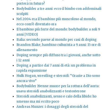
porterà in futuro?
Bodybuilder a tre anni: ecco il bimbo con addominali
scolpiti
Nel 2004 era il bambino più muscoloso al mondo,
ecco com’è diventato ora
Il bambino più forte del mondo: bodybuilder a soli 9
anni [VIDEO]
Italia: secondo paese al mondo per casi di doping
Brandon Blake, bambino culturista a 9 anni: 15 ore di
allenamento
Doping sempre più diffuso tra i giovani, anche sotto
i 12 anni
Doping a partire dai 7 anni di età: un problema in
rapida espansione
Hulk Hogan, wrestling e steroidi: “Grazie a Dio sono
ancora vivo”
Bodybuilder 19enne muore per la rottura dell’aorta:
usava steroidi anabolizzanti e testosterone
Steroidi anabolizzanti, sesso e calo della libido: ho
smesso ma mi eccito poco
Andreas Munzer: i dosaggi degli steroidi del