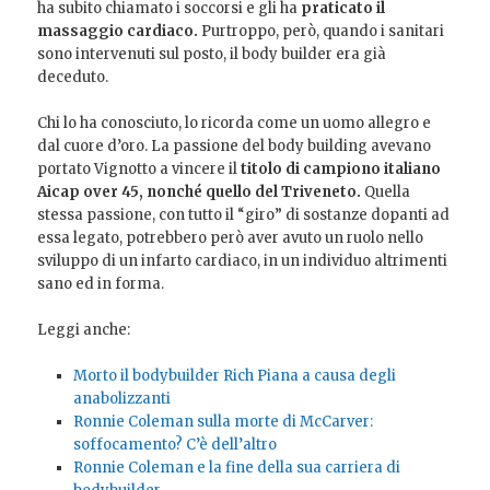
ha subito chiamato i soccorsi e gli ha
praticato il
massaggio cardiaco.
Purtroppo, però, quando i sanitari
sono intervenuti sul posto, il body builder era già
deceduto.
Chi lo ha conosciuto, lo ricorda come un uomo allegro e
dal cuore d’oro. La passione del body building avevano
portato Vignotto a vincere il
titolo di campiono italiano
Aicap over 45, nonché quello del Triveneto.
Quella
stessa passione, con tutto il “giro” di sostanze dopanti ad
essa legato, potrebbero però aver avuto un ruolo nello
sviluppo di un infarto cardiaco, in un individuo altrimenti
sano ed in forma.
Leggi anche:
Morto il bodybuilder Rich Piana a causa degli
anabolizzanti
Ronnie Coleman sulla morte di McCarver:
soffocamento? C’è dell’altro
Ronnie Coleman e la fine della sua carriera di