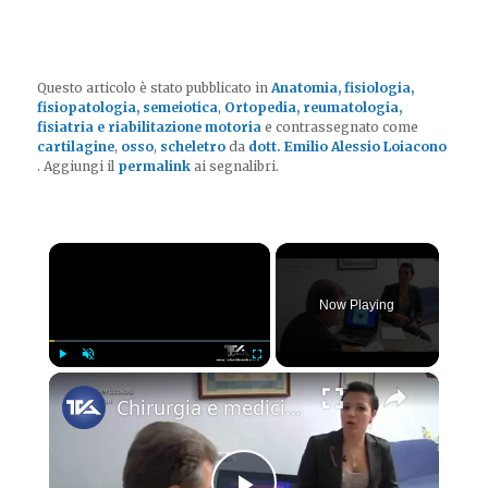
Questo articolo è stato pubblicato in
Anatomia, fisiologia,
fisiopatologia, semeiotica
,
Ortopedia, reumatologia,
fisiatria e riabilitazione motoria
e contrassegnato come
cartilagine
,
osso
,
scheletro
da
dott. Emilio Alessio Loiacono
. Aggiungi il
permalink
ai segnalibri.
×
Now Playing
×
Play
Unmute
Fullscreen
Chirurgia e medicina oggi - le diverticoliti del colon