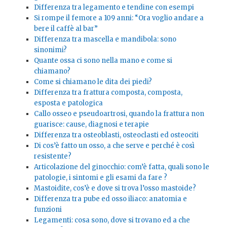
Differenza tra legamento e tendine con esempi
Si rompe il femore a 109 anni: “Ora voglio andare a
bere il caffè al bar”
Differenza tra mascella e mandibola: sono
sinonimi?
Quante ossa ci sono nella mano e come si
chiamano?
Come si chiamano le dita dei piedi?
Differenza tra frattura composta, composta,
esposta e patologica
Callo osseo e pseudoartrosi, quando la frattura non
guarisce: cause, diagnosi e terapie
Differenza tra osteoblasti, osteoclasti ed osteociti
Di cos’è fatto un osso, a che serve e perché è così
resistente?
Articolazione del ginocchio: com’è fatta, quali sono le
patologie, i sintomi e gli esami da fare ?
Mastoidite, cos’è e dove si trova l’osso mastoide?
Differenza tra pube ed osso iliaco: anatomia e
funzioni
Legamenti: cosa sono, dove si trovano ed a che