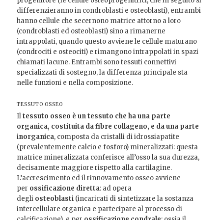
progenitore (le cellule osteoprogenitrici, che in seguito si
differenzieranno in condroblasti e osteoblasti), entrambi
hanno cellule che secernono matrice attorno a loro
(condroblasti ed osteoblasti) sino a rimanerne
intrappolati, quando questo avviene le cellule maturano
(condrociti e osteociti) e rimangono intrappolati in spazi
chiamati lacune. Entrambi sono tessuti connettivi
specializzati di sostegno, la differenza principale sta
nelle funzioni e nella composizione.
TESSUTO OSSEO
Il
tessuto osseo è un tessuto che ha una parte
organica, costituita da fibre collageno, e da una parte
inorganica
, composta da cristalli di idrossiapatite
(prevalentemente calcio e fosforo) mineralizzati: questa
matrice mineralizzata conferisce all’osso la sua durezza,
decisamente maggiore rispetto alla cartilagine.
L’accrescimento ed il rinnovamento osseo avviene
per
ossificazione diretta
: ad opera
degli
osteoblasti
(incaricati di sintetizzare la sostanza
intercellulare organica e partecipare al processo di
calcificazione), e per
ossificazione condrale
: ossia il