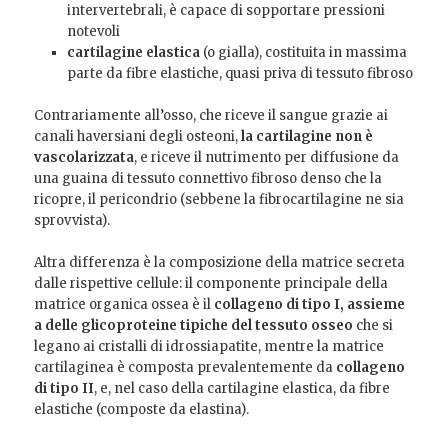
intervertebrali, è capace di sopportare pressioni
notevoli
cartilagine elastica
(o gialla), costituita in massima
parte da fibre elastiche, quasi priva di tessuto fibroso
Contrariamente all’osso, che riceve il sangue grazie ai
canali haversiani degli osteoni,
la cartilagine non è
vascolarizzata
, e riceve il nutrimento per diffusione da
una guaina di tessuto connettivo fibroso denso che la
ricopre, il pericondrio (sebbene la fibrocartilagine ne sia
sprovvista).
Altra differenza è la composizione della matrice secreta
dalle rispettive cellule: il componente principale della
matrice organica ossea è il
collageno di tipo I, assieme
a delle glicoproteine tipiche del tessuto osseo
che si
legano ai cristalli di idrossiapatite, mentre la matrice
cartilaginea è composta prevalentemente da
collageno
di tipo II
, e, nel caso della cartilagine elastica, da fibre
elastiche (composte da elastina).