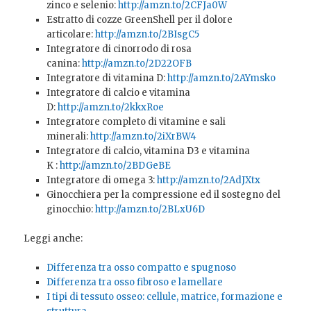
zinco e selenio:
http://amzn.to/2CFJa0W
Estratto di cozze GreenShell per il dolore
articolare:
http://amzn.to/2BIsgC5
Integratore di cinorrodo di rosa
canina:
http://amzn.to/2D22OFB
Integratore di vitamina D:
http://amzn.to/2AYmsko
Integratore di calcio e vitamina
D:
http://amzn.to/2kkxRoe
Integratore completo di vitamine e sali
minerali:
http://amzn.to/2iXrBW4
Integratore di calcio,
vitamina D3 e vitamina
K
:
http://amzn.to/2BDGeBE
Integratore di omega 3:
http://amzn.to/2AdJXtx
Ginocchiera per la compressione ed il sostegno del
ginocchio:
http://amzn.to/2BLxU6D
Leggi anche:
Differenza tra osso compatto e spugnoso
Differenza tra osso fibroso e lamellare
I tipi di tessuto osseo: cellule, matrice, formazione e