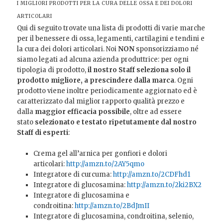
I MIGLIORI PRODOTTI PER LA CURA DELLE OSSA E DEI DOLORI
ARTICOLARI
Qui di seguito trovate una lista di prodotti di varie marche
per il benessere di ossa, legamenti, cartilagini e tendini e
la cura dei dolori articolari. Noi
NON
sponsorizziamo né
siamo legati ad alcuna azienda produttrice: per ogni
tipologia di prodotto,
il nostro Staff seleziona solo il
prodotto migliore, a prescindere dalla marca
. Ogni
prodotto viene inoltre periodicamente aggiornato ed è
caratterizzato dal miglior rapporto qualità prezzo e
dalla
maggior efficacia possibile
, oltre ad essere
stato
selezionato e testato ripetutamente dal nostro
Staff di esperti
:
Crema gel all’arnica per gonfiori e dolori
articolari:
http://amzn.to/2AY5qmo
Integratore di curcuma:
http://amzn.to/2CDFhd1
Integratore di glucosamina:
http://amzn.to/2ki2BX2
Integratore di glucosamina e
condroitina:
http://amzn.to/2BdJmII
Integratore di glucosamina, condroitina, selenio,