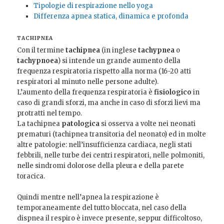
Tipologie di respirazione nello yoga
Differenza apnea statica, dinamica e profonda
TACHIPNEA
Con il termine
tachipnea
(in inglese
tachypnea
o
tachypnoea
) si intende un grande aumento della
frequenza respiratoria rispetto alla norma (16-20 atti
respiratori al minuto nelle persone adulte).
L’aumento della frequenza respiratoria è
fisiologico
in
caso di grandi sforzi, ma anche in caso di sforzi lievi ma
protratti nel tempo.
La tachipnea
patologica
si osserva a volte nei neonati
prematuri (tachipnea transitoria del neonato) ed in molte
altre patologie: nell’insufficienza cardiaca, negli stati
febbrili, nelle turbe dei centri respiratori, nelle polmoniti,
nelle sindromi dolorose della pleura e della parete
toracica.
Quindi mentre nell’apnea la respirazione è
temporaneamente del tutto bloccata, nel caso della
dispnea il respiro è invece presente, seppur difficoltoso,