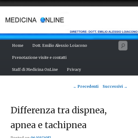
Vai
Salute del fisico, benessere della mente, bellezza del corpo. Articoli
monotematici di medicina, scienza, cultura e curiosità. Direttore:
al
dott. Emilio Alessio Loiacono – Medico Chirurgo
contenuto
principale
MEDICINA ONLINE
Menu
Cerc
Home
Dott. Emilio Alessio Loiacono
principale
Prenotazione visite e contatti
Staff di Medicina OnLine
Privacy
Navigazione
←
Precedenti
Successivi
→
articolo
Differenza tra dispnea,
apnea e tachipnea
Posted on
06/03/2017