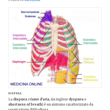
DISPNEA
La
dispnea
o
fame d’aria
, (in inglese
dyspnea
o
shortness of breath
) è un sintomo caratterizzato da
respirazione difficoltosa.