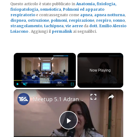
Questo articolo è stato pubblicato in
Anatomia, fisiologia,
fisiopatologia, semeiotica
,
Polmoni ed apparato
respiratorio
e contrassegnato come
apnea
,
apnea notturna
,
dispnea
,
ostruzione
,
polmoni
,
respirazione
,
respiro
,
sonno
,
strangolamento
,
tachipnea
,
vie aeree
da
dott. Emilio Alessio
Loiacono
. Aggiungi il
permalink
ai segnalibri.
×
Now Playing
×
Play
Unmute
Fullscreen
Meetup 5.1 Adrano. Incontro sulla corretta alimentazione
Play