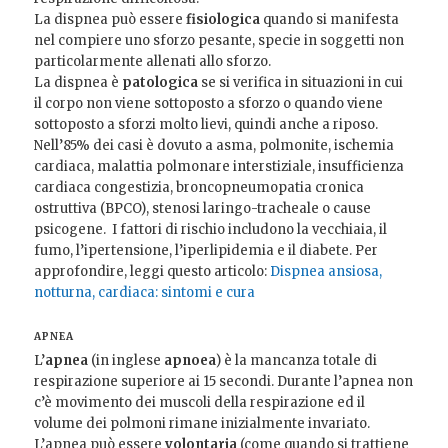
La dispnea può essere
fisiologica
quando si manifesta
nel compiere uno sforzo pesante, specie in soggetti non
particolarmente allenati allo sforzo.
La dispnea è
patologica
se si verifica in situazioni in cui
il corpo non viene sottoposto a sforzo o quando viene
sottoposto a sforzi molto lievi, quindi anche a riposo.
Nell’85% dei casi è dovuto a asma, polmonite, ischemia
cardiaca, malattia polmonare interstiziale, insufficienza
cardiaca congestizia, broncopneumopatia cronica
ostruttiva (BPCO), stenosi laringo-tracheale o cause
psicogene. I fattori di rischio includono la vecchiaia, il
fumo, l’ipertensione, l’iperlipidemia e il diabete. Per
approfondire, leggi questo articolo:
Dispnea ansiosa,
notturna, cardiaca: sintomi e cura
APNEA
L’
apnea
(in inglese
apnoea
) è la mancanza totale di
respirazione superiore ai 15 secondi. Durante l’apnea non
c’è movimento dei muscoli della respirazione ed il
volume dei polmoni rimane inizialmente invariato.
L’apnea può essere
volontaria
(come quando si trattiene