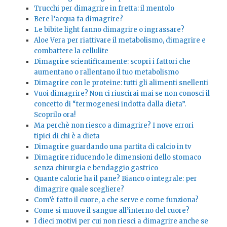
Trucchi per dimagrire in fretta: il mentolo
Bere l’acqua fa dimagrire?
Le bibite light fanno dimagrire o ingrassare?
Aloe Vera per riattivare il metabolismo, dimagrire e
combattere la cellulite
Dimagrire scientificamente: scopri i fattori che
aumentano o rallentano il tuo metabolismo
Dimagrire con le proteine: tutti gli alimenti snellenti
Vuoi dimagrire? Non ci riuscirai mai se non conosci il
concetto di “termogenesi indotta dalla dieta”.
Scoprilo ora!
Ma perchè non riesco a dimagrire? I nove errori
tipici di chi è a dieta
Dimagrire guardando una partita di calcio in tv
Dimagrire riducendo le dimensioni dello stomaco
senza chirurgia e bendaggio gastrico
Quante calorie ha il pane? Bianco o integrale: per
dimagrire quale scegliere?
Com’è fatto il cuore, a che serve e come funziona?
Come si muove il sangue all’interno del cuore?
I dieci motivi per cui non riesci a dimagrire anche se