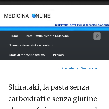
Vai
Salute del fisico, benessere della mente, bellezza del corpo. Articoli
monotematici di medicina, scienza, cultura e curiosità. Direttore:
al
dott. Emilio Alessio Loiacono – Medico Chirurgo
contenuto
principale
MEDICINA ONLINE
Menu
Cerc
Home
Dott. Emilio Alessio Loiacono
principale
Prenotazione visite e contatti
Staff di Medicina OnLine
Privacy
Navigazione
←
Precedenti
Successivi
→
articolo
Shirataki, la pasta senza
carboidrati e senza glutine