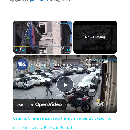
Aggiungi il
permalink
ai segnalibri.
×
Now Playing
×
Play
Unmute
Fullscreen
Catania. Girava senza casco tra le vie del centro cittadino, ma, fermato dalla Polizia di Stato, ha
Play
Watch on
Video
Catania. Girava senza casco tra le vie del centro cittadino,
ma, fermato dalla Polizia di Stato, ha