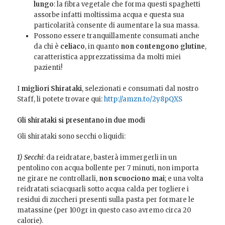
lungo
: la fibra vegetale che forma questi spaghetti
assorbe infatti moltissima acqua e questa sua
particolarità consente di aumentare la sua massa.
Possono essere tranquillamente consumati anche
da chi è
celiaco
, in quanto
non contengono glutine
,
caratteristica apprezzatissima da molti miei
pazienti!
I
migliori Shirataki
, selezionati e consumati dal nostro
Staff, li potete trovare qui:
http://amzn.to/2y8pQXS
Gli shirataki si presentano in due modi
Gli shirataki sono secchi o liquidi:
1) Secchi
: da reidratare, basterà immergerli in un
pentolino con acqua bollente per 7 minuti, non importa
ne girare ne controllarli,
non scuociono mai
; e una volta
reidratati sciacquarli sotto acqua calda per togliere i
residui di zuccheri presenti sulla pasta per formare le
matassine (per 100gr in questo caso avremo circa 20
calorie).