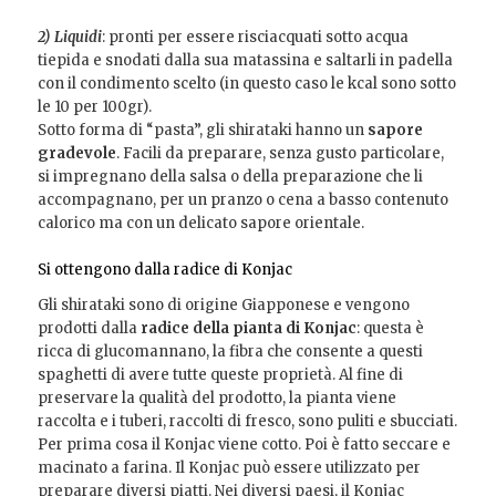
2) Liquidi
: pronti per essere risciacquati sotto acqua
tiepida e snodati dalla sua matassina e saltarli in padella
con il condimento scelto (in questo caso le kcal sono sotto
le 10 per 100gr).
Sotto forma di “pasta”, gli shirataki hanno un
sapore
gradevole
. Facili da preparare, senza gusto particolare,
si impregnano della salsa o della preparazione che li
accompagnano, per un pranzo o cena a basso contenuto
calorico ma con un delicato sapore orientale.
Si ottengono dalla radice di Konjac
Gli shirataki sono di origine Giapponese e vengono
prodotti dalla
radice della pianta di Konjac
: questa è
ricca di glucomannano, la fibra che consente a questi
spaghetti di avere tutte queste proprietà. Al fine di
preservare la qualità del prodotto, la pianta viene
raccolta e i tuberi, raccolti di fresco, sono puliti e sbucciati.
Per prima cosa il Konjac viene cotto. Poi è fatto seccare e
macinato a farina. Il Konjac può essere utilizzato per
preparare diversi piatti. Nei diversi paesi, il Konjac