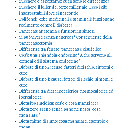
Zucchero o aspartame: quali sono le differenze?
Zucchero: il killer del terzo millennio. Ecco i cibi
insospettabili dove si nasconde
Polifenoli, erbe medicinali e staminali: funzionano
realmente contro il diabete?
Pancreas: anatomia e funzioni in sintesi
Si può vivere senza pancreas? Conseguenze della
pancreasectomia
Differenza tra fegato, pancreas e cistifellea
Cos’è una ghiandola endocrina? A che servono gli
ormoni ed il sistema endocrino?
Diabete di tipo 2: cause, fattori di rischio, sintomi e
cure
Diabete di tipo 1: cause, fattori di rischio, sintomi e
cure
Differenza tra dieta ipocalorica, normocalorica ed
ipercalorica
Dieta ipoglucidica: cos’è e cosa mangiare?
Dieta zero grano senza pane né pasta: cosa
mangiare?
Dieta mima digiuno: cosa mangiare, esempio e
menu