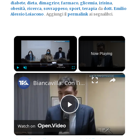
diabete
,
dieta
,
dimagrire
,
farmaco
,
glicemia
,
irisina
,
obesità
,
ricerca
,
sovrappeso
,
sport
,
terapia
da
dott. Emilio
Alessio Loiacono
. Aggiungi il
permalink
ai segnalibri.
×
Now Playing
×
Play
Unmute
Fullscreen
Biancavilla. Con l’incontro “L’approccio riabilitativo e funzionale”, inaugurata la sede di “Nutri m
Play
Watch on
Video