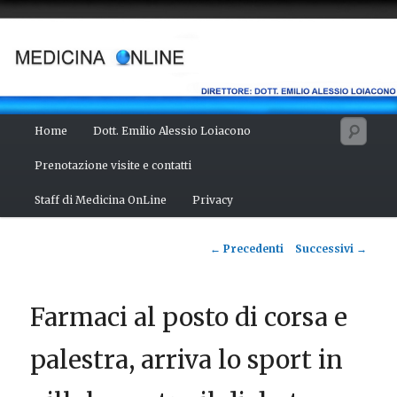
Vai
Salute del fisico, benessere della mente, bellezza del corpo. Articoli
monotematici di medicina, scienza, cultura e curiosità. Direttore:
al
dott. Emilio Alessio Loiacono – Medico Chirurgo
contenuto
principale
MEDICINA ONLINE
Menu
Cerc
Home
Dott. Emilio Alessio Loiacono
principale
Prenotazione visite e contatti
Staff di Medicina OnLine
Privacy
Navigazione
←
Precedenti
Successivi
→
articolo
Farmaci al posto di corsa e
palestra, arriva lo sport in