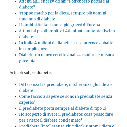
Attenti agli energy drink: “Potrebbero portare al
diabete”
Troppo macho per la dieta, sempre più uomini
muoiono di diabete
I bambini italiani sono i più grassi d’Europa
Attenti al pisolino: oltre i 40 minuti aumenta rischio
diabete
In Italia 4 milioni di diabetici, cura precoce abbatte
le complicanze
Diabete: un nuovo cerotto analizza sudore e misura
glicemia
Articoli sul prediabete:
Differenza tra prediabete, intolleranza glucidica e
diabete
Come faccio a sapere se sono in prediabete senza
saperlo?
Il prediabete porta sempre al diabete di tipo 2?
Ho scoperto di avere il prediabete: cosa posso fare
per evitare il diabete conclamato?
Prediabete (intolleranza glucidica): sintomi, dieta e