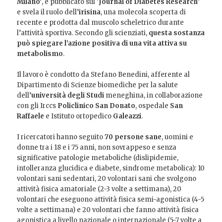
Milano’
, è pubblicato sul ‘
Journal of Diabetes Research
‘
e svela il ruolo dell’
irisina
, una molecola scoperta di
recente e prodotta dal muscolo scheletrico durante
l’attività sportiva. Secondo gli scienziati,
questa sostanza
può spiegare l’azione positiva di una vita attiva su
metabolismo
.
Il lavoro è condotto da Stefano Benedini, afferente al
Dipartimento di Scienze biomediche per la salute
dell’
università degli Studi
meneghina, in collaborazione
con gli Irccs
Policlinico San Donato
, ospedale
San
Raffaele
e Istituto ortopedico
Galeazzi
.
I ricercatori hanno seguito
70 persone sane
, uomini e
donne tra i 18 e i 75 anni, non sovrappeso e senza
significative patologie metaboliche (dislipidemie,
intolleranza glucidica e diabete, sindrome metabolica): 10
volontari sani sedentari, 20 volontari sani che svolgono
attività fisica amatoriale (2-3 volte a settimana), 20
volontari che eseguono attività fisica semi-agonistica (4-5
volte a settimana) e 20 volontari che fanno attività fisica
agonistica a livello nazionale o internazionale (5-7 volte a