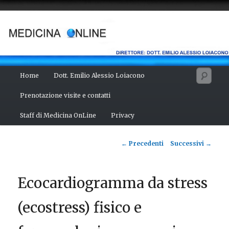
Vai
Salute del fisico, benessere della mente, bellezza del corpo. Articoli
monotematici di medicina, scienza, cultura e curiosità. Direttore:
al
dott. Emilio Alessio Loiacono – Medico Chirurgo
contenuto
principale
MEDICINA ONLINE
Menu
Cerc
Home
Dott. Emilio Alessio Loiacono
principale
Prenotazione visite e contatti
Staff di Medicina OnLine
Privacy
Navigazione
←
Precedenti
Successivi
→
articolo
Ecocardiogramma da stress
(ecostress) fisico e