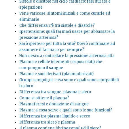
Sistole e diastole nel ciclo cardiaco: fasi durata e
spiegazione
Vene varicose: sintomi iniziali e come curarle ed
eliminarle
Che differenza c’è tra sistole e diastole?
Ipertensione: quali farmaci usare per abbassare la
pressione arteriosa?
Sarò iperteso per tutta la vita? Dovrò continuare ad
assumere il farmaco per sempre?
Non riesco a controllare la pressione arteriosa alta
Plasma e cellule (elementi corpuscolati) che
compongono il sangue
Plasma e suoi derivati (plasmaderivati)
Gruppi sanguigni: cosa sono e quali sono compatibili
tra loro
Differenza tra sangue, plasma e siero
Come si ottiene il plasma?
Plasmaferesi e donazione di sangue
Plasma: a cosa serve e quali sono le sue funzioni?
Differenza tra plasma liquido e secco
Differenza tra siero e plasma
Il plasma contiene fibrinogeno? Ed il siero?