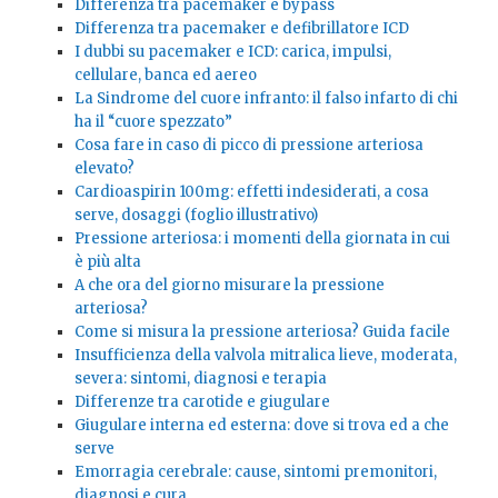
Differenza tra pacemaker e bypass
Differenza tra pacemaker e defibrillatore ICD
I dubbi su pacemaker e ICD: carica, impulsi,
cellulare, banca ed aereo
La Sindrome del cuore infranto: il falso infarto di chi
ha il “cuore spezzato”
Cosa fare in caso di picco di pressione arteriosa
elevato?
Cardioaspirin 100mg: effetti indesiderati, a cosa
serve, dosaggi (foglio illustrativo)
Pressione arteriosa: i momenti della giornata in cui
è più alta
A che ora del giorno misurare la pressione
arteriosa?
Come si misura la pressione arteriosa? Guida facile
Insufficienza della valvola mitralica lieve, moderata,
severa: sintomi, diagnosi e terapia
Differenze tra carotide e giugulare
Giugulare interna ed esterna: dove si trova ed a che
serve
Emorragia cerebrale: cause, sintomi premonitori,
diagnosi e cura