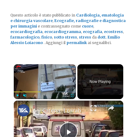
Questo articolo è stato pubblicato in
Cardiologia, ematologia
e chirurgia vascolare
,
Ecografie, radiografie e diagnostica
per immagini
e contrassegnato come
cuore
,
ecocardiografia
,
ecocardiogramma
,
ecografia
,
ecostress
,
farmacologico
,
fisico
,
sotto stress
,
stress
da
dott. Emilio
Alessio Loiacono
. Aggiungi il
permalink
ai segnalibri.
×
Now Playing
×
Play
Unmute
Fullscreen
Aci Catena. I carabinieri hanno denunciato in stato di libertà un 46enne ed un 31enne per “percosse