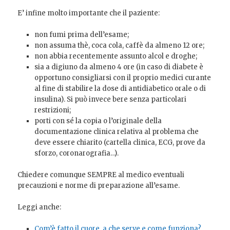
E’ infine molto importante che il paziente:
non fumi prima dell’esame;
non assuma thè, coca cola, caffè da almeno 12 ore;
non abbia recentemente assunto alcol e droghe;
sia a digiuno da almeno 4 ore (in caso di diabete è
opportuno consigliarsi con il proprio medici curante
al fine di stabilire la dose di antidiabetico orale o di
insulina). Si può invece bere senza particolari
restrizioni;
porti con sé la copia o l’originale della
documentazione clinica relativa al problema che
deve essere chiarito (cartella clinica, ECG, prove da
sforzo, coronarografia…).
Chiedere comunque SEMPRE al medico eventuali
precauzioni e norme di preparazione all’esame.
Leggi anche:
Com’è fatto il cuore, a che serve e come funziona?