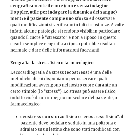
ecograficamente il cuore (con e senza indagine
Doppler, utile per indagare la dinamica del sangue)
mentre il paziente compie uno sforzo
ed osservare
quali modificazioni si verificano in tali circostanze. A volte
infatti alcune patologie si rendono visibili in particolare
quando il cuore è “stressato” e non a riposo: in questo
caso la semplice ecografia a riposo potrebbe risultare
normale e dare delle informazioni fuorvianti.
Ecografia da stress fisico o farmacologico
L’ecocardiografia da stress (
ecostress
) è una delle
metodiche di cui disponiamo per osservare quali
modificazioni avvengono nel nostro cuore durante un
certo stimolo (lo “stress”). Lo stress può essere fisico,
indotto cioè da un impegno muscolare del paziente, o
farmacologico:
ecostress con sforzo fisico o “ecostress fisico”
: il
paziente deve pedalare seduto in una poltrona o
sdraiato su un lettino che sono stati modificati con