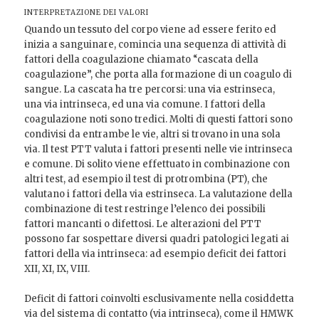
INTERPRETAZIONE DEI VALORI
Quando un tessuto del corpo viene ad essere ferito ed
inizia a sanguinare, comincia una sequenza di attività di
fattori della coagulazione chiamato “cascata della
coagulazione”, che porta alla formazione di un coagulo di
sangue. La cascata ha tre percorsi: una via estrinseca,
una via intrinseca, ed una via comune. I fattori della
coagulazione noti sono tredici. Molti di questi fattori sono
condivisi da entrambe le vie, altri si trovano in una sola
via. Il test PTT valuta i fattori presenti nelle vie intrinseca
e comune. Di solito viene effettuato in combinazione con
altri test, ad esempio il test di protrombina (PT), che
valutano i fattori della via estrinseca. La valutazione della
combinazione di test restringe l’elenco dei possibili
fattori mancanti o difettosi. Le alterazioni del PTT
possono far sospettare diversi quadri patologici legati ai
fattori della via intrinseca: ad esempio deficit dei fattori
XII, XI, IX, VIII.
Deficit di fattori coinvolti esclusivamente nella cosiddetta
via del sistema di contatto (via intrinseca), come il HMWK