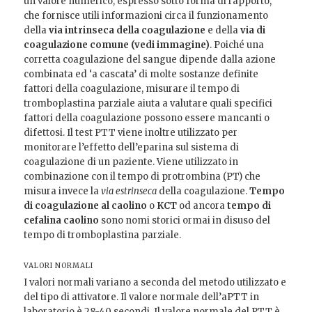
un valore numerico, espresso sotto forma di rapporto,
che fornisce utili informazioni circa il funzionamento
della
via intrinseca della coagulazione
e della
via di
coagulazione comune (vedi immagine)
. Poiché una
corretta coagulazione del sangue dipende dalla azione
combinata ed ‘a cascata’ di molte sostanze definite
fattori della coagulazione, misurare il tempo di
tromboplastina parziale aiuta a valutare quali specifici
fattori della coagulazione possono essere mancanti o
difettosi. Il test PTT viene inoltre utilizzato per
monitorare l’effetto dell’eparina sul sistema di
coagulazione di un paziente. Viene utilizzato in
combinazione con il tempo di protrombina (PT) che
misura invece la
via estrinseca
della coagulazione.
Tempo
di coagulazione al caolino
o
KCT
od ancora
tempo di
cefalina caolino
sono nomi storici ormai in disuso del
tempo di tromboplastina parziale.
VALORI NORMALI
I valori normali variano a seconda del metodo utilizzato e
del tipo di attivatore. Il valore normale dell’aPTT in
laboratorio è 28-40 secondi. Il valore normale del PTT è