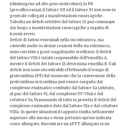
(chininogeno ad alto peso molecolare), la PK
(precallicreaina), il fattore XII ed il fattore XI non sono in
generale collegati a manifestazioni emorragiche.
Talvolta un deficit selettivo del fattore XI può comunque
dar luogo a manifestazioni emorragiche a seguito di
traumi severi.
Deficit di fattori essenziali nella via intrinseca, ma
coinvolti anche in alcune reazioni della via estrinseca,
sono correlati a gravi coagulopatie ereditarie: il deficit
del fattore VIII è infatti responsabile dell’emofilia A,
mentre il deficit del fattore IX determina emofilia B. Tali
deficit non sono riscontrabili effettuando il tempo di
protrombina (PT) dal momento che la conversione della
protrombina in trombina può essere eseguita dal
complesso enzimatico costituito dal fattore Xa (attivato,
al pari del fattore IX, dal complesso TF-VIIa) e dal
cofattore Va, bypassando di fatto in provetta il deficit del
complesso enzimatico dato dal fattore IXa e dal cofattore
VIIIa. In queste situazioni il rapporto risulta nettamente
superiore alla norma e viene pertanto spesso indicata
come allungato. Riscontrare un aPTT allungato in un