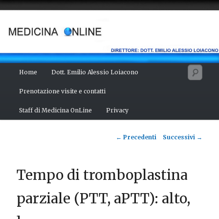
Vai
Salute del fisico, benessere della mente, bellezza del corpo. Articoli
monotematici di medicina, scienza, cultura e curiosità. Direttore:
al
dott. Emilio Alessio Loiacono – Medico Chirurgo
contenuto
principale
MEDICINA ONLINE
Menu
Cerc
Home
Dott. Emilio Alessio Loiacono
principale
Prenotazione visite e contatti
Staff di Medicina OnLine
Privacy
Navigazione
←
Precedenti
Successivi
→
articolo
Tempo di tromboplastina
parziale (PTT, aPTT): alto,