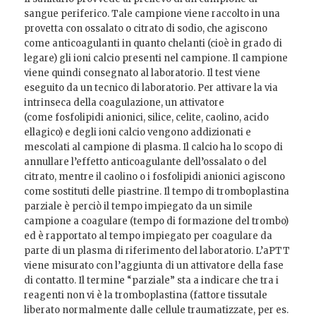
sangue periferico. Tale campione viene raccolto in una
provetta con ossalato o citrato di sodio, che agiscono
come anticoagulanti in quanto chelanti (cioè in grado di
legare) gli ioni calcio presenti nel campione. Il campione
viene quindi consegnato al laboratorio. Il test viene
eseguito da un tecnico di laboratorio. Per attivare la via
intrinseca della coagulazione, un attivatore
(come fosfolipidi anionici, silice, celite, caolino, acido
ellagico) e degli ioni calcio vengono addizionati e
mescolati al campione di plasma. Il calcio ha lo scopo di
annullare l’effetto anticoagulante dell’ossalato o del
citrato, mentre il caolino o i fosfolipidi anionici agiscono
come sostituti delle piastrine. Il tempo di tromboplastina
parziale è perciò il tempo impiegato da un simile
campione a coagulare (tempo di formazione del trombo)
ed è rapportato al tempo impiegato per coagulare da
parte di un plasma di riferimento del laboratorio. L’aPTT
viene misurato con l’aggiunta di un attivatore della fase
di contatto. Il termine “parziale” sta a indicare che tra i
reagenti non vi è la tromboplastina (fattore tissutale
liberato normalmente dalle cellule traumatizzate, per es.