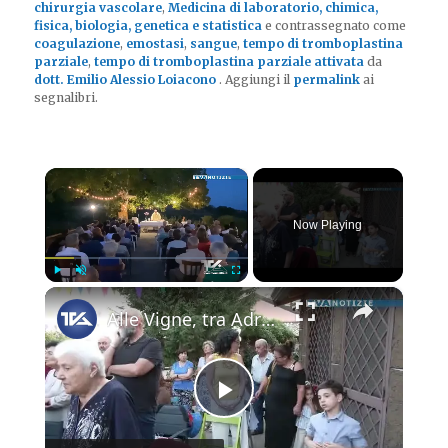
chirurgia vascolare
,
Medicina di laboratorio, chimica,
fisica, biologia, genetica e statistica
e contrassegnato come
coagulazione
,
emostasi
,
sangue
,
tempo di tromboplastina
parziale
,
tempo di tromboplastina parziale attivata
da
dott. Emilio Alessio Loiacono
. Aggiungi il
permalink
ai
segnalibri.
×
Now Playing
×
Play
Unmute
Fullscreen
Alle Vigne, tra Adrano e Biancavilla, celebrazioni in onore della Madonna della Salute concluse dome
Play