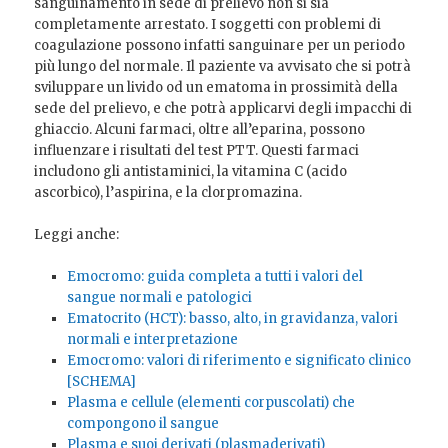
sanguinamento in sede di prelievo non si sia
completamente arrestato. I soggetti con problemi di
coagulazione possono infatti sanguinare per un periodo
più lungo del normale. Il paziente va avvisato che si potrà
sviluppare un livido od un ematoma in prossimità della
sede del prelievo, e che potrà applicarvi degli impacchi di
ghiaccio. Alcuni farmaci, oltre all’eparina, possono
influenzare i risultati del test PTT. Questi farmaci
includono gli antistaminici, la vitamina C (acido
ascorbico), l’aspirina, e la clorpromazina.
Leggi anche:
Emocromo: guida completa a tutti i valori del
sangue normali e patologici
Ematocrito (HCT): basso, alto, in gravidanza, valori
normali e interpretazione
Emocromo: valori di riferimento e significato clinico
[SCHEMA]
Plasma e cellule (elementi corpuscolati) che
compongono il sangue
Plasma e suoi derivati (plasmaderivati)