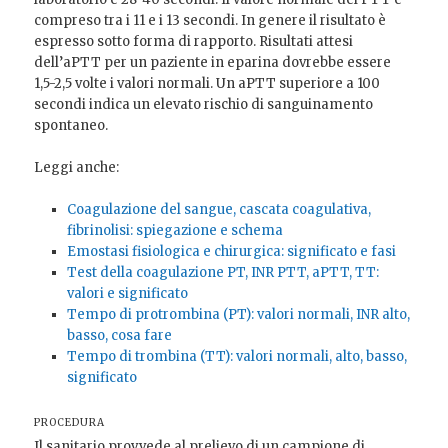
compreso tra i 11 e i 13 secondi. In genere il risultato è
espresso sotto forma di rapporto. Risultati attesi
dell’aPTT per un paziente in eparina dovrebbe essere
1,5-2,5 volte i valori normali. Un aPTT superiore a 100
secondi indica un elevato rischio di sanguinamento
spontaneo.
Leggi anche:
Coagulazione del sangue, cascata coagulativa,
fibrinolisi: spiegazione e schema
Emostasi fisiologica e chirurgica: significato e fasi
Test della coagulazione PT, INR PTT, aPTT, TT:
valori e significato
Tempo di protrombina (PT): valori normali, INR alto,
basso, cosa fare
Tempo di trombina (TT): valori normali, alto, basso,
significato
PROCEDURA
Il sanitario provvede al prelievo di un campione di