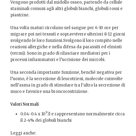
Vengono prodotti dal midollo osseo, partendo da cellule
staminali comuni agli altri globuli bianchi, globuli rossi e
piastrine.
Una volta maturi circolano nel sangue per 6-10 ore per
migrare poi nei tessuti e sopravvivere ulteriori 8-12 giorni
svolgendo le loro funzioni.Svolgono il loro compito nelle
reazioni allergiche e nella difesa da parassiti ed elminti
(vermi). Sono in grado di rilasciare mediatori per i
processi infiammatori e l’uccisione dei microbi.
Una seconda importante funzione, benchè negativa per
l’uomo, è la secrezione di leucotrieni, molecole coinvolte
nell’asma in grado di stimolare tra l’altro la secrezione di
muco e favorire una broncocostrizione.
Valori Normali
9
0.04-0.4 x 10
/l e rappresentano normalmente circa
il 2-4% dei globuli bianchi
Leggi anche: