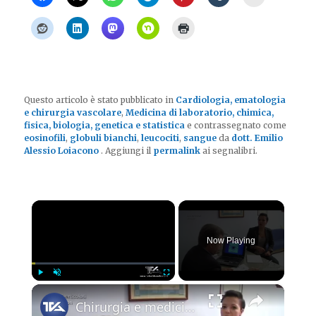
Questo articolo è stato pubblicato in
Cardiologia, ematologia
e chirurgia vascolare
,
Medicina di laboratorio, chimica,
fisica, biologia, genetica e statistica
e contrassegnato come
eosinofili
,
globuli bianchi
,
leucociti
,
sangue
da
dott. Emilio
Alessio Loiacono
. Aggiungi il
permalink
ai segnalibri.
×
Now Playing
×
Play
Unmute
Fullscreen
Chirurgia e medicina oggi - le diverticoliti del colon