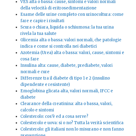
VES alta o bassa: cause, sintomi e valori normali
della velocità di eritrosedimentazione
Esame delle urine completo con urinocoltura: come
fare e capire i risultati
Scura o chiara, liquida o schiumosa: la tua urina
rivela la tua salute
Glicemia alta o bassa: valori normali, che patologie
indica e come si controlla nei diabetici
Azotemia (Urea) alta o bassa: valori, cause, sintomi e
cosa fare
Insulina alta: cause, diabete, prediabete, valori
normali e cure
Differenze tra il diabete di tipo 1 e 2 (insulino
dipendente e resistente)
Emoglobina glicata alta, valori normali, IFCC e
diabete
Clearance della creatinina: alta o bassa, valori,
calcolo e sintomi
Colesterolo: cos’è ed a cosa serve?
Colesterolo e uova: si o no? Tutta la verità scientifica
Colesterolo: gli italiani non lo misurano e non fanno
prevenzione