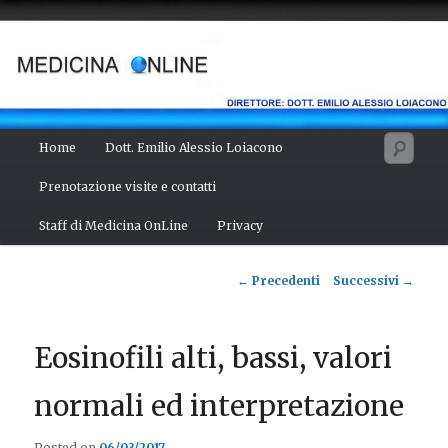
Vai
Salute del fisico, benessere della mente, bellezza del corpo. Articoli
monotematici di medicina, scienza, cultura e curiosità. Direttore:
al
dott. Emilio Alessio Loiacono – Medico Chirurgo
contenuto
principale
MEDICINA ONLINE
Menu
Cerc
Home
Dott. Emilio Alessio Loiacono
principale
Prenotazione visite e contatti
Staff di Medicina OnLine
Privacy
Navigazione
←
Precedenti
Successivi
→
articolo
Eosinofili alti, bassi, valori
normali ed interpretazione
Posted on
06/03/2017