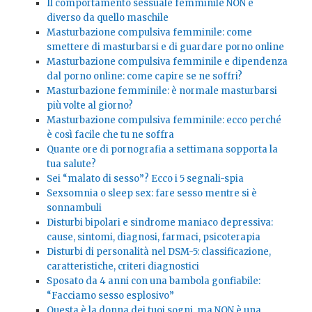
Il comportamento sessuale femminile NON è
diverso da quello maschile
Masturbazione compulsiva femminile: come
smettere di masturbarsi e di guardare porno online
Masturbazione compulsiva femminile e dipendenza
dal porno online: come capire se ne soffri?
Masturbazione femminile: è normale masturbarsi
più volte al giorno?
Masturbazione compulsiva femminile: ecco perché
è così facile che tu ne soffra
Quante ore di pornografia a settimana sopporta la
tua salute?
Sei “malato di sesso”? Ecco i 5 segnali-spia
Sexsomnia o sleep sex: fare sesso mentre si è
sonnambuli
Disturbi bipolari e sindrome maniaco depressiva:
cause, sintomi, diagnosi, farmaci, psicoterapia
Disturbi di personalità nel DSM-5: classificazione,
caratteristiche, criteri diagnostici
Sposato da 4 anni con una bambola gonfiabile:
“Facciamo sesso esplosivo”
Questa è la donna dei tuoi sogni, ma NON è una