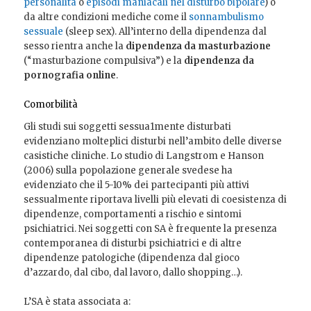
personalità
o
episodi maniacali nel disturbo bipolare
) o
da altre condizioni mediche come il
sonnambulismo
sessuale
(sleep sex). All’interno della dipendenza dal
sesso rientra anche la
dipendenza da masturbazione
(“masturbazione compulsiva”) e la
dipendenza da
pornografia online
.
Comorbilità
Gli studi sui soggetti sessua1mente disturbati
evidenziano molteplici disturbi nell’ambito delle diverse
casistiche cliniche. Lo studio di Langstrom e Hanson
(2006) sulla popolazione generale svedese ha
evidenziato che il 5-10% dei partecipanti più attivi
sessualmente riportava livelli più elevati di coesistenza di
dipendenze, comportamenti a rischio e sintomi
psichiatrici. Nei soggetti con SA è frequente la presenza
contemporanea di disturbi psichiatrici e di altre
dipendenze patologiche (dipendenza dal gioco
d’azzardo, dal cibo, dal lavoro, dallo shopping…).
L’SA è stata associata a: