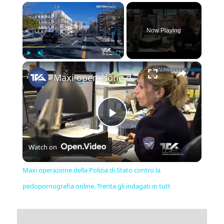
×
Now Playing
×
Play
Unmute
Fullscreen
Maxi operazione della Polizia di Stato contro la pedopornografia online. Trenta gli indagati in tutt
Play
Watch on
Video
Maxi operazione della Polizia di Stato contro la
pedopornografia online. Trenta gli indagati in tutt