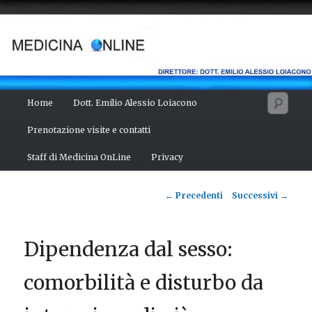
Vai
Salute del fisico, benessere della mente, bellezza del corpo. Articoli
monotematici di medicina, scienza, cultura e curiosità. Direttore:
al
dott. Emilio Alessio Loiacono – Medico Chirurgo
contenuto
principale
MEDICINA ONLINE
Menu
Cerc
Home
Dott. Emilio Alessio Loiacono
principale
Prenotazione visite e contatti
Staff di Medicina OnLine
Privacy
Navigazione
←
Precedenti
Successivi
→
articolo
Dipendenza dal sesso:
comorbilità e disturbo da