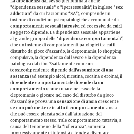
La
dipendenza dal sesso
(denominata anche
“dipendenza sessuale” o “ipersessualità”, in inglese “
sex
addiction
“, da cui l’acronimo “
SA
“), comprende un
insieme di condizioni psicopatologiche accomunate da
comportamenti sessuali intrusivi ed eccessivi da cui il
soggetto dipende
. La dipendenza sessuale appartiene
al grande gruppo delle “
dipendenze comportamentali
“,
cioè un insieme di comportamenti patologici tra cui il
disturbo da gioco d’azzardo, la cleptomania, lo shopping
compulsivo, la dipendenza dal lavoro e la dipendenza
patologica dal cibo. Esattamente come
un
tossicodipendente dipende dall’assunzione di una
sostanza
(ad esempio alcol, nicotina, cocaina o eroina),
il
dipendente comportamentale dipende da un
comportamento
(come rubare nel caso della
cleptomania o giocare nel caso del disturbo da gioco
d’azzardo) e
prova una sensazione di ansia crescente
se non può mettere in atto il comportamento
, ansia
che può essere placata solo dall’attuazione del
comportamento stesso. Tale comportamento, tuttavia, a
causa del fenomeno della “tolleranza”, aumenta
progressivamente di intensità e tende a diventare