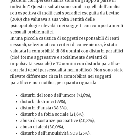
pazienti con ipersessualità sono un gruppo a parte di
individui”. Questi risultati sono simili a quelli dell’analisi
retrospettiva di molti casi sporadici eseguita da Levine
(2010) che valutava a sua volta 1’entità delle
psicopatologie rilevabili nei soggetti con comportamenti
sessuali problematici.
In una piccola casistica di soggetti responsabili di reati
sessuali, selezionati con criteri di convenienza, è stata
valutata la comorbilità di 88 uomini con disturbi parafilici
(cioè forme aggressive e socialmente devianti di
impulsività sessuale) e 32 uomini con disturbi parafilia-
correlati (cioè ipersessualità normofilica) . Non sono state
rilevate differenze circa la comorbilità nei soggetti
parafilici e norrnofilici, per quanto riguarda:
disturbi del tono dell’umore (71,6%),
disturbi distimici (55%),
disturbi d’ansia (38,3%),
disturbo da fobia sociale (21,6%),
abuso di sostanze psicoattive (40,8%),
abuso di alcol (30,0%),
disturbo dell’impulsività NOS (25%),