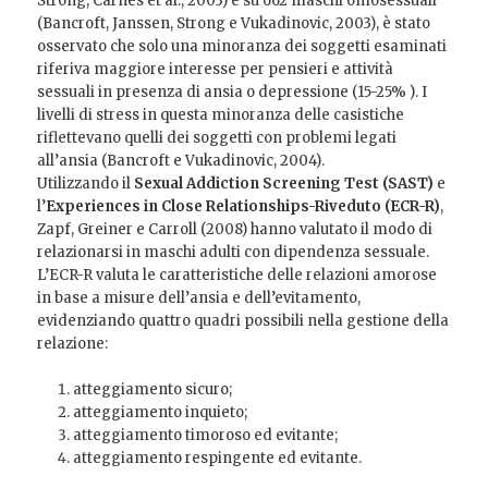
Strong, Carnes et al., 2003) e su 662 maschi omosessuali
(Bancroft, Janssen, Strong e Vukadinovic, 2003), è stato
osservato che solo una minoranza dei soggetti esaminati
riferiva maggiore interesse per pensieri e attività
sessuali in presenza di ansia o depressione (15-25% ). I
livelli di stress in questa minoranza delle casistiche
riflettevano quelli dei soggetti con problemi legati
all’ansia (Bancroft e Vukadinovic, 2004).
Utilizzando il
Sexual Addiction Screening Test (SAST)
e
l’
Experiences in Close Relationships-Riveduto (ECR-R)
,
Zapf, Greiner e Carroll (2008) hanno valutato il modo di
relazionarsi in maschi adulti con dipendenza sessuale.
L’ECR-R valuta le caratteristiche delle relazioni amorose
in base a misure dell’ansia e dell’evitamento,
evidenziando quattro quadri possibili nella gestione della
relazione:
atteggiamento sicuro;
atteggiamento inquieto;
atteggiamento timoroso ed evitante;
atteggiamento respingente ed evitante.