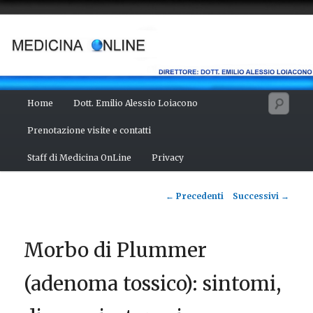
Vai
Salute del fisico, benessere della mente, bellezza del corpo. Articoli
monotematici di medicina, scienza, cultura e curiosità. Direttore:
al
dott. Emilio Alessio Loiacono – Medico Chirurgo
contenuto
principale
MEDICINA ONLINE
Menu
Cerc
Home
Dott. Emilio Alessio Loiacono
principale
Prenotazione visite e contatti
Staff di Medicina OnLine
Privacy
Navigazione
←
Precedenti
Successivi
→
articolo
Morbo di Plummer
(adenoma tossico): sintomi,