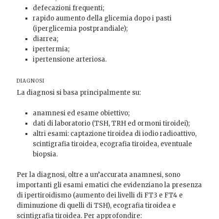
defecazioni frequenti;
rapido aumento della glicemia dopo i pasti
(iperglicemia postprandiale);
diarrea;
ipertermia;
ipertensione arteriosa.
DIAGNOSI
La diagnosi si basa principalmente su:
anamnesi ed esame obiettivo;
dati di laboratorio (TSH, TRH ed ormoni tiroidei);
altri esami: captazione tiroidea di iodio radioattivo,
scintigrafia tiroidea, ecografia tiroidea, eventuale
biopsia.
Per la diagnosi, oltre a un’accurata anamnesi, sono
importanti gli esami ematici che evidenziano la presenza
di ipertiroidismo (aumento dei livelli di FT3 e FT4 e
diminuzione di quelli di TSH), ecografia tiroidea e
scintigrafia tiroidea. Per approfondire: