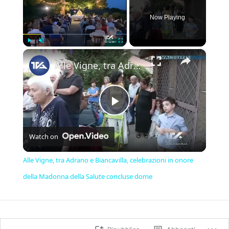
Now Playing
×
Play
Unmute
Fullscreen
Alle Vigne, tra Adrano e Biancavilla, celebrazioni in onore della Madonna della Salute concluse dome
Play
Watch on
Video
Alle Vigne, tra Adrano e Biancavilla, celebrazioni in onore
della Madonna della Salute concluse dome