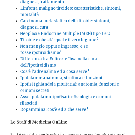
diagnosi, trattamento
Linfoma maligno tiroideo: caratteristiche, sintomi,
mortalità
Carcinoma metastatico della tiroide: sintomi,
diagnosi, cura
Neoplasie Endocrine Multiple (MEN) tipo 1 e 2
Tiroide e obesità: qual è il vero legame?
Non mangio eppure ingrasso, e se
fosse ipotiroidismo?
Differenza tra Eutirox e Ibsa nella cura
dell’ipotiroidismo
Cos’è l’adrenalina ed a cosa serve?
Ipotalamo: anatomia, struttura e funzioni
Ipofisi (ghiandola pituitaria): anatomia, funzioni e
ormoni secreti
Asse ipotalamo-ipofisario: fisiologia e ormoni
rilasciati
Dopammina: cos’è ed a che serve?
Lo Staff di Medicina OnLine
Se ti è piaciuto questo articolo e vuoi essere aggiornato sui nostri