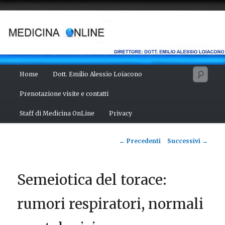
Vai
Salute del fisico, benessere della mente, bellezza del corpo. Articoli
monotematici di medicina, scienza, cultura e curiosità. Direttore:
al
dott. Emilio Alessio Loiacono – Medico Chirurgo
contenuto
principale
MEDICINA ONLINE
Menu
Cerc
Home
Dott. Emilio Alessio Loiacono
principale
Prenotazione visite e contatti
Staff di Medicina OnLine
Privacy
Navigazione
←
Precedenti
Successivi
→
articolo
Semeiotica del torace:
rumori respiratori, normali