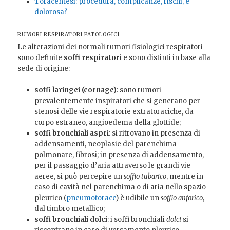
Toracentesi: procedura, complicanze, rischi, è
dolorosa?
RUMORI RESPIRATORI PATOLOGICI
Le alterazioni dei normali rumori fisiologici respiratori
sono definite
soffi respiratori
e sono distinti in base alla
sede di origine:
soffi laringei (cornage)
: sono rumori
prevalentemente inspiratori che si generano per
stenosi delle vie respiratorie extratoraciche, da
corpo estraneo, angioedema della glottide;
soffi bronchiali aspri
: si ritrovano in presenza di
addensamenti, neoplasie del parenchima
polmonare, fibrosi; in presenza di addensamento,
per il passaggio d’aria attraverso le grandi vie
aeree, si può percepire un
soffio tubarico
, mentre in
caso di cavità nel parenchima o di aria nello spazio
pleurico (
pneumotorace
) è udibile un
soffio anforico
,
dal timbro metallico;
soffi bronchiali dolci
: i soffi bronchiali
dolci
si