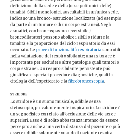
definizione della sede e della (o, se polifonici, delle)
tonalità. Sibili monofonici, auscultabili in un’unica sede,
indicano una bronco-ostruzione localizzata (ad esempio
da parte di un tumore o di un corpo estraneo). Negli
asmatici, con broncospasmo reversibile, i
broncodilatatori possono abolire i sibili o ridurre la
tonalità e la proporzione del ciclo respiratorio da essi
occupato. Le
prove di funzionalità respiratoria
sono utili
nella valutazione del respiro sibilante; una rx torace è
importante per escludere altre patologie quali tumori o
corpi estranei. Un respiro sibilante persistente può
giustificare speciali procedure diagnostiche, quali la
citologia dell’espettorato e la
fibrobroncoscopia
.
STRIDORE
Lo stridore è un suono musicale, udibile senza
stetoscopio, prevalentemente inspiratorio. Lo stridore è
un segno fisico correlato all’occlusione delle vie aeree
superiori. Esso è di solito abbastanza intenso da essere
percepito anche a una certa distanza dal paziente o può
essere udibile solamente quando il paziente respira