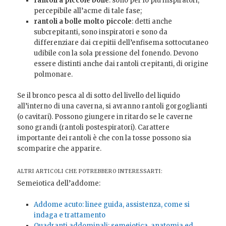
rantoli a piccole bolle
: sono per lo più inspiratori,
percepibile all’acme di tale fase;
rantoli a bolle molto piccole
: detti anche
subcrepitanti, sono inspiratori e sono da
differenziare dai crepitii dell’enfisema sottocutaneo
udibile con la sola pressione del fonendo. Devono
essere distinti anche dai rantoli crepitanti, di origine
polmonare.
Se il bronco pesca al di sotto del livello del liquido
all’interno di una caverna, si avranno rantoli gorgoglianti
(o cavitari). Possono giungere in ritardo se le caverne
sono grandi (rantoli postespiratori). Carattere
importante dei rantoli è che con la tosse possono sia
scomparire che apparire.
ALTRI ARTICOLI CHE POTREBBERO INTERESSARTI:
Semeiotica dell’addome:
Addome acuto: linee guida, assistenza, come si
indaga e trattamento
Quadranti addominali: semeiotica, anatomia ed