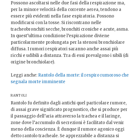
Possono ascoltarsi nelle due fasi della respirazione ma,
per la minore velocità della corrente aerea, tendono a
essere più evidenti nella fase espiratoria. Possono
modificarsi con la tosse. Si riscontrano nelle
tracheobronchiti secche, bronchiti croniche e acute, asma.
In quest’ultima condizione l’espirazione diviene
particolarmente prolungata per la stenosi bronchiolare
diffusa. I rumori respiratori saranno anche assai più
ricchi e udibili a distanza. Tra di essi prevalgono i sibili (di
origine bronchiolare).
Leggi anche:
Rantolo della morte: il respiro rumoroso che
segnala morte imminente
RANTOLI
Rantolo fu definito dagli antichi quel particolare rumore,
di assai grave significato prognostico, che si produce per
il passaggio dell’aria attraverso la trachea e il laringe,
zone dove l’accumulo di secrezioni è facilitato dal venir
meno della coscienza. È dunque il rumore agonico oggi
detto rantolo tracheale. Se apprezzabile a distanza si