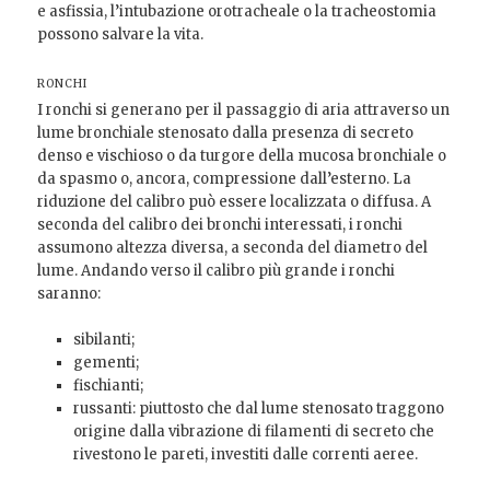
e asfissia, l’intubazione orotracheale o la tracheostomia
possono salvare la vita.
RONCHI
I ronchi si generano per il passaggio di aria attraverso un
lume bronchiale stenosato dalla presenza di secreto
denso e vischioso o da turgore della mucosa bronchiale o
da spasmo o, ancora, compressione dall’esterno. La
riduzione del calibro può essere localizzata o diffusa. A
seconda del calibro dei bronchi interessati, i ronchi
assumono altezza diversa, a seconda del diametro del
lume. Andando verso il calibro più grande i ronchi
saranno:
sibilanti;
gementi;
fischianti;
russanti: piuttosto che dal lume stenosato traggono
origine dalla vibrazione di filamenti di secreto che
rivestono le pareti, investiti dalle correnti aeree.