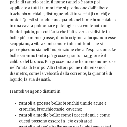
parla di rantolo orale. Il nome rantolo è stato poi
applicato a tutti i rumori che si producono dall’albero
tracheobronchiale, distinguendoli in secchi (i ronchi) e
umidi. Questi si producono quando nel lume bronchiale o
in una cavità polmonare patologica sia contenuto un
fluido liquido, per cui l’aria che l’attraversa si divide in
bolle più o meno grosse, dando origine, allorquando esse
scoppiano, a vibrazioni sonore intermittenti che si
percepiscono sia nell’inspirazione che all’espirazione. Le
bolle saranno tanto più grosse quanto maggiore è il
calibro del bronco. Più grosse ma anche meno numerose
nell’unità di tempo. Altri fattori poi ne influenzano il
diametro, come la velocità della corrente, la quantità di
liquido, la sua densità.
I rantoli vengono distinti in
rantoli a grosse bolle
: bronchiti umide acute e
croniche, bronchiectasie, caverne;
rantoli a medie bolle
: come i precedenti, e come
questi possono essere in- e/o espiratori;