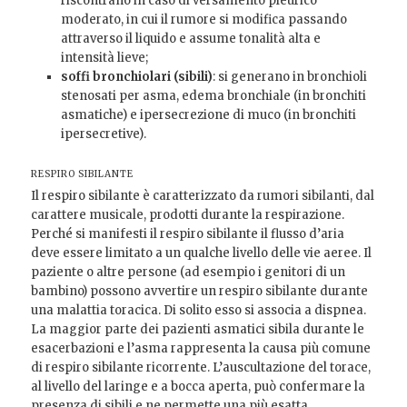
riscontrano in caso di versamento pleurico
moderato, in cui il rumore si modifica passando
attraverso il liquido e assume tonalità alta e
intensità lieve;
soffi bronchiolari (sibili)
: si generano in bronchioli
stenosati per asma, edema bronchiale (in bronchiti
asmatiche) e ipersecrezione di muco (in bronchiti
ipersecretive).
RESPIRO SIBILANTE
Il respiro sibilante è caratterizzato da rumori sibilanti, dal
carattere musicale, prodotti durante la respirazione.
Perché si manifesti il respiro sibilante il flusso d’aria
deve essere limitato a un qualche livello delle vie aeree. Il
paziente o altre persone (ad esempio i genitori di un
bambino) possono avvertire un respiro sibilante durante
una malattia toracica. Di solito esso si associa a dispnea.
La maggior parte dei pazienti asmatici sibila durante le
esacerbazioni e l’asma rappresenta la causa più comune
di respiro sibilante ricorrente. L’auscultazione del torace,
al livello del laringe e a bocca aperta, può confermare la
presenza di sibili e ne permette una più esatta