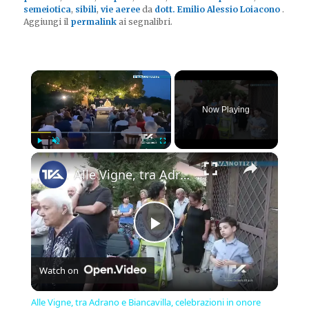
semeiotica
,
sibili
,
vie aeree
da
dott. Emilio Alessio Loiacono
.
Aggiungi il
permalink
ai segnalibri.
×
Now Playing
×
Play
Unmute
Fullscreen
Alle Vigne, tra Adrano e Biancavilla, celebrazioni in onore della Madonna della Salute concluse dome
Play
Watch on
Video
Alle Vigne, tra Adrano e Biancavilla, celebrazioni in onore