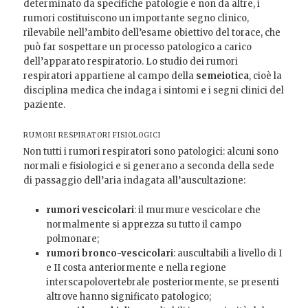
determinato da specifiche patologie e non da altre, i
rumori costituiscono un importante segno clinico,
rilevabile nell’ambito dell’esame obiettivo del torace, che
può far sospettare un processo patologico a carico
dell’apparato respiratorio. Lo studio dei rumori
respiratori appartiene al campo della
semeiotica
, cioè la
disciplina medica che indaga i sintomi e i segni clinici del
paziente.
RUMORI RESPIRATORI FISIOLOGICI
Non tutti i rumori respiratori sono patologici: alcuni sono
normali e fisiologici e si generano a seconda della sede
di passaggio dell’aria indagata all’auscultazione:
rumori vescicolari
: il murmure vescicolare che
normalmente si apprezza su tutto il campo
polmonare;
rumori bronco-vescicolari
: auscultabili a livello di I
e II costa anteriormente e nella regione
interscapolovertebrale posteriormente, se presenti
altrove hanno significato patologico;