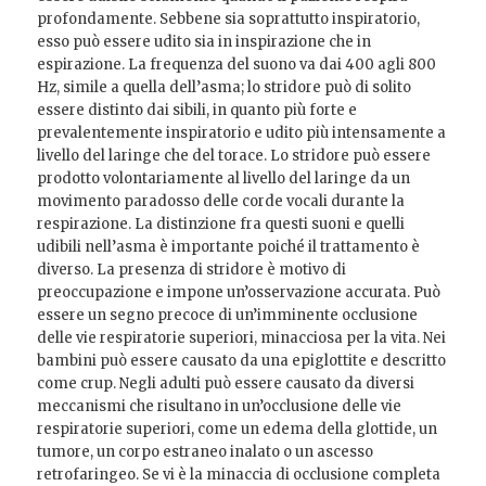
profondamente. Sebbene sia soprattutto inspiratorio,
esso può essere udito sia in inspirazione che in
espirazione. La frequenza del suono va dai 400 agli 800
Hz, simile a quella dell’asma; lo stridore può di solito
essere distinto dai sibili, in quanto più forte e
prevalentemente inspiratorio e udito più intensamente a
livello del laringe che del torace. Lo stridore può essere
prodotto volontariamente al livello del laringe da un
movimento paradosso delle corde vocali durante la
respirazione. La distinzione fra questi suoni e quelli
udibili nell’asma è importante poiché il trattamento è
diverso. La presenza di stridore è motivo di
preoccupazione e impone un’osservazione accurata. Può
essere un segno precoce di un’imminente occlusione
delle vie respiratorie superiori, minacciosa per la vita. Nei
bambini può essere causato da una epiglottite e descritto
come crup. Negli adulti può essere causato da diversi
meccanismi che risultano in un’occlusione delle vie
respiratorie superiori, come un edema della glottide, un
tumore, un corpo estraneo inalato o un ascesso
retrofaringeo. Se vi è la minaccia di occlusione completa