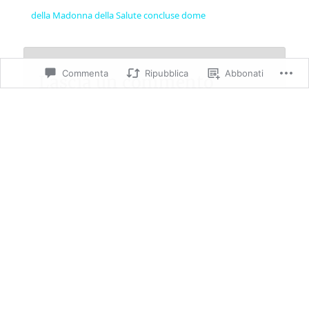
della Madonna della Salute concluse dome
Commenta
Ripubblica
Abbonati
Lascia un commento
Scrivi un Commento...
Lascia un commento (accesso
Commenta
opzionale).
Questo sito utilizza Akismet per ridurre lo spam.
Scopri
come vengono elaborati i dati derivati dai commenti
.