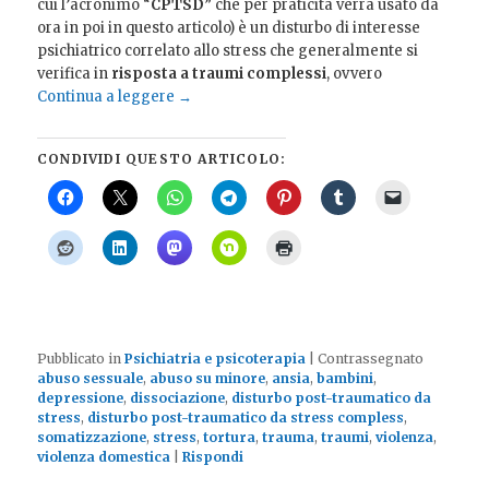
cui l’acronimo “
CPTSD
” che per praticità verrà usato da
ora in poi in questo articolo) è un disturbo di interesse
psichiatrico correlato allo stress che generalmente si
verifica in
risposta a traumi complessi
, ovvero
Continua a leggere
→
CONDIVIDI QUESTO ARTICOLO:
Pubblicato in
Psichiatria e psicoterapia
|
Contrassegnato
abuso sessuale
,
abuso su minore
,
ansia
,
bambini
,
depressione
,
dissociazione
,
disturbo post-traumatico da
stress
,
disturbo post-traumatico da stress compless
,
somatizzazione
,
stress
,
tortura
,
trauma
,
traumi
,
violenza
,
violenza domestica
|
Rispondi