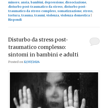
minore
,
ansia
,
bambini
,
depressione
,
dissociazione
,
disturbo post-traumatico da stress
,
disturbo post-
traumatico da stress compless
,
somatizzazione
,
stress
,
tortura
,
trauma
,
traumi
,
violenza
,
violenza domestica
|
Rispondi
Disturbo da stress post-
traumatico complesso:
sintomi in bambini e adulti
Posted on
12/07/2024