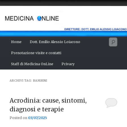
Vai
Vai
Salute del fisico, benessere della mente, bellezza del corpo. Articoli
monotematici di medicina, scienza, cultura e curiosità. Direttore:
al
al
dott. Emilio Alessio Loiacono – Medico Chirurgo
contenuto
contenuto
principale
secondario
MEDICINA ONLINE
Menu
Cerc
Home
Dott. Emilio Alessio Loiacono
principale
Prenotazione visite e contatti
Staff di Medicina OnLine
Privacy
ARCHIVI TAG:
BAMBINI
Acrodinia: cause, sintomi,
diagnosi e terapie
Posted on
03/07/2025