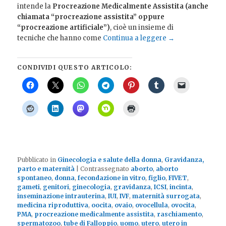
intende la
Procreazione Medicalmente Assistita (anche
chiamata “procreazione assistita” oppure
“procreazione artificiale”)
, cioè un insieme di
tecniche che hanno come
Continua a leggere
→
CONDIVIDI QUESTO ARTICOLO:
Pubblicato in
Ginecologia e salute della donna
,
Gravidanza,
parto e maternità
|
Contrassegnato
aborto
,
aborto
spontaneo
,
donna
,
fecondazione in vitro
,
figlio
,
FIVET
,
gameti
,
genitori
,
ginecologia
,
gravidanza
,
ICSI
,
incinta
,
inseminazione intrauterina
,
IUI
,
IVF
,
maternità surrogata
,
medicina riproduttiva
,
oocita
,
ovaio
,
ovocellula
,
ovocita
,
PMA
,
procreazione medicalmente assistita
,
raschiamento
,
spermatozoo
,
tube di Falloppio
,
uomo
,
utero
,
utero in