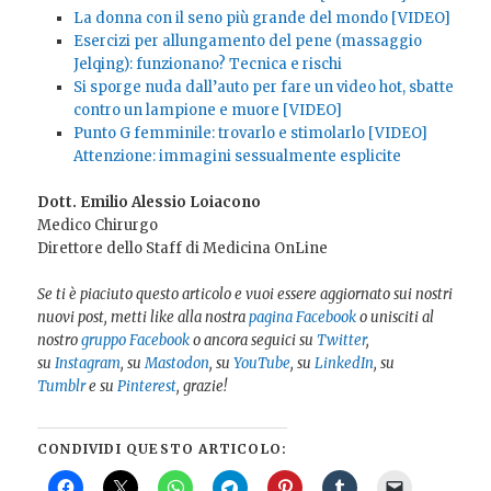
La donna con il seno più grande del mondo [VIDEO]
Esercizi per allungamento del pene (massaggio
Jelqing): funzionano? Tecnica e rischi
Si sporge nuda dall’auto per fare un video hot, sbatte
contro un lampione e muore [VIDEO]
Punto G femminile: trovarlo e stimolarlo [VIDEO]
Attenzione: immagini sessualmente esplicite
Dott. Emilio Alessio Loiacono
Medico Chirurgo
Direttore dello Staff di Medicina OnLine
Se ti è piaciuto questo articolo e vuoi essere aggiornato sui nostri
nuovi post, metti like alla nostra
pagina Facebook
o unisciti al
nostro
gruppo Facebook
o ancora seguici su
Twitter
,
su
Instagram
, su
Mastodon
, su
YouTube
, su
LinkedIn
, su
Tumblr
e su
Pinterest
, grazie!
CONDIVIDI QUESTO ARTICOLO: