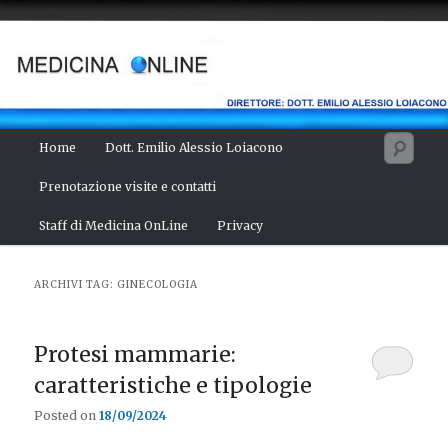
Vai
Vai
Salute del fisico, benessere della mente, bellezza del corpo. Articoli
monotematici di medicina, scienza, cultura e curiosità. Direttore:
al
al
dott. Emilio Alessio Loiacono – Medico Chirurgo
contenuto
contenuto
principale
secondario
MEDICINA ONLINE
Menu
Cerc
Home
Dott. Emilio Alessio Loiacono
principale
Prenotazione visite e contatti
Staff di Medicina OnLine
Privacy
ARCHIVI TAG:
GINECOLOGIA
Protesi mammarie:
caratteristiche e tipologie
Posted on
18/09/2024