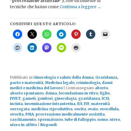
“procreazione artificiale”)
, cioè un insieme di
tecniche che hanno come
Continua a leggere
→
CONDIVIDI QUESTO ARTICOLO:
Pubblicato in
Ginecologia e salute della donna
,
Gravidanza,
parto e maternità
,
Medicina legale, criminologia, danni
medici e medicina del lavoro
|
Contrassegnato
aborto
,
aborto spontaneo
,
donna
,
fecondazione in vitro
,
figlio
,
FIVET
,
gameti
,
genitori
,
ginecologia
,
gravidanza
,
ICSI
,
incinta
,
inseminazione intrauterina
,
IUI
,
IVF
,
maternità
surrogata
,
medicina riproduttiva
,
oocita
,
ovaio
,
ovocellula
,
ovocita
,
PMA
,
procreazione medicalmente assistita
,
raschiamento
,
spermatozoo
,
tube di Falloppio
,
uomo
,
utero
,
utero in affitto
|
Rispondi