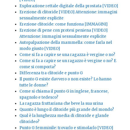
Esplorazione rettale digitale della prostata [VIDEO]
Erezione di clitoride [VIDEO] Attenzione: immagini
sessualmente esplicite
Erezione clitoride: come funziona [IMMAGINI]
Erezione di pene con protesi peniena [VIDEO]
Attenzione: immagini sessualmente esplicite
Autopalpazione della mammella: come farla nel
modo giusto [VIDEO]
Come si fa a capire se una ragazza è vergine o no?
Come si fa a capire se un ragazzo è vergine o no? E
come si comporta?
Differenza tra clitoride e punto G
Il punto G esiste davvero o non esiste? Lo hanno
tutte le donne?
Come si chiama il punto G in inglese, francese,
spagnolo e tedesco?
La ragazza fruttariana che beve la sua urina
Quanto è lungo il clitoride più grande del mondo?
Qual è la lunghezza media di clitoride e glande
clitorideo?
Punto G femminile: trovarlo e stimolarlo [VIDEO]