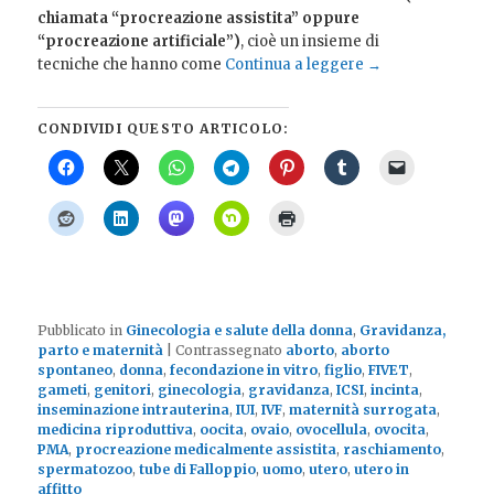
chiamata “procreazione assistita” oppure
“procreazione artificiale”)
, cioè un insieme di
tecniche che hanno come
Continua a leggere
→
CONDIVIDI QUESTO ARTICOLO:
Pubblicato in
Ginecologia e salute della donna
,
Gravidanza,
parto e maternità
|
Contrassegnato
aborto
,
aborto
spontaneo
,
donna
,
fecondazione in vitro
,
figlio
,
FIVET
,
gameti
,
genitori
,
ginecologia
,
gravidanza
,
ICSI
,
incinta
,
inseminazione intrauterina
,
IUI
,
IVF
,
maternità surrogata
,
medicina riproduttiva
,
oocita
,
ovaio
,
ovocellula
,
ovocita
,
PMA
,
procreazione medicalmente assistita
,
raschiamento
,
spermatozoo
,
tube di Falloppio
,
uomo
,
utero
,
utero in
affitto