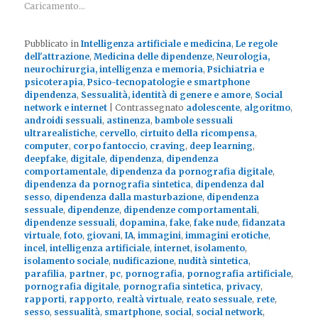
Caricamento...
Pubblicato in
Intelligenza artificiale e medicina
,
Le regole
dell'attrazione
,
Medicina delle dipendenze
,
Neurologia,
neurochirurgia, intelligenza e memoria
,
Psichiatria e
psicoterapia
,
Psico-tecnopatologie e smartphone
dipendenza
,
Sessualità, identità di genere e amore
,
Social
network e internet
|
Contrassegnato
adolescente
,
algoritmo
,
androidi sessuali
,
astinenza
,
bambole sessuali
ultrarealistiche
,
cervello
,
cirtuito della ricompensa
,
computer
,
corpo fantoccio
,
craving
,
deep learning
,
deepfake
,
digitale
,
dipendenza
,
dipendenza
comportamentale
,
dipendenza da pornografia digitale
,
dipendenza da pornografia sintetica
,
dipendenza dal
sesso
,
dipendenza dalla masturbazione
,
dipendenza
sessuale
,
dipendenze
,
dipendenze comportamentali
,
dipendenze sessuali
,
dopamina
,
fake
,
fake nude
,
fidanzata
virtuale
,
foto
,
giovani
,
IA
,
immagini
,
immagini erotiche
,
incel
,
intelligenza artificiale
,
internet
,
isolamento
,
isolamento sociale
,
nudificazione
,
nudità sintetica
,
parafilia
,
partner
,
pc
,
pornografia
,
pornografia artificiale
,
pornografia digitale
,
pornografia sintetica
,
privacy
,
rapporti
,
rapporto
,
realtà virtuale
,
reato sessuale
,
rete
,
sesso
,
sessualità
,
smartphone
,
social
,
social network
,