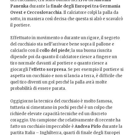
Panenka
durante la
finale degli Europei tra Germania
Ovest e Ceccoslovacchia
. Il calciatore colpì la palla da
sotto, in maniera così decisa che questa si alzò e scavalcò
il portiere.
Effettuato in movimento o durante un rigore, il segreto
del cucchiaio sta nell’arrivare bene sopra il pallone e
calciarlo con il
collo del piede
; la sua buona riuscita
dipende poi da quanto il calciatore riesce a fingere un
tiro normale davanti al portiere o quanto riesce a
giocargli l’
effetto sorpresa
. Se per esempio il portiere si
aspetta un cucchiaio e non si lancia a terra, è difficile che
quel tiro diventi un gol perché la palla avrà molte
probabilità di essere parata.
Oggigiorno la tecnica del cucchiaio è molto famosa,
tuttavia si cimentano in pochi perché è un colpo che
richiede elevate capacità tecniche ed un discreto
coraggio. Un campione che relativamente di recente ha
fatto un cucchiaio impeccabile è
Andrea Pirlo
durante la
partita Italia – Inghilterra, quarti di finale degli Europei