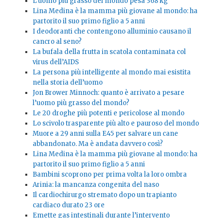
L’uomo più grasso del mondo pesa 368 kg
Lina Medina è la mamma più giovane al mondo: ha
partorito il suo primo figlio a 5 anni
I deodoranti che contengono alluminio causano il
cancro al seno?
La bufala della frutta in scatola contaminata col
virus dell’AIDS
La persona più intelligente al mondo mai esistita
nella storia dell’uomo
Jon Brower Minnoch: quanto è arrivato a pesare
l’uomo più grasso del mondo?
Le 20 droghe più potenti e pericolose al mondo
Lo scivolo trasparente più alto e pauroso del mondo
Muore a 29 anni sulla E45 per salvare un cane
abbandonato. Ma è andata davvero così?
Lina Medina è la mamma più giovane al mondo: ha
partorito il suo primo figlio a 5 anni
Bambini scoprono per prima volta la loro ombra
Arinia: la mancanza congenita del naso
Il cardiochirurgo stremato dopo un trapianto
cardiaco durato 23 ore
Emette gas intestinali durante l’intervento