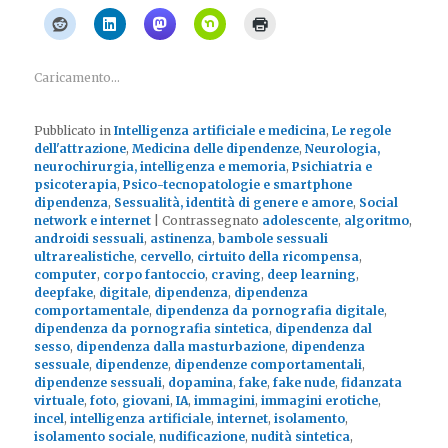
Caricamento...
Pubblicato in
Intelligenza artificiale e medicina
,
Le regole
dell'attrazione
,
Medicina delle dipendenze
,
Neurologia,
neurochirurgia, intelligenza e memoria
,
Psichiatria e
psicoterapia
,
Psico-tecnopatologie e smartphone
dipendenza
,
Sessualità, identità di genere e amore
,
Social
network e internet
|
Contrassegnato
adolescente
,
algoritmo
,
androidi sessuali
,
astinenza
,
bambole sessuali
ultrarealistiche
,
cervello
,
cirtuito della ricompensa
,
computer
,
corpo fantoccio
,
craving
,
deep learning
,
deepfake
,
digitale
,
dipendenza
,
dipendenza
comportamentale
,
dipendenza da pornografia digitale
,
dipendenza da pornografia sintetica
,
dipendenza dal
sesso
,
dipendenza dalla masturbazione
,
dipendenza
sessuale
,
dipendenze
,
dipendenze comportamentali
,
dipendenze sessuali
,
dopamina
,
fake
,
fake nude
,
fidanzata
virtuale
,
foto
,
giovani
,
IA
,
immagini
,
immagini erotiche
,
incel
,
intelligenza artificiale
,
internet
,
isolamento
,
isolamento sociale
,
nudificazione
,
nudità sintetica
,