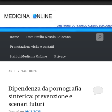
Vai
Vai
Salute del fisico, benessere della mente, bellezza del corpo. Articoli
monotematici di medicina, scienza, cultura e curiosità. Direttore:
al
al
dott. Emilio Alessio Loiacono – Medico Chirurgo
contenuto
contenuto
principale
secondario
MEDICINA ONLINE
Menu
Cerc
Home
Dott. Emilio Alessio Loiacono
principale
Prenotazione visite e contatti
Staff di Medicina OnLine
Privacy
ARCHIVI TAG:
RETE
Dipendenza da pornografia
sintetica: prevenzione e
scenari futuri
Posted on
01/12/2025