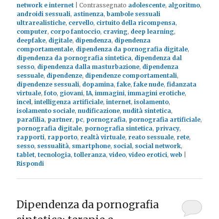
network e internet
|
Contrassegnato
adolescente
,
algoritmo
,
androidi sessuali
,
astinenza
,
bambole sessuali
ultrarealistiche
,
cervello
,
cirtuito della ricompensa
,
computer
,
corpo fantoccio
,
craving
,
deep learning
,
deepfake
,
digitale
,
dipendenza
,
dipendenza
comportamentale
,
dipendenza da pornografia digitale
,
dipendenza da pornografia sintetica
,
dipendenza dal
sesso
,
dipendenza dalla masturbazione
,
dipendenza
sessuale
,
dipendenze
,
dipendenze comportamentali
,
dipendenze sessuali
,
dopamina
,
fake
,
fake nude
,
fidanzata
virtuale
,
foto
,
giovani
,
IA
,
immagini
,
immagini erotiche
,
incel
,
intelligenza artificiale
,
internet
,
isolamento
,
isolamento sociale
,
nudificazione
,
nudità sintetica
,
parafilia
,
partner
,
pc
,
pornografia
,
pornografia artificiale
,
pornografia digitale
,
pornografia sintetica
,
privacy
,
rapporti
,
rapporto
,
realtà virtuale
,
reato sessuale
,
rete
,
sesso
,
sessualità
,
smartphone
,
social
,
social network
,
tablet
,
tecnologia
,
tolleranza
,
video
,
video erotici
,
web
|
Rispondi
Dipendenza da pornografia