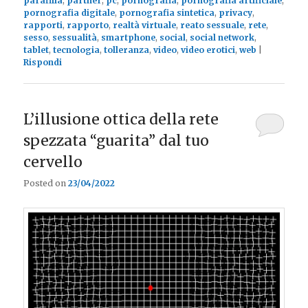
parafilia
,
partner
,
pc
,
pornografia
,
pornografia artificiale
,
pornografia digitale
,
pornografia sintetica
,
privacy
,
rapporti
,
rapporto
,
realtà virtuale
,
reato sessuale
,
rete
,
sesso
,
sessualità
,
smartphone
,
social
,
social network
,
tablet
,
tecnologia
,
tolleranza
,
video
,
video erotici
,
web
|
Rispondi
L’illusione ottica della rete
spezzata “guarita” dal tuo
cervello
Posted on
23/04/2022