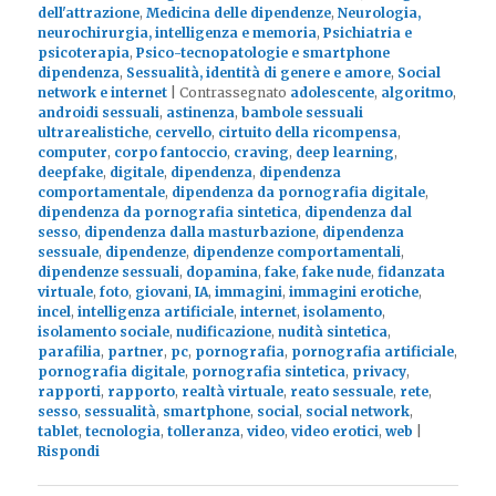
dell'attrazione
,
Medicina delle dipendenze
,
Neurologia,
neurochirurgia, intelligenza e memoria
,
Psichiatria e
psicoterapia
,
Psico-tecnopatologie e smartphone
dipendenza
,
Sessualità, identità di genere e amore
,
Social
network e internet
|
Contrassegnato
adolescente
,
algoritmo
,
androidi sessuali
,
astinenza
,
bambole sessuali
ultrarealistiche
,
cervello
,
cirtuito della ricompensa
,
computer
,
corpo fantoccio
,
craving
,
deep learning
,
deepfake
,
digitale
,
dipendenza
,
dipendenza
comportamentale
,
dipendenza da pornografia digitale
,
dipendenza da pornografia sintetica
,
dipendenza dal
sesso
,
dipendenza dalla masturbazione
,
dipendenza
sessuale
,
dipendenze
,
dipendenze comportamentali
,
dipendenze sessuali
,
dopamina
,
fake
,
fake nude
,
fidanzata
virtuale
,
foto
,
giovani
,
IA
,
immagini
,
immagini erotiche
,
incel
,
intelligenza artificiale
,
internet
,
isolamento
,
isolamento sociale
,
nudificazione
,
nudità sintetica
,
parafilia
,
partner
,
pc
,
pornografia
,
pornografia artificiale
,
pornografia digitale
,
pornografia sintetica
,
privacy
,
rapporti
,
rapporto
,
realtà virtuale
,
reato sessuale
,
rete
,
sesso
,
sessualità
,
smartphone
,
social
,
social network
,
tablet
,
tecnologia
,
tolleranza
,
video
,
video erotici
,
web
|
Rispondi