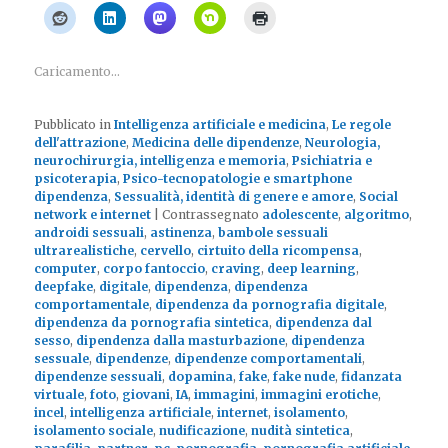
Caricamento...
Pubblicato in
Intelligenza artificiale e medicina
,
Le regole
dell'attrazione
,
Medicina delle dipendenze
,
Neurologia,
neurochirurgia, intelligenza e memoria
,
Psichiatria e
psicoterapia
,
Psico-tecnopatologie e smartphone
dipendenza
,
Sessualità, identità di genere e amore
,
Social
network e internet
|
Contrassegnato
adolescente
,
algoritmo
,
androidi sessuali
,
astinenza
,
bambole sessuali
ultrarealistiche
,
cervello
,
cirtuito della ricompensa
,
computer
,
corpo fantoccio
,
craving
,
deep learning
,
deepfake
,
digitale
,
dipendenza
,
dipendenza
comportamentale
,
dipendenza da pornografia digitale
,
dipendenza da pornografia sintetica
,
dipendenza dal
sesso
,
dipendenza dalla masturbazione
,
dipendenza
sessuale
,
dipendenze
,
dipendenze comportamentali
,
dipendenze sessuali
,
dopamina
,
fake
,
fake nude
,
fidanzata
virtuale
,
foto
,
giovani
,
IA
,
immagini
,
immagini erotiche
,
incel
,
intelligenza artificiale
,
internet
,
isolamento
,
isolamento sociale
,
nudificazione
,
nudità sintetica
,