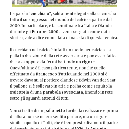
La parola
“cucchiaio”
, solitamente legata alla cucina, ha
fatto il suo ingresso nel mondo del calcio a partire dal
2000. In particolare, è la semifinale tra Italia e Olanda
durante gli
Europei 2000
a venir segnata come data
storica, vale a dire come data di nascita di questa tecnica.
Il cucchiaio nel calcio è infatti un modo per calciare la
palla in direzione della rete avversaria e può esser fatto
di corsa oppure da fermi battendo un
rigore
.
Quest’ultimo è il caso più ricorrente, nonché quello
effettuato da
Francesco Totti
quando nel 2000 si è
trovato davanti al portiere olandese Edwin Van der Saar.
Il pallone si è sollevato in aria e poi ha come seguito la
traiettoria di una
parabola rovesciata
, finendo in rete
sotto gli sguardi attoniti di tutti.
Non si tratta di un
pallonetto
facile da realizzare e prima
di allora non se ne era sentito parlare, ma un rigore
simile a quello di Totti, che è ben presto divenuto il padre
del cucchiaio, era stato battuto nel
1976
da
Antonin