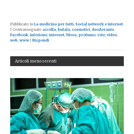
Pubblicato in
La medicina per tutti
,
Social network e internet
|
Contrassegnato
ascella
,
bufala
,
cosmetici
,
deodorante
,
Facebook
,
infezione
,
internet
,
Nivea
,
profumo
,
rete
,
video
,
web
,
www
|
Rispondi
Articoli meno recenti