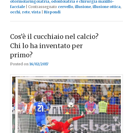
otorinolaringoiatria, odontoiatria e chirurgia maxillo-
facciale
|
Contrassegnato
cervello
,
illusione
,
illusione ottica
,
occhi
,
rete
,
vista
|
Rispondi
Cos’è il cucchiaio nel calcio?
Chi lo ha inventato per
primo?
Posted on
16/02/2017