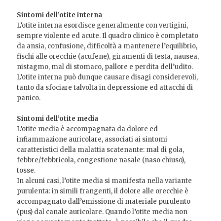
Sintomi dell’otite interna
L’otite interna esordisce generalmente con vertigini,
sempre violente ed acute. Il quadro clinico è completato
da ansia, confusione, difficoltà a mantenere l’equilibrio,
fischi alle orecchie (acufene), giramenti di testa, nausea,
nistagmo, mal di stomaco, pallore e perdita dell’udito.
L’otite interna può dunque causare disagi considerevoli,
tanto da sfociare talvolta in depressione ed attacchi di
panico.
Sintomi dell’otite media
L’otite media è accompagnata da dolore ed
infiammazione auricolare, associati ai sintomi
caratteristici della malattia scatenante: mal di gola,
febbre/febbricola, congestione nasale (naso chiuso),
tosse.
In alcuni casi, l’otite media si manifesta nella variante
purulenta: in simili frangenti, il dolore alle orecchie è
accompagnato dall’emissione di materiale purulento
(pus) dal canale auricolare. Quando l’otite media non