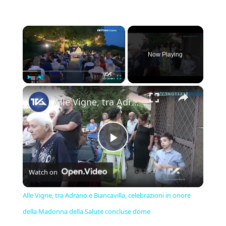
×
Now Playing
×
Play
Unmute
Fullscreen
Alle Vigne, tra Adrano e Biancavilla, celebrazioni in onore della Madonna della Salute concluse dome
Play
Watch on
Video
Alle Vigne, tra Adrano e Biancavilla, celebrazioni in onore
della Madonna della Salute concluse dome