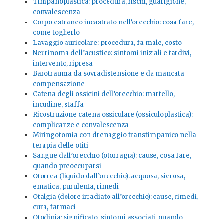
Timpanoplastica: procedura, rischi, guarigione,
convalescenza
Corpo estraneo incastrato nell’orecchio: cosa fare,
come toglierlo
Lavaggio auricolare: procedura, fa male, costo
Neurinoma dell’acustico: sintomi iniziali e tardivi,
intervento, ripresa
Barotrauma da sovradistensione e da mancata
compensazione
Catena degli ossicini dell’orecchio: martello,
incudine, staffa
Ricostruzione catena ossiculare (ossiculoplastica):
complicanze e convalescenza
Miringotomia con drenaggio transtimpanico nella
terapia delle otiti
Sangue dall’orecchio (otorragia): cause, cosa fare,
quando preoccuparsi
Otorrea (liquido dall’orecchio): acquosa, sierosa,
ematica, purulenta, rimedi
Otalgia (dolore irradiato all’orecchio): cause, rimedi,
cura, farmaci
Otodinia: significato, sintomi associati, quando