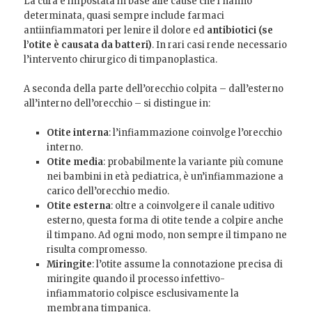
La cura è impostata in base alle cause che l’hanno
determinata, quasi sempre include farmaci
antiinfiammatori per lenire il dolore ed
antibiotici (se
l’otite è causata da batteri)
. In rari casi rende necessario
l’intervento chirurgico di timpanoplastica.
A seconda della parte dell’orecchio colpita – dall’esterno
all’interno dell’orecchio – si distingue in:
Otite interna
: l’infiammazione coinvolge l’orecchio
interno.
Otite media
: probabilmente la variante più comune
nei bambini in età pediatrica, è un’infiammazione a
carico dell’orecchio medio.
Otite esterna
: oltre a coinvolgere il canale uditivo
esterno, questa forma di otite tende a colpire anche
il timpano. Ad ogni modo, non sempre il timpano ne
risulta compromesso.
Miringite
: l’otite assume la connotazione precisa di
miringite quando il processo infettivo-
infiammatorio colpisce esclusivamente la
membrana timpanica.