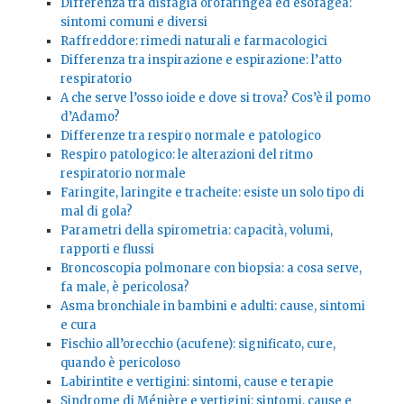
Differenza tra disfagia orofaringea ed esofagea:
sintomi comuni e diversi
Raffreddore: rimedi naturali e farmacologici
Differenza tra inspirazione e espirazione: l’atto
respiratorio
A che serve l’osso ioide e dove si trova? Cos’è il pomo
d’Adamo?
Differenze tra respiro normale e patologico
Respiro patologico: le alterazioni del ritmo
respiratorio normale
Faringite, laringite e tracheite: esiste un solo tipo di
mal di gola?
Parametri della spirometria: capacità, volumi,
rapporti e flussi
Broncoscopia polmonare con biopsia: a cosa serve,
fa male, è pericolosa?
Asma bronchiale in bambini e adulti: cause, sintomi
e cura
Fischio all’orecchio (acufene): significato, cure,
quando è pericoloso
Labirintite e vertigini: sintomi, cause e terapie
Sindrome di Ménière e vertigini: sintomi, cause e