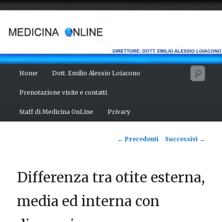
Vai
Salute del fisico, benessere della mente, bellezza del corpo. Articoli
monotematici di medicina, scienza, cultura e curiosità. Direttore:
al
dott. Emilio Alessio Loiacono – Medico Chirurgo
contenuto
principale
MEDICINA ONLINE
Menu
Cerc
Home
Dott. Emilio Alessio Loiacono
principale
Prenotazione visite e contatti
Staff di Medicina OnLine
Privacy
Navigazione
←
Precedenti
Successivi
→
articolo
Differenza tra otite esterna,
media ed interna con