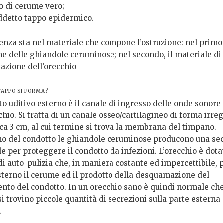
po di cerume vero;
iddetto tappo epidermico.
enza sta nel materiale che compone l’ostruzione: nel primo 
ne delle ghiandole ceruminose; nel secondo, il materiale di
zione dell’orecchio
TAPPO SI FORMA?
to uditivo esterno è il canale di ingresso delle onde sonore
chio. Si tratta di un canale osseo/cartilagineo di forma irreg
rca 3 cm, al cui termine si trova la membrana del timpano.
rno del condotto le ghiandole ceruminose producono una se
e per proteggere il condotto da infezioni. L’orecchio è dota
i auto-pulizia che, in maniera costante ed impercettibile, 
esterno il cerume ed il prodotto della desquamazione del
ento del condotto. In un orecchio sano è quindi normale che
i trovino piccole quantità di secrezioni sulla parte esterna 
.