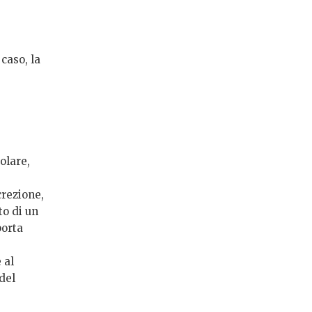
caso, la
olare,
crezione,
to di un
porta
 al
del