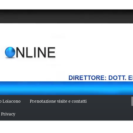
della mente, bellezza del corpo. Articoli monotematici di medicina,
 Direttore: dott. Emilio Alessio Loiacono – Medico Chirurgo
NLINE
io Loiacono
Prenotazione visite e contatti
Privacy