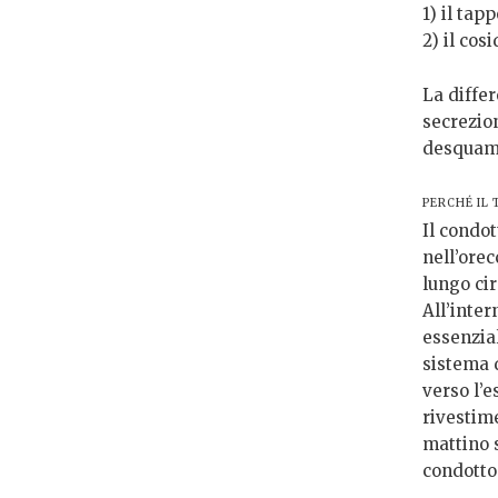
1) il tap
2) il cos
La differ
secrezio
desquama
PERCHÉ IL 
Il condot
nell’orec
lungo ci
All’inte
essenzial
sistema d
verso l’
rivestim
mattino s
condotto