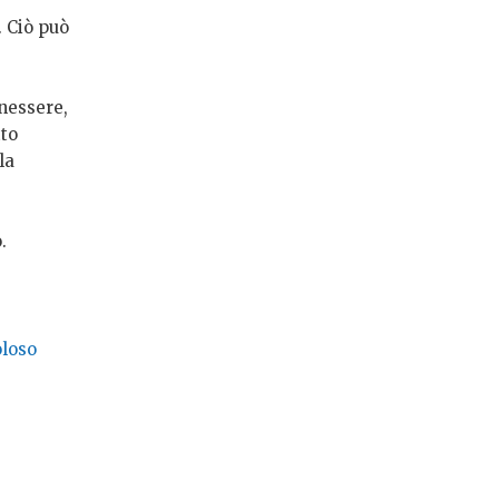
. Ciò può
enessere,
tto
la
.
oloso