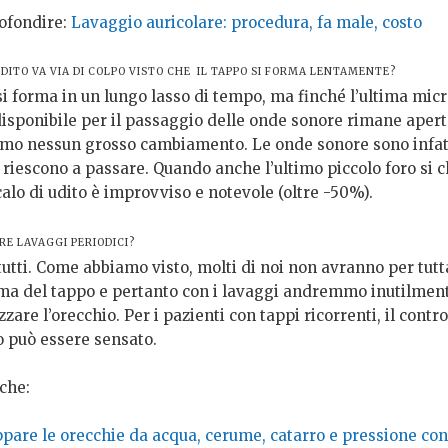
ofondire:
Lavaggio auricolare: procedura, fa male, costo
DITO VA VIA DI COLPO VISTO CHE IL TAPPO SI FORMA LENTAMENTE?
si forma in un lungo lasso di tempo, ma finché l’ultima mic
disponibile per il passaggio delle onde sonore rimane apert
mo nessun grosso cambiamento. Le onde sonore sono infat
 riescono a passare. Quando anche l’ultimo piccolo foro si c
 calo di udito è improvviso e notevole (oltre -50%).
ARE LAVAGGI PERIODICI?
utti. Come abbiamo visto, molti di noi non avranno per tutta
ema del tappo e pertanto con i lavaggi andremmo inutilmen
zare l’orecchio. Per i pazienti con tappi ricorrenti, il contro
o può essere sensato.
che:
ppare le orecchie da acqua, cerume, catarro e pressione co