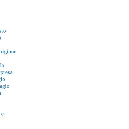
sto
i
arigione
lo
ripresa
gio
tagio
a
 e