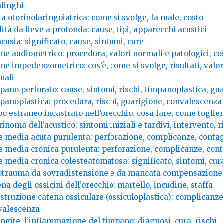
alinghi
ta otorinolaringoiatrica: come si svolge, fa male, costo
ità da lieve a profonda: cause, tipi, apparecchi acustici
cusia: significato, cause, sintomi, cure
me audiometrico: procedura, valori normali e patologici, co
e impedenzometrico: cos’è, come si svolge, risultati, valor
mali
ano perforato: cause, sintomi, rischi, timpanoplastica, gu
panoplastica: procedura, rischi, guarigione, convalescenza
o estraneo incastrato nell’orecchio: cosa fare, come toglier
inoma dell’acustico: sintomi iniziali e tardivi, intervento, 
te media acuta purulenta: perforazione, complicanze, conta
te media cronica purulenta: perforazione, complicanze, con
e media cronica colesteatomatosa: significato, sintomi, cur
otrauma da sovradistensione e da mancata compensazione
na degli ossicini dell’orecchio: martello, incudine, staffa
struzione catena ossiculare (ossiculoplastica): complicanze
valescenza
ngite, l’infiammazione del timpano: diagnosi, cura, rischi