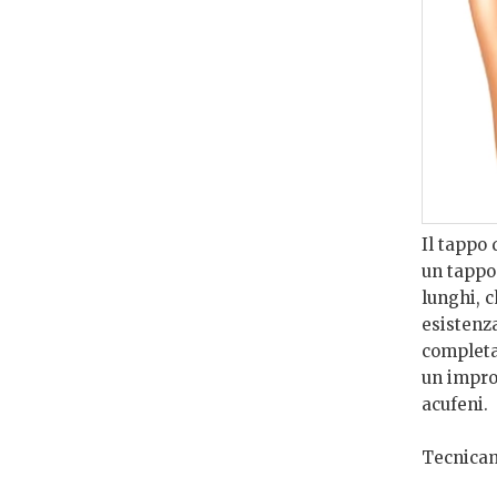
Il tappo
un tappo 
lunghi, c
esistenz
completa
un impro
acufeni.
Tecnicam