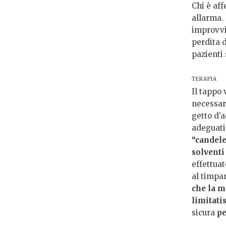
Chi è aff
allarma. 
improvvi
perdita d
pazienti 
TERAPIA
Il tappo 
necessar
getto d’
adeguati
“candele
solventi
effettuat
al timpa
che la m
limitati
sicura
pe