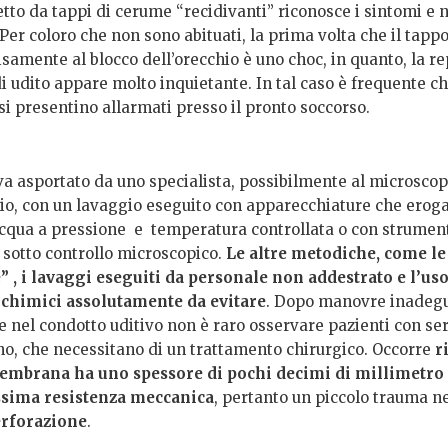
etto da tappi di cerume “recidivanti” riconosce i sintomi e n
Per coloro che non sono abituati, la prima volta che il tapp
samente al blocco dell’orecchio è uno choc, in quanto, la r
i udito appare molto inquietante. In tal caso è frequente ch
si presentino allarmati presso il pronto soccorso.
va asportato da uno specialista, possibilmente al microscopi
io, con un lavaggio eseguito con apparecchiature che erog
acqua a pressione e temperatura controllata o con strumen
 sotto controllo microscopico.
Le altre metodiche, come le
” , i lavaggi eseguiti da personale non addestrato e l’uso
 chimici assolutamente da evitare
. Dopo manovre inadeg
e nel condotto uditivo non è raro osservare pazienti con se
no, che necessitano di un trattamento chirurgico. Occorre
r
embrana ha uno spessore di pochi decimi di millimetro
ssima resistenza meccanica
, pertanto un piccolo trauma ne
rforazione
.