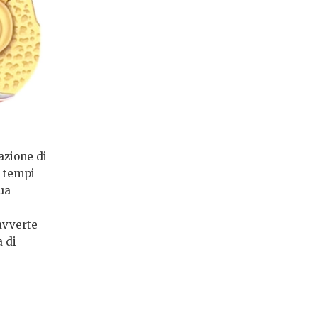
azione di
n tempi
sua
avverte
 di