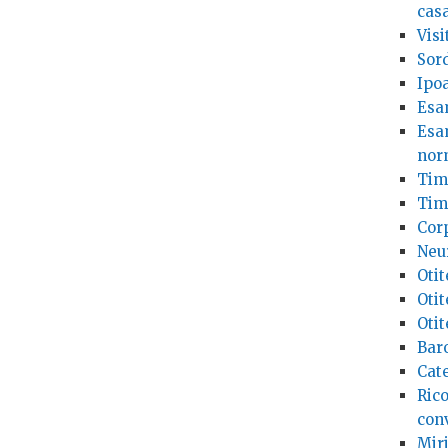
cas
Visi
Sord
Ipoa
Esa
Esam
nor
Timp
Tim
Corp
Neur
Oti
Oti
Otit
Bar
Cate
Rico
con
Miri