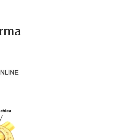
articolo
orma