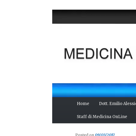
Vai
Salute del fisico, benessere 
al
scienza, cultura e curiosità.
contenuto
MEDICINA O
principale
Menu
Home
Dott. Emilio Aless
principale
Staff di Medicina OnLine
Posted on
09/03/2017