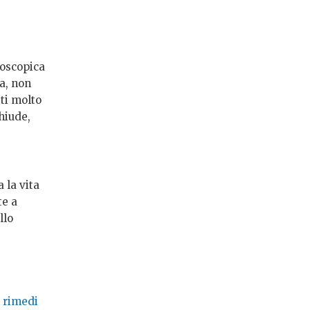
roscopica
a, non
ti molto
hiude,
 la vita
te a
llo
n rimedi