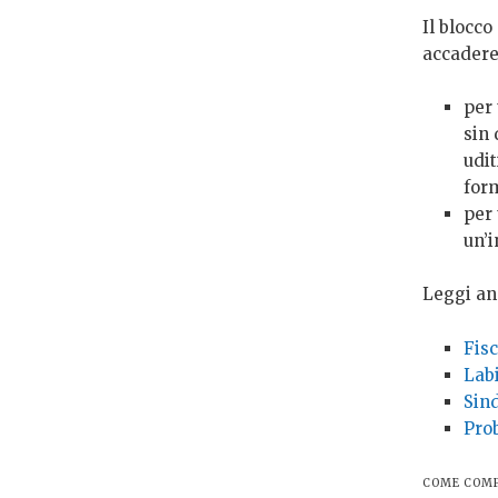
Il blocco
accadere
per 
sin 
udit
for
per
un’i
Leggi an
Fisc
Labi
Sind
Prob
COME COMP