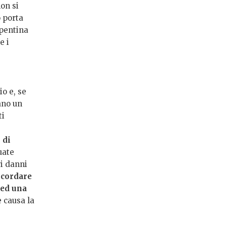
on si
o porta
epentina
e i
o e, se
ano un
ti
 di
uate
ri danni
icordare
 ed una
 causa la