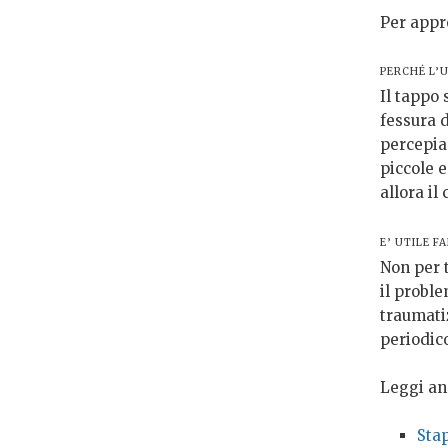
Per appr
PERCHÉ L’U
Il tappo 
fessura 
percepia
piccole e
allora il
E’ UTILE F
Non per t
il probl
traumatiz
periodic
Leggi an
Sta