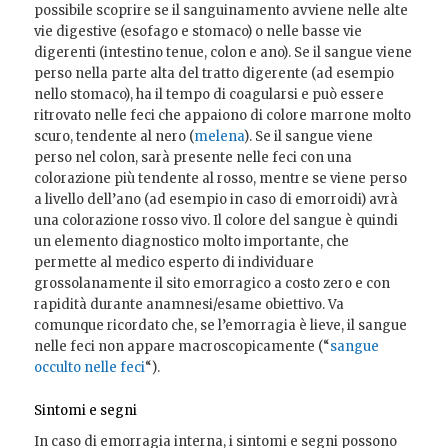
possibile scoprire se il sanguinamento avviene nelle alte
vie digestive (esofago e stomaco) o nelle basse vie
digerenti (intestino tenue, colon e ano). Se il sangue viene
perso nella parte alta del tratto digerente (ad esempio
nello stomaco), ha il tempo di coagularsi e può essere
ritrovato nelle feci che appaiono di colore marrone molto
scuro, tendente al nero (
melena
). Se il sangue viene
perso nel colon, sarà presente nelle feci con una
colorazione più tendente al rosso, mentre se viene perso
a livello dell’ano (ad esempio in caso di emorroidi) avrà
una colorazione rosso vivo. Il colore del sangue è quindi
un elemento diagnostico molto importante, che
permette al medico esperto di individuare
grossolanamente il sito emorragico a costo zero e con
rapidità durante anamnesi/esame obiettivo. Va
comunque ricordato che, se l’emorragia è lieve, il sangue
nelle feci non appare macroscopicamente (“
sangue
occulto nelle feci
“).
Sintomi e segni
In caso di emorragia interna, i sintomi e segni possono