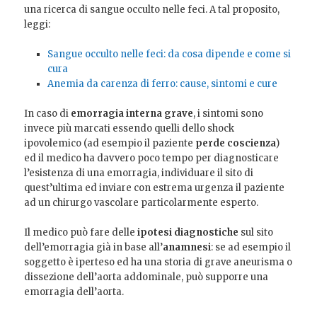
una ricerca di sangue occulto nelle feci. A tal proposito,
leggi:
Sangue occulto nelle feci: da cosa dipende e come si
cura
Anemia da carenza di ferro: cause, sintomi e cure
In caso di
emorragia interna grave
, i sintomi sono
invece più marcati essendo quelli dello shock
ipovolemico (ad esempio il paziente
perde coscienza
)
ed il medico ha davvero poco tempo per diagnosticare
l’esistenza di una emorragia, individuare il sito di
quest’ultima ed inviare con estrema urgenza il paziente
ad un chirurgo vascolare particolarmente esperto.
Il medico può fare delle
ipotesi diagnostiche
sul sito
dell’emorragia già in base all’
anamnesi
: se ad esempio il
soggetto è iperteso ed ha una storia di grave aneurisma o
dissezione dell’aorta addominale, può supporre una
emorragia dell’aorta.