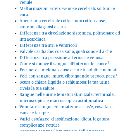
venule
Malformazioni artero-venose cerebrali: sintomi e
cura
Aneurisma cerebrale rotto e non rotto: cause,
sintomi, diagnosi e cura
Differenza tra circolazione sistemica, polmonare ed
intracardiaca
Differenza tra atri e ventricoli
Valvole cardiache: cosa sono, quali sono ed a che
Differenza tra pressione arteriosa e venosa
Come si muove il sangue all’interno del cuore?
Feci nere e melena: cause e cure in adulti e neonati
Feci con sangue, muco, cibo: quando preoccuparsi?
Scura o chiara, liquida o schiumosa: la tua urina
rivela la tua salute
Sangue nelle urine (ematuria): iniziale, terminale,
microscopica e macroscopica asintomatica
Vomitare sangue ed ematemesi: cos’è, cosa fare,
cause e terapie
Varici esofagee: classificazione, dieta, legatura,
complicanze, rottura