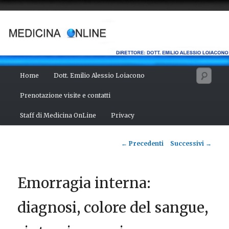
Vai
Salute del fisico, benessere della mente, bellezza del corpo. Articoli
monotematici di medicina, scienza, cultura e curiosità. Direttore:
al
dott. Emilio Alessio Loiacono – Medico Chirurgo
contenuto
principale
MEDICINA ONLINE
Menu
Cerc
Home
Dott. Emilio Alessio Loiacono
principale
Prenotazione visite e contatti
Staff di Medicina OnLine
Privacy
Navigazione
←
Precedenti
Successivi
→
articolo
Emorragia interna:
diagnosi, colore del sangue,