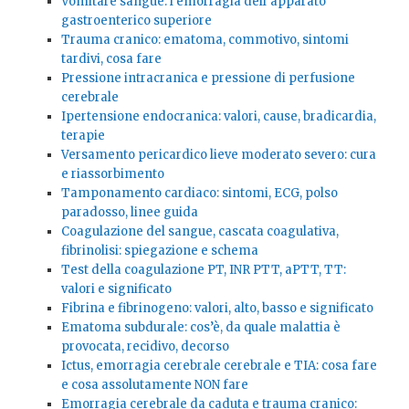
Vomitare sangue: l’emorragia dell’apparato
gastroenterico superiore
Trauma cranico: ematoma, commotivo, sintomi
tardivi, cosa fare
Pressione intracranica e pressione di perfusione
cerebrale
Ipertensione endocranica: valori, cause, bradicardia,
terapie
Versamento pericardico lieve moderato severo: cura
e riassorbimento
Tamponamento cardiaco: sintomi, ECG, polso
paradosso, linee guida
Coagulazione del sangue, cascata coagulativa,
fibrinolisi: spiegazione e schema
Test della coagulazione PT, INR PTT, aPTT, TT:
valori e significato
Fibrina e fibrinogeno: valori, alto, basso e significato
Ematoma subdurale: cos’è, da quale malattia è
provocata, recidivo, decorso
Ictus, emorragia cerebrale cerebrale e TIA: cosa fare
e cosa assolutamente NON fare
Emorragia cerebrale da caduta e trauma cranico: