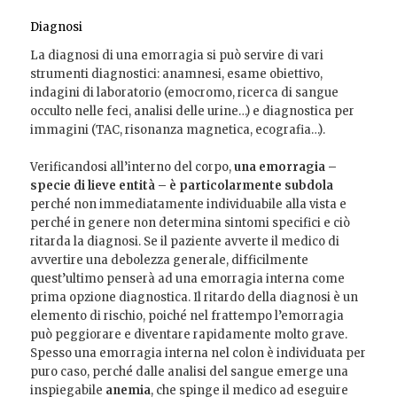
Diagnosi
La diagnosi di una emorragia si può servire di vari
strumenti diagnostici: anamnesi, esame obiettivo,
indagini di laboratorio (emocromo, ricerca di sangue
occulto nelle feci, analisi delle urine…) e diagnostica per
immagini (TAC, risonanza magnetica, ecografia…).
Verificandosi all’interno del corpo,
una emorragia –
specie di lieve entità – è particolarmente subdola
perché non immediatamente individuabile alla vista e
perché in genere non determina sintomi specifici e ciò
ritarda la diagnosi. Se il paziente avverte il medico di
avvertire una debolezza generale, difficilmente
quest’ultimo penserà ad una emorragia interna come
prima opzione diagnostica. Il ritardo della diagnosi è un
elemento di rischio, poiché nel frattempo l’emorragia
può peggiorare e diventare rapidamente molto grave.
Spesso una emorragia interna nel colon è individuata per
puro caso, perché dalle analisi del sangue emerge una
inspiegabile
anemia
, che spinge il medico ad eseguire