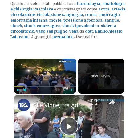
Questo articolo è stato pubblicato in
Cardiologia, ematologia
e chirurgia vascolare
e contrassegnato come
aorta
,
arteria
,
circolazione
,
circolazione sanguigna
,
cuore
,
emorragia
,
emorragia interna
,
morte
,
pressione arteriosa
,
sangue
,
shock
,
shock emorragico
,
shock ipovolemico
,
sistema
circolatorio
,
vaso sanguigno
,
vena
da
dott. Emilio Alessio
Loiacono
. Aggiungi il
permalink
ai segnalibri.
×
Now Playing
×
Play
Unmute
Fullscreen
Alle Vigne, tra Adrano e Biancavilla, celebrazioni in onore della Madonna della Salute concluse dome
Play