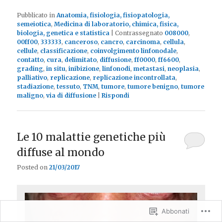
Pubblicato in
Anatomia, fisiologia, fisiopatologia,
semeiotica
,
Medicina di laboratorio, chimica, fisica,
biologia, genetica e statistica
|
Contrassegnato
008000
,
00ff00
,
333333
,
canceroso
,
cancro
,
carcinoma
,
cellula
,
cellule
,
classificazione
,
coinvolgimento linfonodale
,
contatto
,
cura
,
delimitato
,
diffusione
,
ff0000
,
ff6600
,
grading
,
in situ
,
inibizione
,
linfonodi
,
metastasi
,
neoplasia
,
palliativo
,
replicazione
,
replicazione incontrollata
,
stadiazione
,
tessuto
,
TNM
,
tumore
,
tumore benigno
,
tumore
maligno
,
via di diffusione
|
Rispondi
Le 10 malattie genetiche più
diffuse al mondo
Posted on
21/03/2017
Abbonati