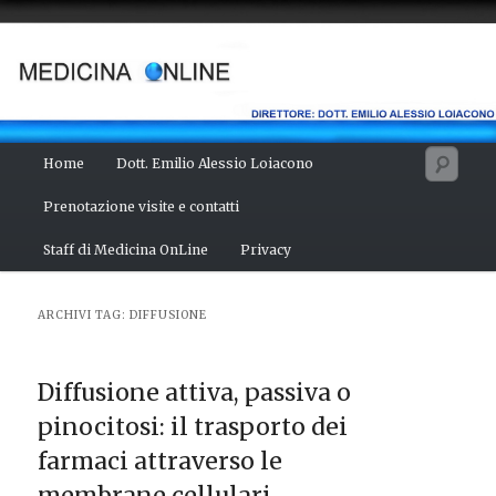
Vai
Vai
Salute del fisico, benessere della mente, bellezza del corpo. Articoli
monotematici di medicina, scienza, cultura e curiosità. Direttore:
al
al
dott. Emilio Alessio Loiacono – Medico Chirurgo
contenuto
contenuto
principale
secondario
MEDICINA ONLINE
Menu
Cerc
Home
Dott. Emilio Alessio Loiacono
principale
Prenotazione visite e contatti
Staff di Medicina OnLine
Privacy
ARCHIVI TAG:
DIFFUSIONE
Diffusione attiva, passiva o
pinocitosi: il trasporto dei
farmaci attraverso le
membrane cellulari