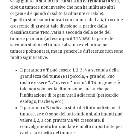
va aggiunto lo stadio 0 in cui si ha un
carcinoma in situ
,
cioè un tumore non invasivo che non ha infiltrato altri
organi ed è quindi di solito facilmente curabile).
I quattro stadi sono indicati con numeri da 1 a 4, in ordine
crescente di gravità; tale divisione, a partire dalla
classificazione TNM, varia a seconda della sede del
tumore primario (ad esempio il T2N0M0 fa parte del
secondo stadio nel tumore al seno e del primo nel
tumore polmonare), ma in genere le differenze non sono
molto significative.
Il parametro
T
può essere 1, 2, 3, 4 a seconda della
grandezza del
tumore
(1 piccola, 4 grande). Può
inoltre essere “
is
” ovvero “in situ”. Il T4 in genere è
tale non solo per la dimensione, ma anche per
l’infiltrazione di organi vitali adiacenti (pericardio,
esofago, trachea, ecc.).
Il parametro
N
indica lo stato dei linfonodi vicini al
tumore, se è 0 sono del tutto indenni, altrimenti può
valere 1, 2, 3 con gravità via via crescente. Il
coinvolgimento linfonodale è molto importante per
capire la gravità del tumore.