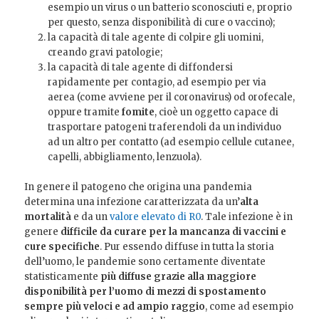
esempio un virus o un batterio sconosciuti e, proprio
per questo, senza disponibilità di cure o vaccino);
la capacità di tale agente di colpire gli uomini,
creando gravi patologie;
la capacità di tale agente di diffondersi
rapidamente per contagio, ad esempio per via
aerea (come avviene per il coronavirus) od orofecale,
oppure tramite
fomite
, cioè un oggetto capace di
trasportare patogeni traferendoli da un individuo
ad un altro per contatto (ad esempio cellule cutanee,
capelli, abbigliamento, lenzuola).
In genere il patogeno che origina una pandemia
determina una infezione caratterizzata da un’
alta
mortalità
e da un
valore elevato di R0
. Tale infezione è in
genere
difficile da curare per la mancanza di vaccini e
cure specifiche
. Pur essendo diffuse in tutta la storia
dell’uomo, le pandemie sono certamente diventate
statisticamente
più diffuse grazie alla maggiore
disponibilità per l’uomo di mezzi di spostamento
sempre più veloci e ad ampio raggio
, come ad esempio