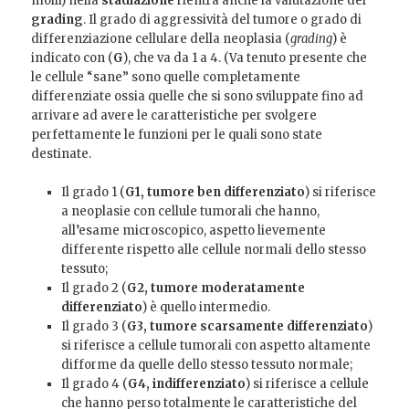
molli) nella
stadiazione
rientra anche la valutazione del
grading
. Il grado di aggressività del tumore o grado di
differenziazione cellulare della neoplasia (
grading
) è
indicato con (
G
), che va da 1 a 4. (Va tenuto presente che
le cellule “sane” sono quelle completamente
differenziate ossia quelle che si sono sviluppate fino ad
arrivare ad avere le caratteristiche per svolgere
perfettamente le funzioni per le quali sono state
destinate.
Il grado 1 (
G1, tumore ben differenziato
) si riferisce
a neoplasie con cellule tumorali che hanno,
all’esame microscopico, aspetto lievemente
differente rispetto alle cellule normali dello stesso
tessuto;
Il grado 2 (
G2, tumore moderatamente
differenziato
) è quello intermedio.
Il grado 3 (
G3, tumore scarsamente differenziato
)
si riferisce a cellule tumorali con aspetto altamente
difforme da quelle dello stesso tessuto normale;
Il grado 4 (
G4, indifferenziato
) si riferisce a cellule
che hanno perso totalmente le caratteristiche del