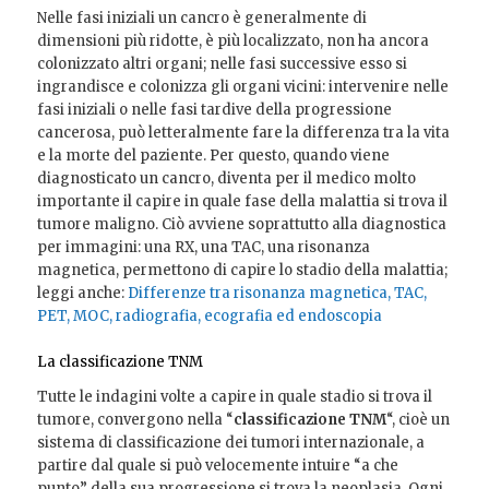
Nelle fasi iniziali un cancro è generalmente di
dimensioni più ridotte, è più localizzato, non ha ancora
colonizzato altri organi; nelle fasi successive esso si
ingrandisce e colonizza gli organi vicini: intervenire nelle
fasi iniziali o nelle fasi tardive della progressione
cancerosa, può letteralmente fare la differenza tra la vita
e la morte del paziente. Per questo, quando viene
diagnosticato un cancro, diventa per il medico molto
importante il capire in quale fase della malattia si trova il
tumore maligno. Ciò avviene soprattutto alla diagnostica
per immagini: una RX, una TAC, una risonanza
magnetica, permettono di capire lo stadio della malattia;
leggi anche:
Differenze tra risonanza magnetica, TAC,
PET, MOC, radiografia, ecografia ed endoscopia
La classificazione TNM
Tutte le indagini volte a capire in quale stadio si trova il
tumore, convergono nella “
classificazione TNM
“, cioè un
sistema di classificazione dei tumori internazionale, a
partire dal quale si può velocemente intuire “a che
punto” della sua progressione si trova la neoplasia. Ogni