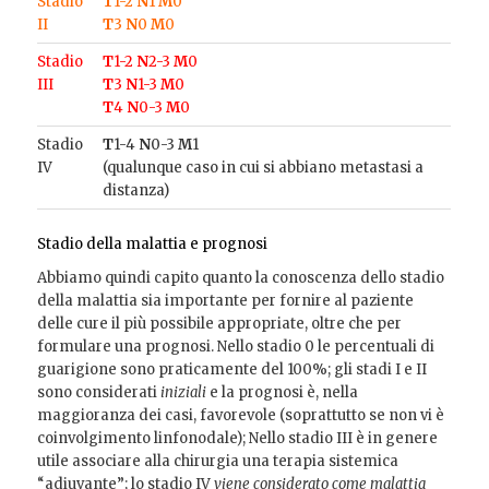
Stadio
T
1-2
N
1
M
0
II
T
3
N
0
M
0
Stadio
T
1-2
N
2-3
M
0
III
T
3
N
1-3
M
0
T
4
N
0-3
M
0
Stadio
T
1-4
N
0-3
M
1
IV
(qualunque caso in cui si abbiano metastasi a
distanza)
Stadio della malattia e prognosi
Abbiamo quindi capito quanto la conoscenza dello stadio
della malattia sia importante per fornire al paziente
delle cure il più possibile appropriate, oltre che per
formulare una prognosi. Nello stadio 0 le percentuali di
guarigione sono praticamente del 100%; gli stadi I e II
sono considerati
iniziali
e la prognosi è, nella
maggioranza dei casi, favorevole (soprattutto se non vi è
coinvolgimento linfonodale); Nello stadio III è in genere
utile associare alla chirurgia una terapia sistemica
“adiuvante”; lo stadio IV
viene considerato come malattia