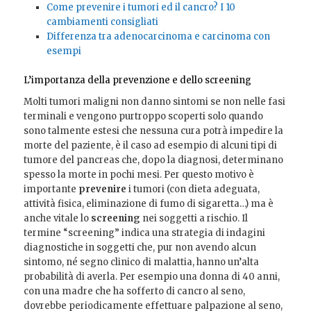
Come prevenire i tumori ed il cancro? I 10
cambiamenti consigliati
Differenza tra adenocarcinoma e carcinoma con
esempi
L’importanza della prevenzione e dello screening
Molti tumori maligni non danno sintomi se non nelle fasi
terminali e vengono purtroppo scoperti solo quando
sono talmente estesi che nessuna cura potrà impedire la
morte del paziente, è il caso ad esempio di alcuni tipi di
tumore del pancreas che, dopo la diagnosi, determinano
spesso la morte in pochi mesi. Per questo motivo è
importante
prevenire
i tumori (con dieta adeguata,
attività fisica, eliminazione di fumo di sigaretta…) ma è
anche vitale lo
screening
nei soggetti a rischio. Il
termine “screening” indica una strategia di indagini
diagnostiche in soggetti che, pur non avendo alcun
sintomo, né segno clinico di malattia, hanno un’alta
probabilità di averla. Per esempio una donna di 40 anni,
con una madre che ha sofferto di cancro al seno,
dovrebbe periodicamente effettuare palpazione al seno,