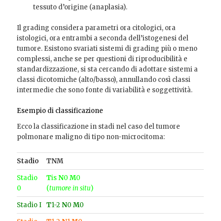
tessuto d’origine (anaplasia).
Il grading considera parametri ora citologici, ora
istologici, ora entrambi a seconda dell’istogenesi del
tumore. Esistono svariati sistemi di grading più o meno
complessi, anche se per questioni di riproducibilità e
standardizzazione, si sta cercando di adottare sistemi a
classi dicotomiche (alto/basso), annullando così classi
intermedie che sono fonte di variabilità e soggettività.
Esempio di classificazione
Ecco la classificazione in stadi nel caso del tumore
polmonare maligno di tipo non-microcitoma:
Stadio
TNM
Stadio
T
is
N
0
M
0
0
(
tumore in situ
)
Stadio I
T
1-2
N
0
M
0